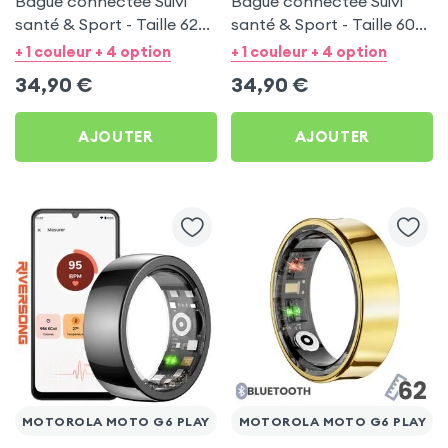
Bague connectée Suivi
Bague connectée Suivi
santé & Sport - Taille 62
santé & Sport - Taille 60
Noir
Argent
+ 1 couleur + 4 option
+ 1 couleur + 4 option
34,90
€
34,90
€
AJOUTER
AJOUTER
MOTOROLA MOTO G6 PLAY
MOTOROLA MOTO G6 PLAY