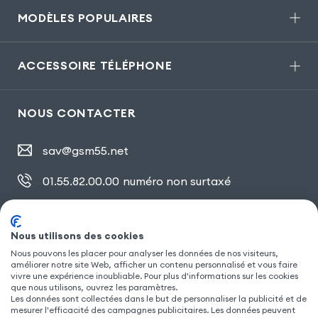
MODÈLES POPULAIRES
ACCESSOIRE TÉLÉPHONE
NOUS CONTACTER
sav@gsm55.net
01.55.82.00.00
numéro non surtaxé
30, bis rue Girard
,
93100 Montreuil
Nous utilisons des cookies
Nous pouvons les placer pour analyser les données de nos visiteurs,
SUIVEZ NOUS
améliorer notre site Web, afficher un contenu personnalisé et vous faire
vivre une expérience inoubliable. Pour plus d'informations sur les cookies
que nous utilisons, ouvrez les paramètres.
Les données sont collectées dans le but de personnaliser la publicité et de
mesurer l'efficacité des campagnes publicitaires. Les données peuvent