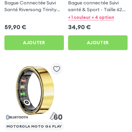
Bague Connectée Suivi
Bague connectée Suivi
Santé Riversong Trinity
santé & Sport - Taille 62
Noir - Anneau Connecté
Or
+ 1 couleur + 4 option
Étanche IP68
59,90
€
34,90
€
AJOUTER
AJOUTER
MOTOROLA MOTO G6 PLAY