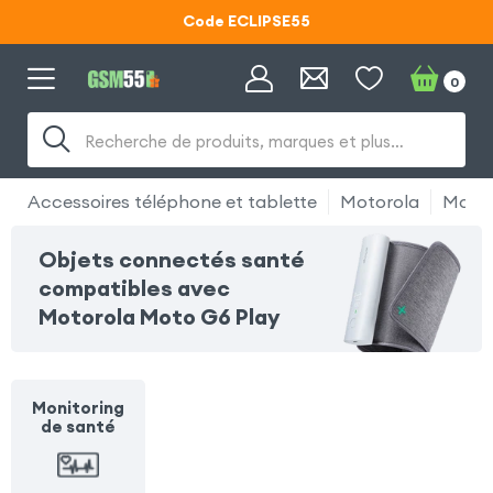
Code ECLIPSE55
Lunettes d'éclipse OFFERTES
0
Code ECLIPSE55
Recherche de produits, marques et plus…
Accessoires téléphone et tablette
Motorola
Motor
Objets connectés santé
compatibles avec
Motorola Moto G6 Play
Monitoring
de santé