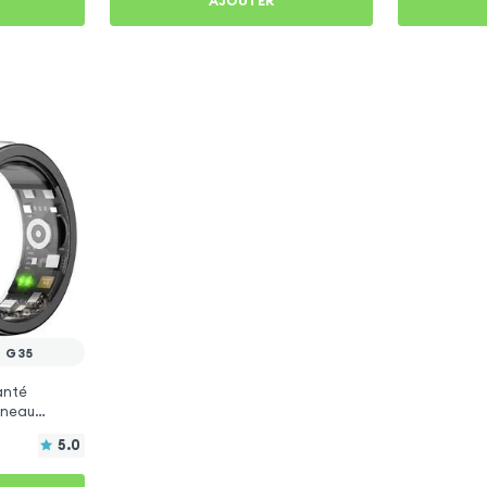
AJOUTER
 G35
anté
Anneau
5.0