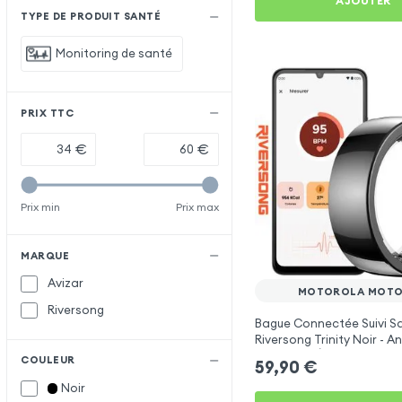
AJOUTER
TYPE DE PRODUIT SANTÉ
Monitoring de santé
PRIX TTC
€
€
Prix min
Prix max
MARQUE
Avizar
MOTOROLA MOTO
Riversong
Bague Connectée Suivi S
Riversong Trinity Noir - 
Connecté Étanche IP68
COULEUR
59,90
€
Noir