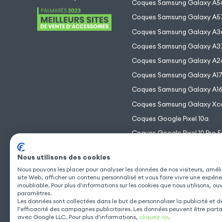
Coques Samsung Galaxy A5
Coques Samsung Galaxy A5
Coques Samsung Galaxy A3
Coques Samsung Galaxy A3
Coques Samsung Galaxy A2
Coques Samsung Galaxy A1
Coques Samsung Galaxy A1
Coques Samsung Galaxy Xc
Coques Google Pixel 10a
Coques Google Pixel 10 Pro F
Coques Google Pixel 10 Pro 
Nous utilisons des cookies
Coques Google Pixel 10 Pro
Nous pouvons les placer pour analyser les données de nos visiteurs, améli
Coques Google Pixel 10
site Web, afficher un contenu personnalisé et vous faire vivre une expéri
inoubliable. Pour plus d'informations sur les cookies que nous utilisons, ou
paramètres.
Les données sont collectées dans le but de personnaliser la publicité et 
l'efficacité des campagnes publicitaires. Les données peuvent être part
avec Google LLC. Pour plus d'informations,
cliquez ici
.