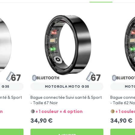
 G35
MOTOROLA MOTO G35
MOT
nté & Sport
Bague connectée Suivi santé & Sport
Bague connec
- Taille 67 Noir
- Taille 62 No
on
+ 1 couleur + 4 option
+ 1 coule
34,90
€
34,90
€