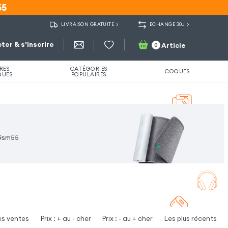
55
55
LIVRAISON GRATUITE
ECHANGE 30J
ter & s'inscrire
Article
0
RES
CATÉGORIES
COQUES
QUES
POPULAIRES
 Gsm55
es ventes
Prix : + au - cher
Prix : - au + cher
Les plus récents