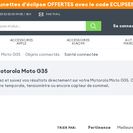
unettes d'éclipse OFFERTES avec le code ECLIPSE
unettes d'éclipse OFFERTES avec le code ECLIPSE
 55 82 00 00
9H30 / 18H
PAR MAIL
Se connec
ACCESSOIRES
ACCESSOIRES
AUT
APPLE
XIAOMI
MAR
a Moto G35
Objets connectés
Santé connectée
Motorola Moto G35
ez et suivez vos résultats directement sur votre Motorola Moto G35.
 temporale, tensiomètre ou encore capteur de sommeil.
Pertinence
Meilleur
TRIER PAR
: