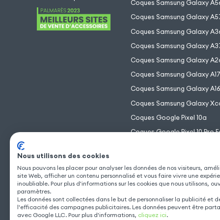
Coques Samsung Galaxy A5
Coques Samsung Galaxy A5
Coques Samsung Galaxy A3
Coques Samsung Galaxy A3
Coques Samsung Galaxy A2
Coques Samsung Galaxy A1
Coques Samsung Galaxy A1
Coques Samsung Galaxy Xc
Coques Google Pixel 10a
Coques Google Pixel 10 Pro F
Coques Google Pixel 10 Pro 
Nous utilisons des cookies
Coques Google Pixel 10 Pro
Nous pouvons les placer pour analyser les données de nos visiteurs, améli
Coques Google Pixel 10
site Web, afficher un contenu personnalisé et vous faire vivre une expéri
inoubliable. Pour plus d'informations sur les cookies que nous utilisons, ou
paramètres.
Les données sont collectées dans le but de personnaliser la publicité et 
l'efficacité des campagnes publicitaires. Les données peuvent être part
avec Google LLC. Pour plus d'informations,
cliquez ici
.