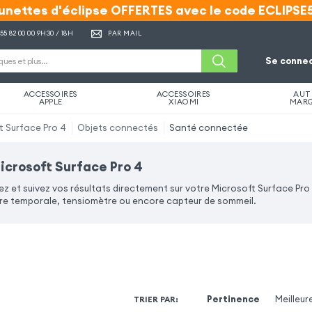
unettes d'éclipse OFFERTES avec le code ECLIPSE
unettes d'éclipse OFFERTES avec le code ECLIPSE
 55 82 00 00
9H30 / 18H
PAR MAIL
Se connec
ACCESSOIRES
ACCESSOIRES
AUT
APPLE
XIAOMI
MAR
t Surface Pro 4
Objets connectés
Santé connectée
crosoft Surface Pro 4
 et suivez vos résultats directement sur votre Microsoft Surface Pr
 temporale, tensiomètre ou encore capteur de sommeil.
Pertinence
Meilleur
TRIER PAR
: