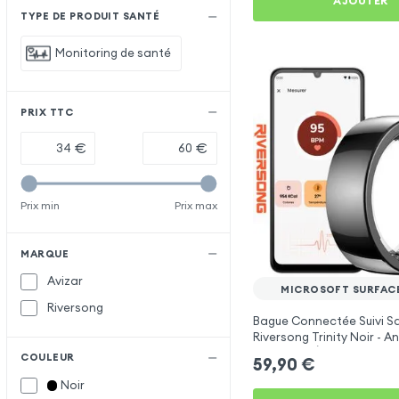
AJOUTER
TYPE DE PRODUIT SANTÉ
Monitoring de santé
PRIX TTC
€
€
Prix min
Prix max
MARQUE
Avizar
MICROSOFT SURFAC
Riversong
Bague Connectée Suivi S
Riversong Trinity Noir - 
Connecté Étanche IP68
COULEUR
59,90
€
Noir