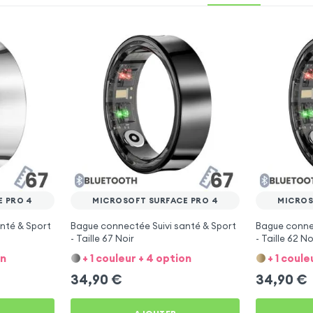
E PRO 4
MICROSOFT SURFACE PRO 4
MICROS
nté & Sport
Bague connectée Suivi santé & Sport
Bague connec
- Taille 67 Noir
- Taille 62 No
on
+ 1 couleur + 4 option
+ 1 coule
34,90
€
34,90
€