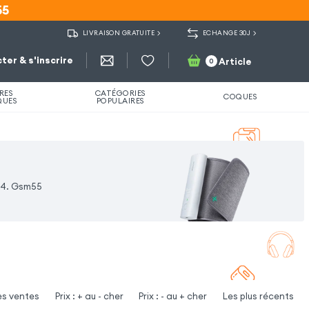
55
55
LIVRAISON GRATUITE
ECHANGE 30J
ter & s'inscrire
Article
0
RES
CATÉGORIES
COQUES
QUES
POPULAIRES
o 4. Gsm55
es ventes
Prix : + au - cher
Prix : - au + cher
Les plus récents