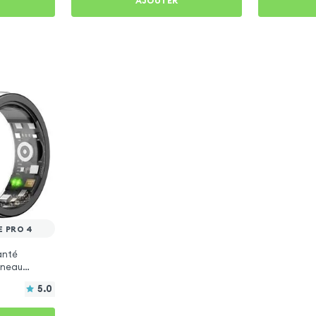
AJOUTER
E PRO 4
anté
Anneau
5.0