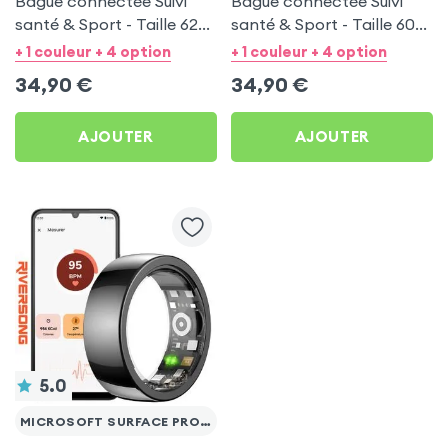
Bague connectée Suivi
Bague connectée Suivi
santé & Sport - Taille 62
santé & Sport - Taille 60
Noir
Argent
+ 1 couleur + 4 option
+ 1 couleur + 4 option
34,90
€
34,90
€
AJOUTER
AJOUTER
5.0
MICROSOFT SURFACE PRO 3