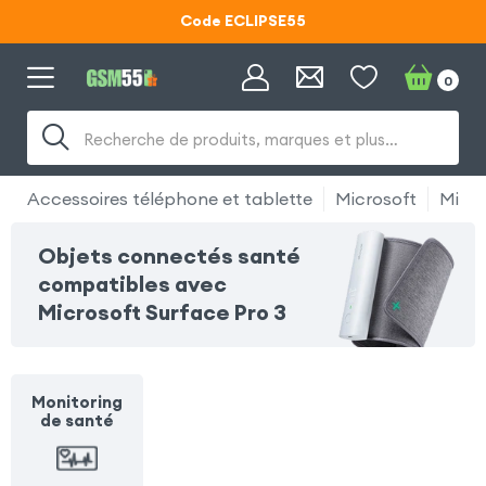
Code ECLIPSE55
Lunettes d'éclipse OFFERTES
0
Code ECLIPSE55
Recherche de produits, marques et plus…
Accessoires téléphone et tablette
Microsoft
Micro
Objets connectés santé
compatibles avec
Microsoft Surface Pro 3
Monitoring
de santé