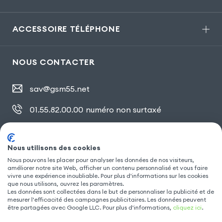
ACCESSOIRE TÉLÉPHONE
NOUS CONTACTER
sav@gsm55.net
01.55.82.00.00
numéro non surtaxé
30, bis rue Girard
,
93100 Montreuil
Nous utilisons des cookies
Nous pouvons les placer pour analyser les données de nos visiteurs,
améliorer notre site Web, afficher un contenu personnalisé et vous faire
SUIVEZ NOUS
vivre une expérience inoubliable. Pour plus d'informations sur les cookies
que nous utilisons, ouvrez les paramètres.
Les données sont collectées dans le but de personnaliser la publicité et de
mesurer l'efficacité des campagnes publicitaires. Les données peuvent
être partagées avec Google LLC. Pour plus d'informations,
cliquez ici
.