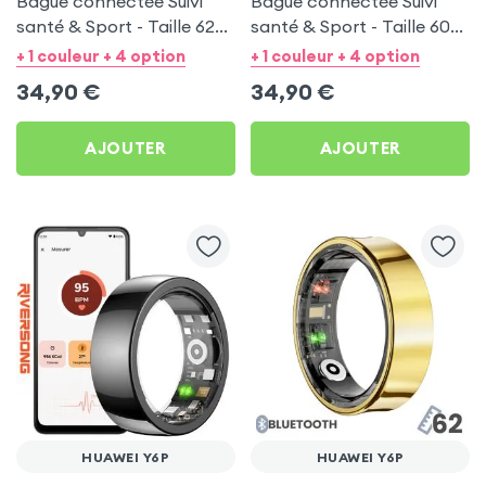
Bague connectée Suivi
Bague connectée Suivi
santé & Sport - Taille 62
santé & Sport - Taille 60
Noir
Argent
+ 1 couleur + 4 option
+ 1 couleur + 4 option
34,90
€
34,90
€
AJOUTER
AJOUTER
HUAWEI Y6P
HUAWEI Y6P