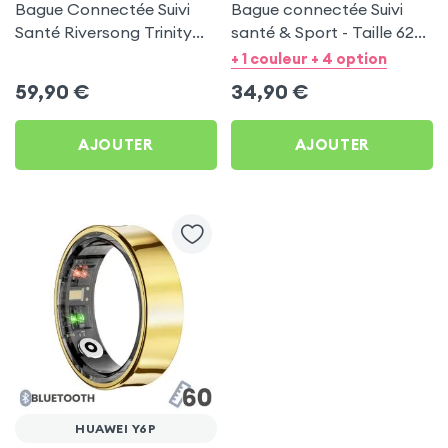
Bague Connectée Suivi
Bague connectée Suivi
Santé Riversong Trinity
santé & Sport - Taille 62
Noir - Anneau Connecté
Or
+ 1 couleur + 4 option
Étanche IP68
59,90
€
34,90
€
AJOUTER
AJOUTER
HUAWEI Y6P