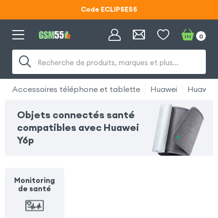
Code ECLIPSE55
Lunettes d'éclipse OFFERTES
0
Code ECLIPSE55
Recherche de produits, marques et plus…
Accessoires téléphone et tablette
Huawei
Huawei 
Objets connectés santé
compatibles avec Huawei
Y6p
Monitoring
de santé