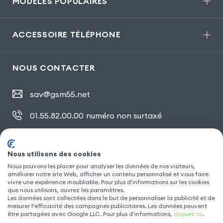
MODÈLES POPULAIRES
ACCESSOIRE TÉLÉPHONE
NOUS CONTACTER
sav@gsm55.net
01.55.82.00.00
numéro non surtaxé
30, bis rue Girard
,
93100 Montreuil
Nous utilisons des cookies
Nous pouvons les placer pour analyser les données de nos visiteurs,
SUIVEZ NOUS
améliorer notre site Web, afficher un contenu personnalisé et vous faire
vivre une expérience inoubliable. Pour plus d'informations sur les cookies
que nous utilisons, ouvrez les paramètres.
Les données sont collectées dans le but de personnaliser la publicité et de
mesurer l'efficacité des campagnes publicitaires. Les données peuvent
être partagées avec Google LLC. Pour plus d'informations,
cliquez ici
.