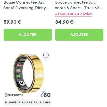
Bague Connectée Suivi
Bague connectée Suivi
Santé Riversong Trinity
santé & Sport - Taille 62
Noir - Anneau Connecté
Or
+ 1 couleur + 4 option
Étanche IP68
59,90
€
34,90
€
AJOUTER
AJOUTER
HUAWEI P SMART PLUS 2019