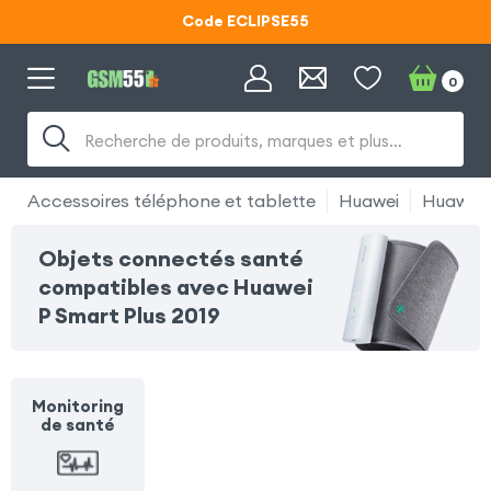
Code ECLIPSE55
Lunettes d'éclipse OFFERTES
0
Code ECLIPSE55
Recherche de produits, marques et plus…
Accessoires téléphone et tablette
Huawei
Huawei 
Objets connectés santé
compatibles avec Huawei
P Smart Plus 2019
Monitoring
de santé