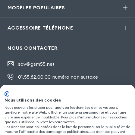
MODÈLES POPULAIRES
ACCESSOIRE TÉLÉPHONE
NOUS CONTACTER
sav@gsm55.net
01.55.82.00.00
numéro non surtaxé
30, bis rue Girard
,
93100 Montreuil
Nous utilisons des cookies
Nous pouvons les placer pour analyser les données de nos visiteurs,
SUIVEZ NOUS
améliorer notre site Web, afficher un contenu personnalisé et vous faire
vivre une expérience inoubliable. Pour plus d'informations sur les cookies
que nous utilisons, ouvrez les paramètres.
Les données sont collectées dans le but de personnaliser la publicité et de
mesurer l'efficacité des campagnes publicitaires. Les données peuvent