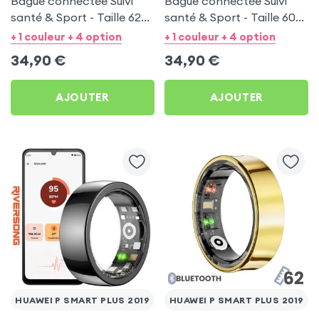
Bague connectée Suivi
Bague connectée Suivi
santé & Sport - Taille 62
santé & Sport - Taille 60
Noir
Argent
+ 1 couleur + 4 option
+ 1 couleur + 4 option
34,90
€
34,90
€
AJOUTER
AJOUTER
HUAWEI P SMART PLUS 2019
HUAWEI P SMART PLUS 2019