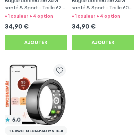
Bague connectée Suivi
Bague connectée Suivi
santé & Sport - Taille 62
santé & Sport - Taille 60
Noir
Argent
+ 1 couleur + 4 option
+ 1 couleur + 4 option
34,90
€
34,90
€
AJOUTER
AJOUTER
5.0
HUAWEI MEDIAPAD M5 10.8