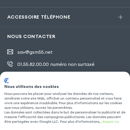
ACCESSOIRE TÉLÉPHONE
NOUS CONTACTER
sav@gsm55.net
01.55.82.00.00
numéro non surtaxé
30, bis rue Girard
,
93100 Montreuil
Nous utilisons des cookies
Nous pouvons les placer pour analyser les données de nos visiteurs,
améliorer notre site Web, afficher un contenu personnalisé et vous faire
SUIVEZ NOUS
vivre une expérience inoubliable. Pour plus d'informations sur les cookies
que nous utilisons, ouvrez les paramètres.
Les données sont collectées dans le but de personnaliser la publicité et de
mesurer l'efficacité des campagnes publicitaires. Les données peuvent
être partagées avec Google LLC. Pour plus d'informations,
cliquez ici
.