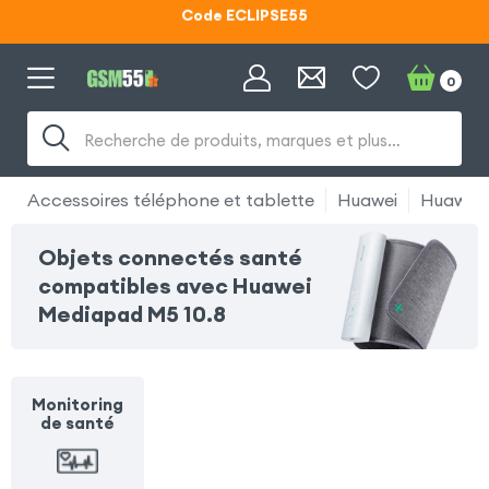
Code ECLIPSE55
Lunettes d'éclipse OFFERTES
0
Code ECLIPSE55
Recherche de produits, marques et plus…
Accessoires téléphone et tablette
Huawei
Huawei 
Objets connectés santé
compatibles avec Huawei
Mediapad M5 10.8
Monitoring
de santé