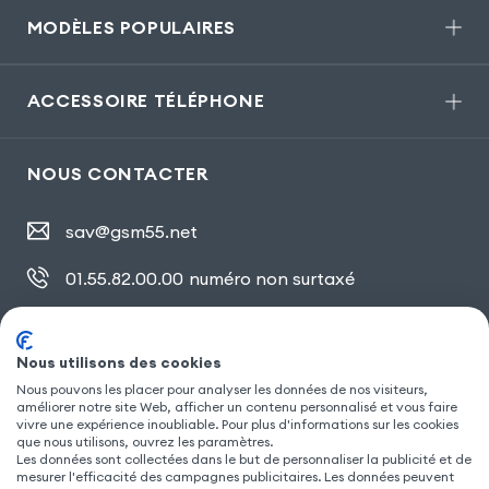
MODÈLES POPULAIRES
ACCESSOIRE TÉLÉPHONE
NOUS CONTACTER
sav@gsm55.net
01.55.82.00.00
numéro non surtaxé
30, bis rue Girard
,
93100 Montreuil
Nous utilisons des cookies
Nous pouvons les placer pour analyser les données de nos visiteurs,
SUIVEZ NOUS
améliorer notre site Web, afficher un contenu personnalisé et vous faire
vivre une expérience inoubliable. Pour plus d'informations sur les cookies
que nous utilisons, ouvrez les paramètres.
Les données sont collectées dans le but de personnaliser la publicité et de
mesurer l'efficacité des campagnes publicitaires. Les données peuvent