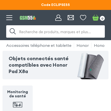
Code ECLIPSE55
Lunettes d'éclipse OFFERTES
0
Code ECLIPSE55
Recherche de produits, marques et plus…
Accessoires téléphone et tablette
Honor
Honor P
Objets connectés santé
compatibles avec Honor
Pad X8a
Monitoring
de santé