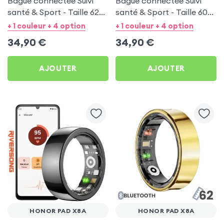
Bague connectée Suivi
Bague connectée Suivi
santé & Sport - Taille 62
santé & Sport - Taille 60
Noir
Argent
+ 1 couleur + 4 option
+ 1 couleur + 4 option
34,90
€
34,90
€
AJOUTER
AJOUTER
HONOR PAD X8A
HONOR PAD X8A