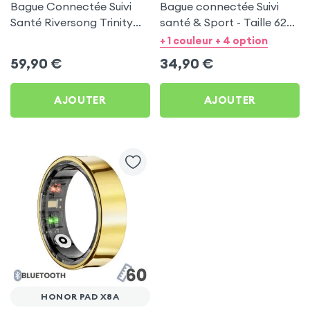
Bague Connectée Suivi
Bague connectée Suivi
Santé Riversong Trinity
santé & Sport - Taille 62
Noir - Anneau Connecté
Or
+ 1 couleur + 4 option
Étanche IP68
59,90
€
34,90
€
AJOUTER
AJOUTER
HONOR PAD X8A