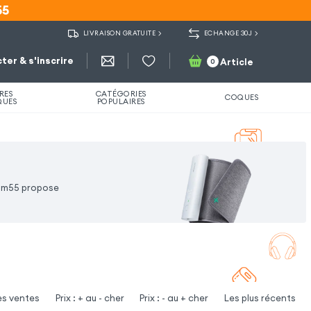
55
55
LIVRAISON GRATUITE
ECHANGE 30J
ter & s'inscrire
Article
0
RES
CATÉGORIES
COQUES
QUES
POPULAIRES
Gsm55 propose
es ventes
Prix : + au - cher
Prix : - au + cher
Les plus récents