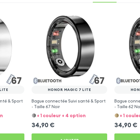
LITE
HONOR MAGIC 7 LITE
HON
nté & Sport
Bague connectée Suivi santé & Sport
Bague connec
- Taille 67 Noir
- Taille 62 No
on
+ 1 couleur + 4 option
+ 1 coule
34,90
€
34,90
€