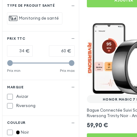
AJOUTER
TYPE DE PRODUIT SANTÉ
Monitoring de santé
PRIX TTC
€
€
Prix min
Prix max
MARQUE
Avizar
HONOR MAGIC 7 
Riversong
Bague Connectée Suivi S
Riversong Trinity Noir - 
Connecté Étanche IP68
COULEUR
59,90
€
Noir