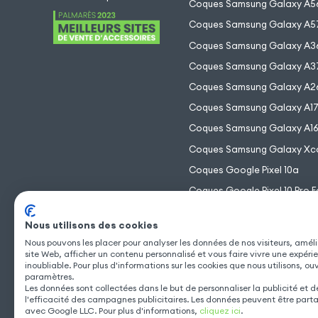
Coques Samsung Galaxy A5
Coques Samsung Galaxy A5
Coques Samsung Galaxy A3
Coques Samsung Galaxy A3
Coques Samsung Galaxy A2
Coques Samsung Galaxy A1
Coques Samsung Galaxy A1
Coques Samsung Galaxy Xc
Coques Google Pixel 10a
Coques Google Pixel 10 Pro F
Coques Google Pixel 10 Pro 
Nous utilisons des cookies
Coques Google Pixel 10 Pro
Nous pouvons les placer pour analyser les données de nos visiteurs, améli
Coques Google Pixel 10
site Web, afficher un contenu personnalisé et vous faire vivre une expéri
inoubliable. Pour plus d'informations sur les cookies que nous utilisons, ou
paramètres.
Les données sont collectées dans le but de personnaliser la publicité et 
l'efficacité des campagnes publicitaires. Les données peuvent être part
avec Google LLC. Pour plus d'informations,
cliquez ici
.