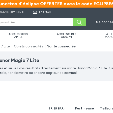
unettes d'éclipse OFFERTES avec le code ECLIPSE
unettes d'éclipse OFFERTES avec le code ECLIPSE
 55 82 00 00
9H30 / 18H
PAR MAIL
Se connec
ACCESSOIRES
ACCESSOIRES
AUT
APPLE
XIAOMI
MAR
7 Lite
Objets connectés
Santé connectée
nor Magic 7 Lite
z et suivez vos résultats directement sur votre Honor Magic 7 Lite. 
le, tensiomètre ou encore capteur de sommeil.
Pertinence
Meilleur
TRIER PAR
: