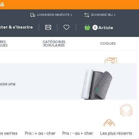
55
55
LIVRAISON GRATUITE
ECHANGE 30J
ter & s'inscrire
Article
0
RES
CATÉGORIES
COQUES
QUES
POPULAIRES
pose une
es ventes
Prix : + au - cher
Prix : - au + cher
Les plus récents