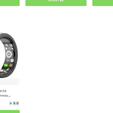
AJOUTER
anté
Anneau
5.0