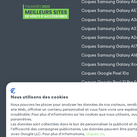
Coques Samsung Galaxy A5
Coques Samsung Galaxy A5
Coques Samsung Galaxy A3
Coques Samsung Galaxy A3
Coques Samsung Galaxy A2
Coques Samsung Galaxy A1
Coques Samsung Galaxy A1
Coques Samsung Galaxy Xc
Coques Google Pixel 10a
Coques Google Pixel 10 Pro F
Coques Google Pixel 10 Pro 
Nous utilisons des cookies
Coques Google Pixel 10 Pro
Nous pouvons les placer pour analyser les données de nos visiteurs, améli
Coques Google Pixel 10
site Web, afficher un contenu personnalisé et vous faire vivre une expéri
inoubliable. Pour plus d'informations sur les cookies que nous utilisons, ou
paramètres.
Les données sont collectées dans le but de personnaliser la publicité et 
l'efficacité des campagnes publicitaires. Les données peuvent être part
avec Google LLC. Pour plus d'informations,
cliquez ici
.