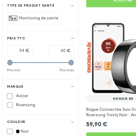
AJOUTER
TYPE DE PRODUIT SANTÉ
Monitoring de santé
PRIX TTC
€
€
Prix min
Prix max
MARQUE
Avizar
HONOR 8S
Riversong
Bague Connectée Suivi S
Riversong Trinity Noir - 
Connecté Étanche IP68
COULEUR
59,90
€
Noir