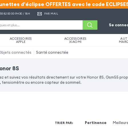
unettes d'éclipse OFFERTES avec le code ECLIPSE
unettes d'éclipse OFFERTES avec le code ECLIPSE
 55 82 00 00
9H30 / 18H
PAR MAIL
Se connec
ACCESSOIRES
ACCESSOIRES
AUT
APPLE
XIAOMI
MAR
Objets connectés
Santé connectée
onor 8S
z et suivez vos résultats directement sur votre Honor 8S. Gsm55 pro
tensiomètre ou encore capteur de sommeil.
Pertinence
Meilleur
TRIER PAR
: