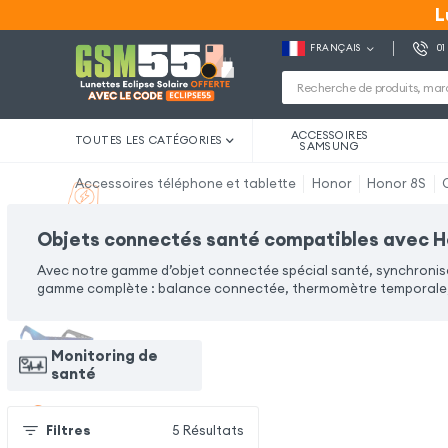
L
L
FRANÇAIS
01
ACCESSOIRES
TOUTES LES CATÉGORIES
SAMSUNG
Accessoires téléphone et tablette
Honor
Honor 8S
Objets connectés santé compatibles avec H
Avec notre gamme d’objet connectée spécial santé, synchronise
gamme complète : balance connectée, thermomètre temporale, 
Monitoring de
santé
Filtres
5
Résultats