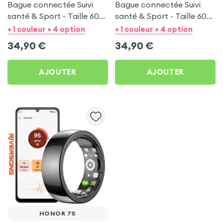
Bague connectée Suivi
Bague connectée Suivi
santé & Sport - Taille 60
santé & Sport - Taille 60
Argent
Or
+ 1 couleur + 4 option
+ 1 couleur + 4 option
34,90
€
34,90
€
AJOUTER
AJOUTER
HONOR 7S