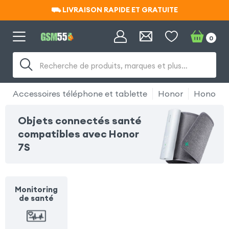
⛟ LIVRAISON RAPIDE ET GRATUITE
⛟ LIVRAISON RAPIDE ET GRATUITE
0
Recherche de produits, marques et plus…
Accessoires téléphone et tablette
Honor
Honor 7
Objets connectés santé
compatibles avec Honor
7S
Monitoring
de santé