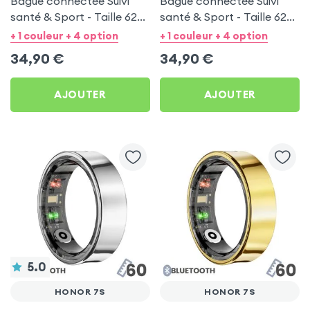
Bague connectée Suivi
Bague connectée Suivi
santé & Sport - Taille 62
santé & Sport - Taille 62
Or
Noir
+ 1 couleur + 4 option
+ 1 couleur + 4 option
34,90
€
34,90
€
AJOUTER
AJOUTER
5.0
HONOR 7S
HONOR 7S