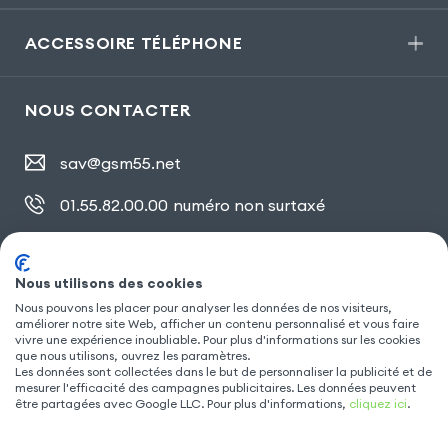
ACCESSOIRE TÉLÉPHONE
NOUS CONTACTER
sav@gsm55.net
01.55.82.00.00
numéro non surtaxé
30, bis rue Girard
,
93100 Montreuil
Nous utilisons des cookies
Nous pouvons les placer pour analyser les données de nos visiteurs,
SUIVEZ NOUS
améliorer notre site Web, afficher un contenu personnalisé et vous faire
vivre une expérience inoubliable. Pour plus d'informations sur les cookies
que nous utilisons, ouvrez les paramètres.
Les données sont collectées dans le but de personnaliser la publicité et de
mesurer l'efficacité des campagnes publicitaires. Les données peuvent
être partagées avec Google LLC. Pour plus d'informations,
cliquez ici
.