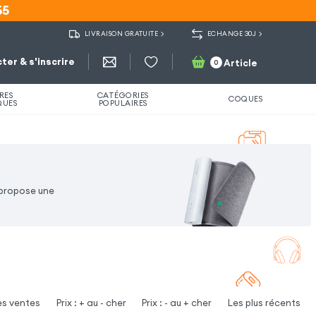
55
55
LIVRAISON GRATUITE
ECHANGE 30J
ter & s'inscrire
Article
0
RES
CATÉGORIES
COQUES
QUES
POPULAIRES
 propose une
es ventes
Prix : + au - cher
Prix : - au + cher
Les plus récents