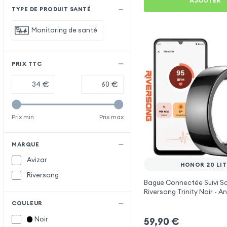
AJOUTER
TYPE DE PRODUIT SANTÉ
Monitoring de santé
PRIX TTC
€
€
Prix min
Prix max
MARQUE
Avizar
HONOR 20 LIT
Riversong
Bague Connectée Suivi S
Riversong Trinity Noir - 
Connecté Étanche IP68
COULEUR
Noir
59,90
€