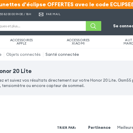
unettes d'éclipse OFFERTES avec le code ECLIPSE
unettes d'éclipse OFFERTES avec le code ECLIPSE
 55 82 00 00
9H30 / 18H
PAR MAIL
Se connec
ACCESSOIRES
ACCESSOIRES
AUT
APPLE
XIAOMI
MAR
e
Objets connectés
Santé connectée
nor 20 Lite
z et suivez vos résultats directement sur votre Honor 20 Lite. Gsm55
tensiomètre ou encore capteur de sommeil.
Pertinence
Meilleur
TRIER PAR
: