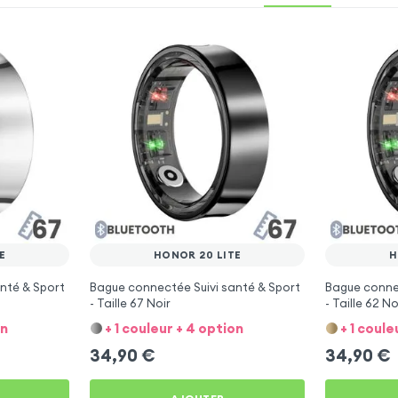
E
HONOR 20 LITE
H
nté & Sport
Bague connectée Suivi santé & Sport
Bague connec
- Taille 67 Noir
- Taille 62 No
on
+ 1 couleur + 4 option
+ 1 coule
34,90
€
34,90
€