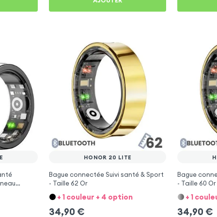
AJOUTER
E
HONOR 20 LITE
H
anté
Bague connectée Suivi santé & Sport
Bague connec
Anneau
- Taille 62 Or
- Taille 60 Or
+ 1 couleur + 4 option
+ 1 coule
34,90
€
34,90
€