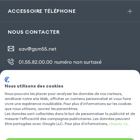
ACCESSOIRE TÉLÉPHONE
NOUS CONTACTER
sav@gsm55.net
01.55.82.00.00
numéro non surtaxé
30, bis rue Girard
,
93100 Montreuil
Nous utilisons des cookies
Nous pouvons les placer pour analyser les données de nos visiteurs,
améliorer notre site Web, afficher un contenu personnalisé et vous faire
SUIVEZ NOUS
vivre une expérience inoubliable. Pour plus d'informations sur les cookies
que nous utilisons, ouvrez les paramètres.
Les données sont collectées dans le but de personnaliser la publicité et de
mesurer l'efficacité des campagnes publicitaires. Les données peuvent
être partagées avec Google LLC. Pour plus d'informations,
cliquez ici
.