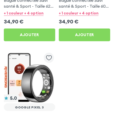
Bague connectée Suivi
Bague connectée Suivi
santé & Sport - Taille 62
santé & Sport - Taille 60
Noir
Argent
+ 1 couleur + 4 option
+ 1 couleur + 4 option
34,90
€
34,90
€
AJOUTER
AJOUTER
5.0
GOOGLE PIXEL 3