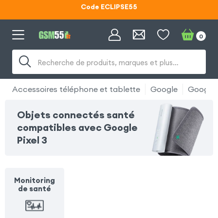
Code ECLIPSE55
Lunettes d'éclipse OFFERTES
0
Code ECLIPSE55
Recherche de produits, marques et plus…
Accessoires téléphone et tablette
Google
Google P
Objets connectés santé
compatibles avec Google
Pixel 3
Monitoring
de santé