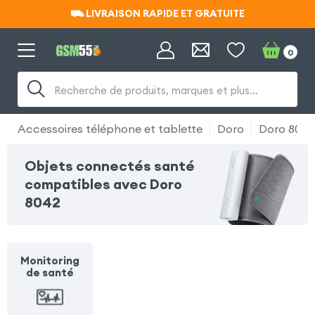
⛟ LIVRAISON RAPIDE ET GRATUITE
⛟ LIVRAISON RAPIDE ET GRATUITE
0
Recherche de produits, marques et plus…
Accessoires téléphone et tablette
Doro
Doro 804
Objets connectés santé
compatibles avec Doro
8042
Monitoring
de santé