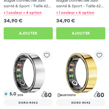
Bague connectée Suivi
Bague connectée Suivi
santé & Sport - Taille 62
santé & Sport - Taille 62
Or
Noir
+ 1 couleur + 4 option
+ 1 couleur + 4 option
34,90
€
34,90
€
AJOUTER
AJOUTER
5.0
DORO 8042
DORO 8042