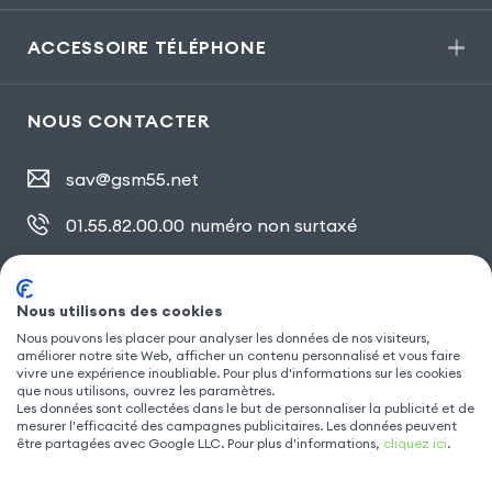
ACCESSOIRE TÉLÉPHONE
NOUS CONTACTER
sav@gsm55.net
01.55.82.00.00
numéro non surtaxé
30, bis rue Girard
,
93100 Montreuil
Nous utilisons des cookies
Nous pouvons les placer pour analyser les données de nos visiteurs,
SUIVEZ NOUS
améliorer notre site Web, afficher un contenu personnalisé et vous faire
vivre une expérience inoubliable. Pour plus d'informations sur les cookies
que nous utilisons, ouvrez les paramètres.
Les données sont collectées dans le but de personnaliser la publicité et de
mesurer l'efficacité des campagnes publicitaires. Les données peuvent
être partagées avec Google LLC. Pour plus d'informations,
cliquez ici
.