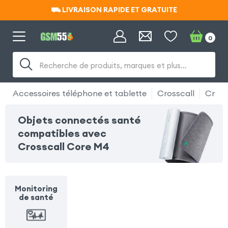
⛟ LIVRAISON RAPIDE ET GRATUITE
⛟ LIVRAISON RAPIDE ET GRATUITE
0
Recherche de produits, marques et plus…
Accessoires téléphone et tablette
Crosscall
Cross
Objets connectés santé
compatibles avec
Crosscall Core M4
Monitoring
de santé