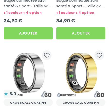
Bague connectée Suivi
Bague connectée Suivi
santé & Sport - Taille 62
santé & Sport - Taille 62
Or
Noir
+ 1 couleur + 4 option
+ 1 couleur + 4 option
34,90
€
34,90
€
AJOUTER
AJOUTER
5.0
CROSSCALL CORE M4
CROSSCALL CORE M4