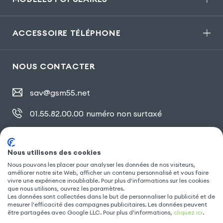
ACCESSOIRE TÉLÉPHONE
NOUS CONTACTER
sav@gsm55.net
01.55.82.00.00
numéro non surtaxé
30, bis rue Girard
,
93100 Montreuil
Nous utilisons des cookies
Nous pouvons les placer pour analyser les données de nos visiteurs,
SUIVEZ NOUS
améliorer notre site Web, afficher un contenu personnalisé et vous faire
vivre une expérience inoubliable. Pour plus d'informations sur les cookies
que nous utilisons, ouvrez les paramètres.
Les données sont collectées dans le but de personnaliser la publicité et de
mesurer l'efficacité des campagnes publicitaires. Les données peuvent
être partagées avec Google LLC. Pour plus d'informations,
cliquez ici
.