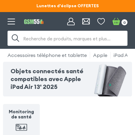
Lunettes d'éclipse OFFERTES
Code ECLIPSE55
0
Lunettes d'éclipse OFFERTES
Recherche de produits, marques et plus…
Code ECLIPSE55
Accessoires téléphone et tablette
Apple
iPad Air 1
Objets connectés santé
compatibles avec Apple
iPad Air 13' 2025
Monitoring
de santé