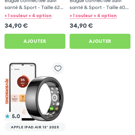
Bague connectée Suivi
Bague connectée Suivi
santé & Sport - Taille 62
santé & Sport - Taille 60
Noir
Argent
+ 1 couleur + 4 option
+ 1 couleur + 4 option
34,90
€
34,90
€
AJOUTER
AJOUTER
5.0
APPLE IPAD AIR 13' 2025