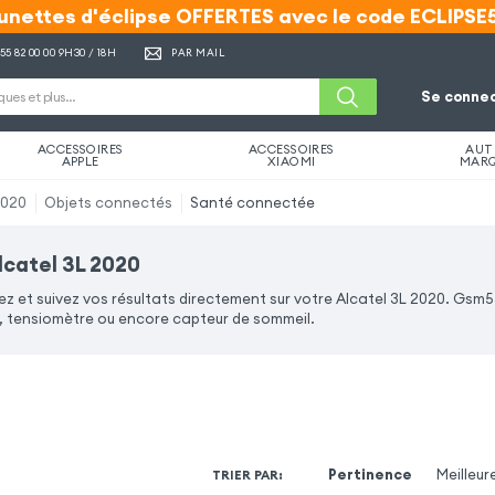
unettes d'éclipse OFFERTES avec le code ECLIPSE
unettes d'éclipse OFFERTES avec le code ECLIPSE
 55 82 00 00
9H30 / 18H
PAR MAIL
Se connec
ACCESSOIRES
ACCESSOIRES
AUT
APPLE
XIAOMI
MAR
2020
Objets connectés
Santé connectée
lcatel 3L 2020
z et suivez vos résultats directement sur votre Alcatel 3L 2020. Gsm
tensiomètre ou encore capteur de sommeil.
Pertinence
Meilleur
TRIER PAR
: