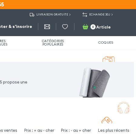
55
55
LIVRAISON GRATUITE
ECHANGE 30J
ter & s'inscrire
Article
0
RES
CATÉGORIES
COQUES
QUES
POPULAIRES
55 propose une
es ventes
Prix : + au - cher
Prix : - au + cher
Les plus récents