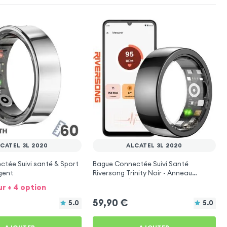
CATEL 3L 2020
ALCATEL 3L 2020
tée Suivi santé & Sport
Bague Connectée Suivi Santé
rgent
Riversong Trinity Noir - Anneau
Connecté Étanche IP68
ur + 4 option
59,90
€
5.0
5.0