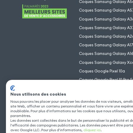
Coques Samsung Galaxy A5
Coques Samsung Galaxy A5
Coques Samsung Galaxy A3
Coques Samsung Galaxy A3
Coques Samsung Galaxy A2
Coques Samsung Galaxy A1
Coques Samsung Galaxy A1
Coques Samsung Galaxy Xc
Coques Google Pixel 10a
Coques Google Pixel 10 Pro F
Coques Google Pixel 10 Pro 
Nous utilisons des cookies
Coques Google Pixel 10 Pro
Nous pouvons les placer pour analyser les données de nos visiteurs, améli
Coques Google Pixel 10
site Web, afficher un contenu personnalisé et vous faire vivre une expéri
inoubliable. Pour plus d'informations sur les cookies que nous utilisons, ou
paramètres.
Les données sont collectées dans le but de personnaliser la publicité et 
l'efficacité des campagnes publicitaires. Les données peuvent être part
avec Google LLC. Pour plus d'informations,
cliquez ici
.