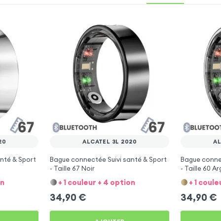
20
ALCATEL 3L 2020
AL
nté & Sport
Bague connectée Suivi santé & Sport
Bague connec
- Taille 67 Noir
- Taille 60 A
on
+ 1 couleur + 4 option
+ 1 coule
34,90
€
34,90
€