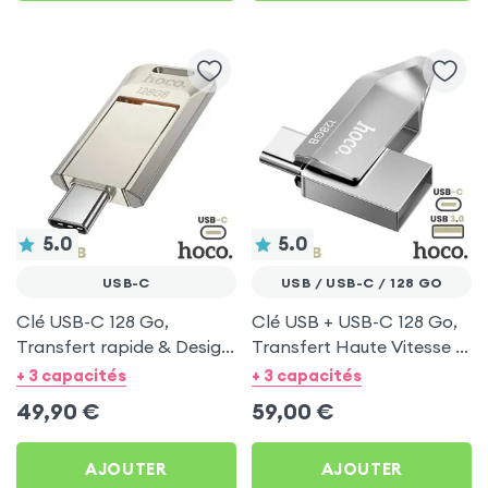
5.0
5.0
USB-C
USB / USB-C / 128 GO
Clé USB-C 128 Go,
Clé USB + USB-C 128 Go,
Transfert rapide & Design
Transfert Haute Vitesse -
pivotant - Hoco Argent
Hoco Argent
+ 3 capacités
+ 3 capacités
49,90
€
59,00
€
AJOUTER
AJOUTER