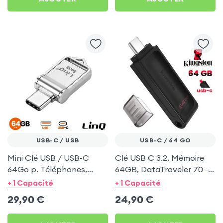
USB-C / USB
USB-C / 64 GO
Mini Clé USB / USB-C
Clé USB C 3.2, Mémoire
64Go p. Téléphones,
64GB, DataTraveler 70 -
Tablettes et PC portables
Kingston
+ 1 Capacité
+ 1 Capacité
29,90
€
24,90
€