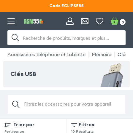
Code ECLIPSE55
Lunettes d'éclipse OFFERTES
0
Code ECLIPSE55
Recherche de produits, marques et plus…
Accessoires téléphone et tablette
Mémoire
Clés 
Clés USB
Filtrez les accessoires pour votre appareil
Trier par
Filtres
Pertinence
10
Résultats