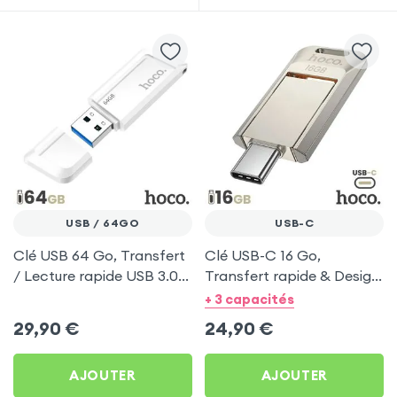
USB / 64GO
USB-C
Clé USB 64 Go, Transfert
Clé USB-C 16 Go,
/ Lecture rapide USB 3.0,
Transfert rapide & Design
Compact - Hoco Blanc
pivotant - Hoco Argent
+ 3 capacités
29,90
€
24,90
€
AJOUTER
AJOUTER