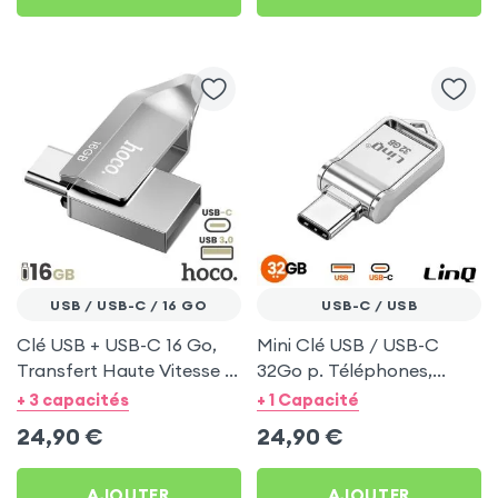
USB / USB-C / 16 GO
USB-C / USB
Clé USB + USB-C 16 Go,
Mini Clé USB / USB-C
Transfert Haute Vitesse -
32Go p. Téléphones,
Hoco Argent
Tablettes et PC portables
+ 3 capacités
+ 1 Capacité
24,90
€
24,90
€
AJOUTER
AJOUTER