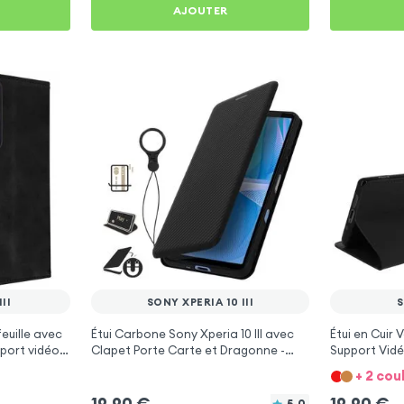
AJOUTER
II
SONY XPERIA 10 III
S
feuille avec
Étui Carbone Sony Xperia 10 III avec
Étui en Cuir 
port vidéo -
Clapet Porte Carte et Dragonne -
Support Vidé
Noir
+ 2 cou
19,90
€
19,90
€