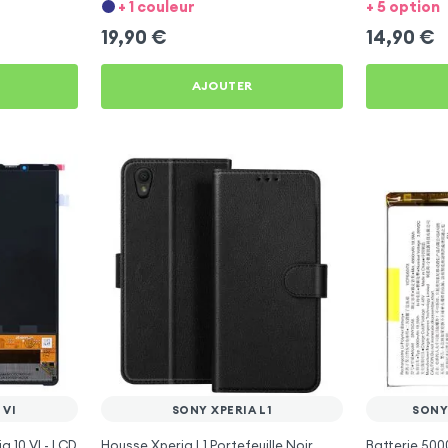
+ 1 couleur
+ 5 option
19,90
€
14,90
€
AJOUTER
 VI
SONY XPERIA L1
SONY 
 10 VI - LCD
Housse Xperia L1 Portefeuille Noir
Batterie 500