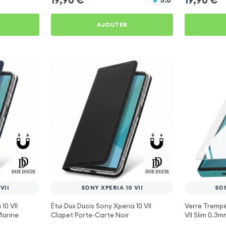
5.0
AJOUTER
VII
SONY XPERIA 10 VII
SON
10 VII
Étui Dux Ducis Sony Xperia 10 VII
Verre Trempé
Marine
Clapet Porte-Carte Noir
VII Slim 0.3m