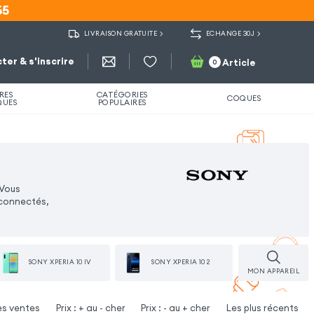
55
55
LIVRAISON GRATUITE
ECHANGE 30J
ter & s'inscrire
Article
0
RES
CATÉGORIES
COQUES
QUES
POPULAIRES
 Vous
 connectés,
SONY XPERIA 10 IV
SONY XPERIA 10 2
MON APPAREIL
es ventes
Prix : + au - cher
Prix : - au + cher
Les plus récents