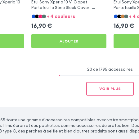
 Xperia 10
Étui Sony Xperia 10 VI Clapet
Étui Sony Xpe
Portefeuille Série Sleek Cover -
Portefeuille 
Marron
+ 4 couleurs
+ 4 
16,90
€
16,90
€
AJOUTER
20 de 1795 accessoires
VOIR PLUS
5 toute une gamme d'accessoires compatibles avec votre smartphone 
es films écran et des pochettes comme accessoires de protection. De
 type C, des perches à selfie et bien d'autres produits sont aussi dispo