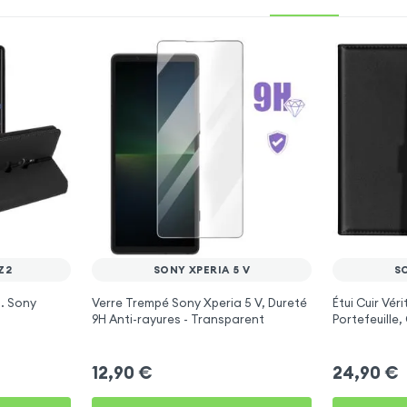
Z2
SONY XPERIA 5 V
SO
p. Sony
Verre Trempé Sony Xperia 5 V, Dureté
Étui Cuir Vér
9H Anti-rayures - Transparent
Portefeuille,
12,90
€
24,90
€