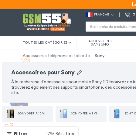
L
L
FRANÇAIS
01
ACCESSOIRES
TOUTES LES CATÉGORIES
SAMSUNG
Accessoires téléphone et tablette
Sony
Accessoires pour Sony
À la recherche d'accessoires pour mobile Sony ? Découvrez notr
trouverez également des supports smartphone, des accessoires 
etc.
SONY XPERIA 10 VI
SONY XPERIA 1 VI
SONY XP
Filtres
1795
Résultats