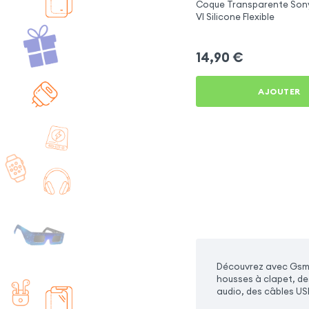
Coque Transparente Sony
VI Silicone Flexible
14,90
€
AJOUTER
Découvrez avec Gsm5
housses à clapet, d
audio, des câbles USB