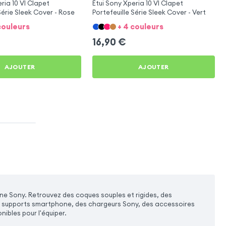
ria 10 VI Clapet
Étui Sony Xperia 10 VI Clapet
Série Sleek Cover - Rose
Portefeuille Série Sleek Cover - Vert
couleurs
+ 4 couleurs
16,90
€
AJOUTER
AJOUTER
Sony. Retrouvez des coques souples et rigides, des
s supports smartphone, des chargeurs Sony, des accessoires
nibles pour l'équiper.