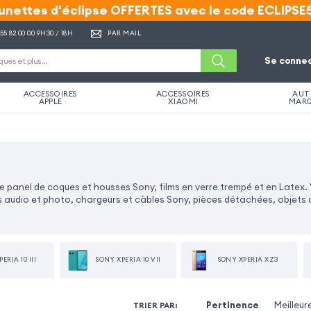
unettes d'éclipse OFFERTES avec le code ECLIPSE
unettes d'éclipse OFFERTES avec le code ECLIPSE
 55 82 00 00
9H30 / 18H
PAR MAIL
Se connec
ACCESSOIRES
ACCESSOIRES
AUT
APPLE
XIAOMI
MAR
e panel de coques et housses Sony, films en verre trempé et en Latex.
audio et photo, chargeurs et câbles Sony, pièces détachées, objets
ERIA 10 III
SONY XPERIA 10 VII
SONY XPERIA XZ3
Pertinence
Meilleur
TRIER PAR
: