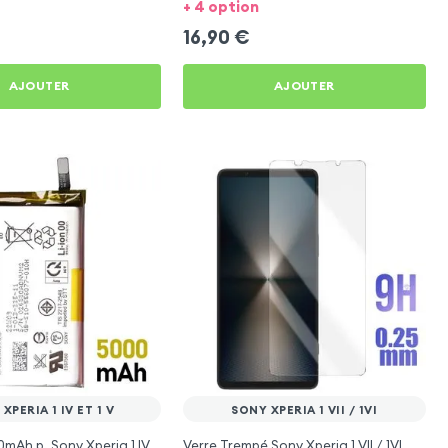
+ 4 option
16,90
€
AJOUTER
AJOUTER
XPERIA 1 IV ET 1 V
SONY XPERIA 1 VII / 1VI
0mAh p. Sony Xperia 1 IV
Verre Trempé Sony Xperia 1 VII / 1VI