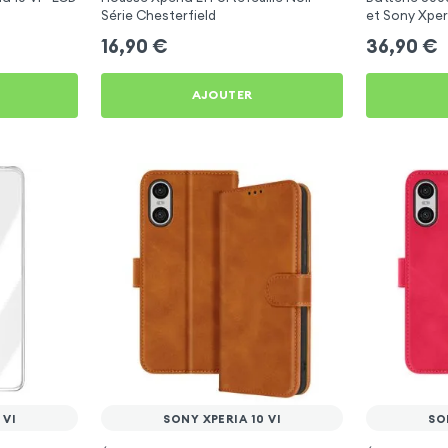
Série Chesterfield
et Sony Xperi
16,90
€
36,90
€
AJOUTER
 VI
SONY XPERIA 10 VI
SO