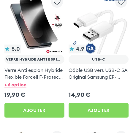
5.0
4.9
VERRE HYBRIDE ANTI ESPION
USB-C
Verre Anti espion Hybride
Câble USB vers USB-C 5A
Flexible Forcell F-Protect
Original Samsung EP-
Nano 7H p. Smartphone
DG970BWE, 1 mètre -
+ 6 option
Blanc
19,90
€
14,90
€
AJOUTER
AJOUTER