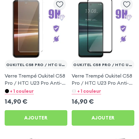
OUKITEL C58 PRO / HTC U23 PRO
OUKITEL C58 PRO / HTC U23 PRO
Verre Trempé Oukitel C58
Verre Trempé Oukitel C58
Pro / HTC U23 Pro Anti-
Pro / HTC U23 Pro Anti-
rayures 9H - Transparent
rayures 9H - Contour Noir
+ 1 couleur
+ 1 couleur
14,90
€
16,90
€
AJOUTER
AJOUTER