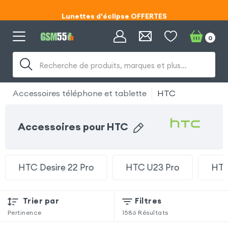
Lunettes d'éclipse OFFERTES
Code ECLIPSE55
0
Lunettes d'éclipse OFFERTES
Recherche de produits, marques et plus…
Code ECLIPSE55
Accessoires téléphone et tablette
HTC
Accessoires pour HTC
HTC Desire 22 Pro
HTC U23 Pro
HTC
Trier par
Filtres
Pertinence
1586
Résultats