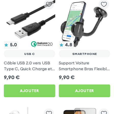
5.0
4.8
USB C
SMARTPHONE
Câble USB 2.0 vers USB
Support Voiture
Type C, Quick Charge et
Smartphone Bras Flexible
Synchronisation des
Attache Pare-brise - Noir
9,90
€
9,90
€
données 1,2 m - Noir
AJOUTER
AJOUTER