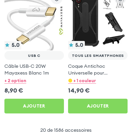
5.0
5.0
USB C
TOUS LES SMARTPHONES
Câble USB-C 20W
Coque Antichoc
Mayaxess Blanc 1m
Universelle pour
Smartphone, Coins
+ 2 option
+ 1 couleur
Bumper et Béquille de
8,90
€
14,90
€
Support - Noir
AJOUTER
AJOUTER
20 de 1586 accessoires