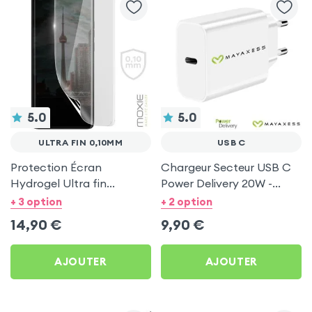
5.0
5.0
ULTRA FIN 0,10MM
USB C
Protection Écran
Chargeur Secteur USB C
Hydrogel Ultra fin
Power Delivery 20W -
0,10mm, Moxie -
Mayaxess Blanc
+ 3 option
+ 2 option
Transparent
14,90
€
9,90
€
AJOUTER
AJOUTER