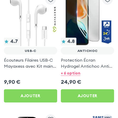
4.7
4.8
USB-C
ANTICHOC
Écouteurs Filaires USB-C
Protection Écran
Mayaxess avec Kit main
Hydrogel Antichoc Anti
libre - Blanc
Rayures pour Smartphone
+ 6 option
- 3mk
9,90
€
24,90
€
AJOUTER
AJOUTER