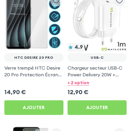
4.9
HTC DESIRE 20 PRO
USB-C
Verre trempé HTC Desire
Chargeur secteur USB-C
20 Pro Protection Écran
Power Delivery 20W +
Ultra-résistant 9H -
Câble type C 1m -
+ 2 option
Transparent
Mayaxess Blanc
14,90
€
12,90
€
AJOUTER
AJOUTER