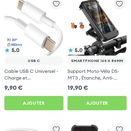
5.0
5.0
USB C
SMARTPHONE 165 X 84MM
Cable USB C Universel -
Support Moto-Vélo DS-
Charge et
MT3 , Étanche, Anti-
Synchronisation - Blanc
Brouillard et Rotation
9,90
€
19,90
€
1m
360° pour Téléphones
Portables
AJOUTER
AJOUTER