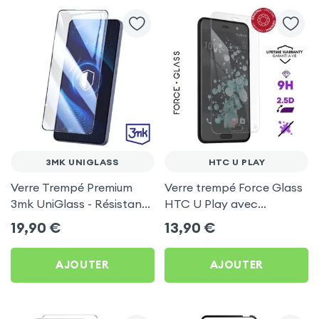
3MK UNIGLASS
HTC U PLAY
Verre Trempé Premium
Verre trempé Force Glass
3mk UniGlass - Résistant
HTC U Play avec
9H et Antibactérien -
Garantie à vie, Bord
19,90
€
13,90
€
Contour Noir
Biseauté Transparent
AJOUTER
AJOUTER