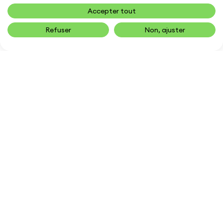
Accepter tout
Refuser
Non, ajuster
Livraison
Retour sous
30
Gratuite
jours
Expédition rapide
Satisfait ou
et gratuite. Sans
remboursé
minimum d'achat.
service client
réactif et
à l'écoute.
Voir plus de produits