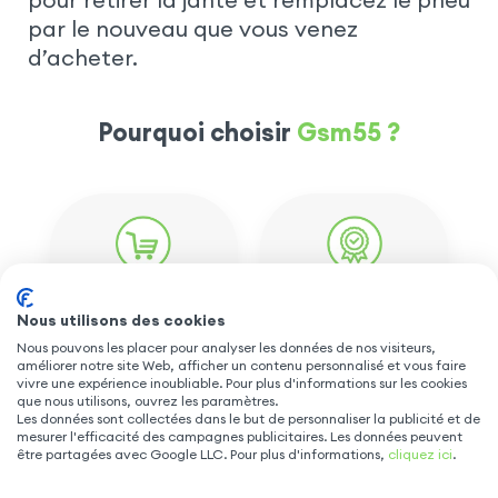
par le nouveau que vous venez
d’acheter.
Pourquoi choisir
Gsm55 ?
Grand choix
de
Avis clients
produits
vérifiés
Nous utilisons des cookies
Coques
Plus de 50.000
Nous pouvons les placer pour analyser les données de nos visiteurs,
téléphones,
avis sur
améliorer notre site Web, afficher un contenu personnalisé et vous faire
tablettes & PC,
Google &
vivre une expérience inoubliable. Pour plus d'informations sur les cookies
powerbank,
Trustpilot. Note
que nous utilisons, ouvrez les paramètres.
chargeur...
clients
Les données sont collectées dans le but de personnaliser la publicité et de
★★★★★
4,8/5
mesurer l'efficacité des campagnes publicitaires. Les données peuvent
être partagées avec Google LLC. Pour plus d'informations,
cliquez ici
.