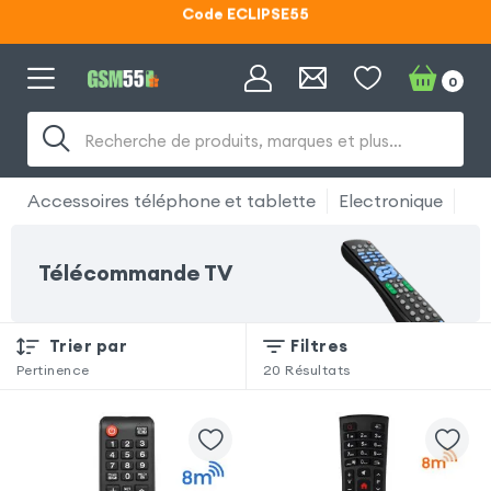
Code ECLIPSE55
Lunettes d'éclipse OFFERTES
0
Code ECLIPSE55
Recherche de produits, marques et plus…
Accessoires téléphone et tablette
Electronique
Té
Télécommande TV
Trier par
Filtres
Pertinence
20
Résultats