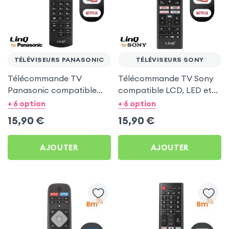
TÉLÉVISEURS PANASONIC
TÉLÉVISEURS SONY
Télécommande TV
Télécommande TV Sony
Panasonic compatible
compatible LCD, LED et
LCD, LED et HDTV avec
HDTV avec accès direct
+ 6 option
+ 6 option
accès direct Netflix
Netflix, YouTube et Prime
15,90
€
15,90
€
Video
AJOUTER
AJOUTER