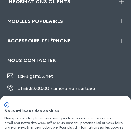
INFORMATIONS CLIENTS
MODÈLES POPULAIRES
ACCESSOIRE TÉLÉPHONE
NOUS CONTACTER
sav@gsm55.net
01.55.82.00.00
numéro non surtaxé
30, bis rue Girard
,
93100 Montreuil
Nous utilisons des cookies
Nous pouvons les placer pour analyser les données de nos visiteurs,
améliorer notre site Web, afficher un contenu personnalisé et vous faire
SUIVEZ NOUS
vivre une expérience inoubliable. Pour plus d'informations sur les cookies