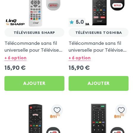
5.0
TÉLÉVISEURS SHARP
TÉLÉVISEURS TOSHIBA
Télécommande sans fil
Télécommande sans fil
universelle pour Téléviseur
universelle pour Téléviseur
Sharp - LinQ Blanc
Tohsiba - LinQ Noir
+ 6 option
+ 6 option
15,90
€
15,90
€
AJOUTER
AJOUTER