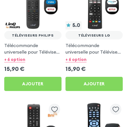
5.0
TÉLÉVISEURS PHILIPS
TÉLÉVISEURS LG
Télécommande
Télécommande
universelle pour Téléviseur
universelle pour Téléviseur
Philips - LinQ Noir
LG - LinQ Noir
+ 6 option
+ 6 option
15,90
€
15,90
€
AJOUTER
AJOUTER