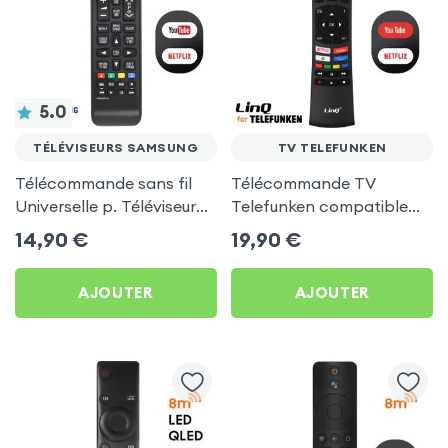
5.0
TÉLÉVISEURS SAMSUNG
TV TELEFUNKEN
Télécommande sans fil
Télécommande TV
Universelle p. Téléviseur
Telefunken compatible
Samsung - Noir
HDTV / LED / LCD avec
14,90
€
19,90
€
accès direct Netflix,
YouTube et Prime Video -
AJOUTER
AJOUTER
LinQ