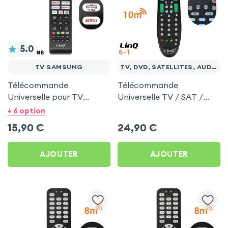
5.0
TV SAMSUNG
TV, DVD, SATELLITES, AUDIO
Télécommande
Télécommande
Universelle pour TV
Universelle TV / SAT /
Samsung - Boutons
DVD / CBL / AUX / VCR ,
+ 6 option
complets Portée 8m -
LinQ - Noir
15,90
€
24,90
€
LinQ
AJOUTER
AJOUTER