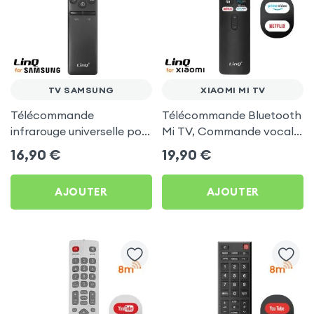
TV SAMSUNG
XIAOMI MI TV
Télécommande
Télécommande Bluetooth
infrarouge universelle pour
Mi TV, Commande vocale
TV Samsung - LinQ
Google Assistant + accès
16,90
€
19,90
€
rapide Netflix et Amazon
Prime
AJOUTER
AJOUTER