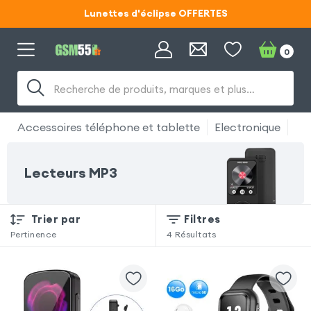
Lunettes d'éclipse OFFERTES
Code ECLIPSE55
0
Lunettes d'éclipse OFFERTES
Recherche de produits, marques et plus…
Code ECLIPSE55
Accessoires téléphone et tablette
Electronique
Le
Lecteurs MP3
Trier par
Filtres
Pertinence
4
Résultats