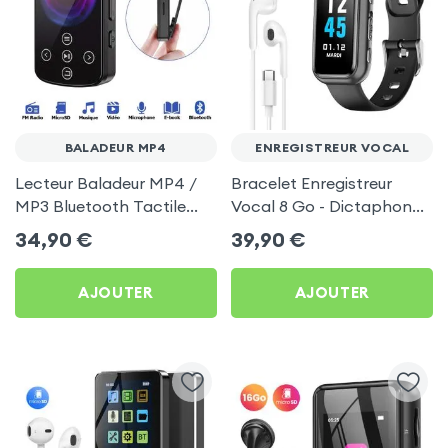
BALADEUR MP4
ENREGISTREUR VOCAL
Lecteur Baladeur MP4 /
Bracelet Enregistreur
MP3 Bluetooth Tactile
Vocal 8 Go - Dictaphone
avec Clip sport
HD Anti bruit - Autonomie
34,90
€
39,90
€
15h
AJOUTER
AJOUTER