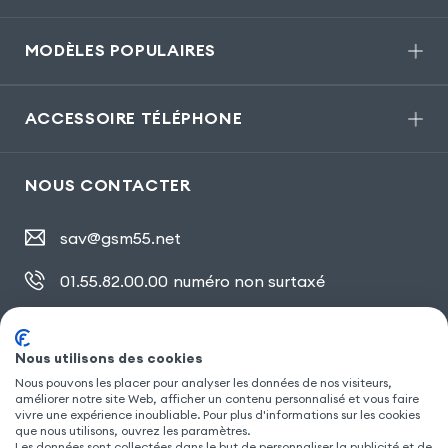
MODÈLES POPULAIRES
ACCESSOIRE TÉLÉPHONE
NOUS CONTACTER
sav@gsm55.net
01.55.82.00.00
numéro non surtaxé
30, bis rue Girard
,
93100 Montreuil
Nous utilisons des cookies
Nous pouvons les placer pour analyser les données de nos visiteurs,
SUIVEZ NOUS
améliorer notre site Web, afficher un contenu personnalisé et vous faire
vivre une expérience inoubliable. Pour plus d'informations sur les cookies
que nous utilisons, ouvrez les paramètres.
Les données sont collectées dans le but de personnaliser la publicité et de