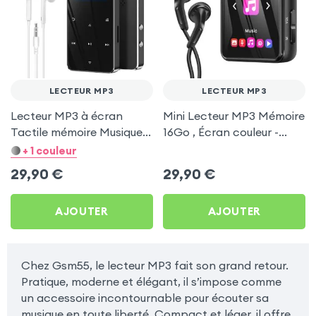
LECTEUR MP3
LECTEUR MP3
Lecteur MP3 à écran
Mini Lecteur MP3 Mémoire
Tactile mémoire Musique,
16Go , Écran couleur -
E-Book - Bluetooth
Ultra compact
+ 1 couleur
intégré, Autonomie 20h -
29,90
€
29,90
€
Noir
AJOUTER
AJOUTER
Chez Gsm55, le lecteur MP3 fait son grand retour.
Pratique, moderne et élégant, il s’impose comme
un accessoire incontournable pour écouter sa
musique en toute liberté. Compact et léger, il offre