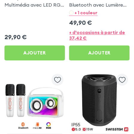
Multimédia avec LED RGB
Bluetooth avec Lumière
Coloré - LinQ Noir
RGB Multicolore et 2
+ 1 couleur
Micros sans fil - Rose
49,90
€
+ d'occasions à partir de
29,90
€
37,42
€
AJOUTER
AJOUTER