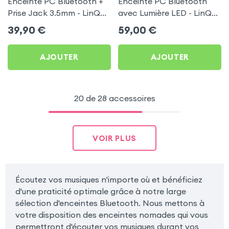
Enceinte PC Bluetooth +
Enceinte PC Bluetooth
Prise Jack 3.5mm - LinQ
avec Lumière LED - LinQ
Noir
Noir
39,90
€
59,00
€
AJOUTER
AJOUTER
20 de 28 accessoires
VOIR PLUS
Écoutez vos musiques n'importe où et bénéficiez
d'une praticité optimale grâce à notre large
sélection d'enceintes Bluetooth. Nous mettons à
votre disposition des enceintes nomades qui vous
permettront d'écouter vos musiques durant vos