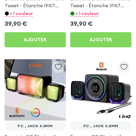
Tweet - Étanche IPX7
Tweet - Étanche IPX7
Autonomie 12 Heures -
Autonomie 12 Heures -
+ 1 couleur
+ 1 couleur
Vert
Noir
39,90
€
39,90
€
AJOUTER
AJOUTER
PC , JACK 3.5MM
PC , JACK 3.5MM