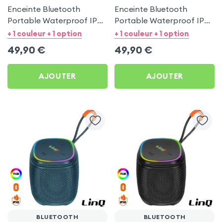
Enceinte Bluetooth
Enceinte Bluetooth
Portable Waterproof IPX6
Portable Waterproof IPX6
avec LED Multicolore -
avec LED Multicolore -
+ 1 couleur + 1 option
+ 1 couleur + 1 option
LinQ Bleu
LinQ Noir
49,90
€
49,90
€
AJOUTER
AJOUTER
BLUETOOTH
BLUETOOTH