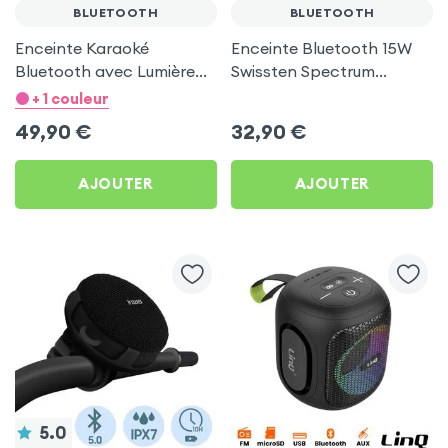
BLUETOOTH
BLUETOOTH
Enceinte Karaoké
Enceinte Bluetooth 15W
Bluetooth avec Lumière
Swissten Spectrum
RGB Multicolore et 2
Autonomie 10h Étanche
+ 1 couleur
Micros sans fil - Blanc
IP55 - Noir
49,90
€
32,90
€
AJOUTER
AJOUTER
5.0