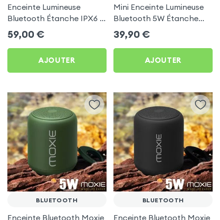
Enceinte Lumineuse
Mini Enceinte Lumineuse
Bluetooth Étanche IPX6 -
Bluetooth 5W Étanche
Son stéréo 8W + LED RGB
IPX6 + LED RGB - LinQ
59,00
€
39,90
€
- LinQ
AJOUTER
AJOUTER
BLUETOOTH
BLUETOOTH
Enceinte Bluetooth Moxie
Enceinte Bluetooth Moxie