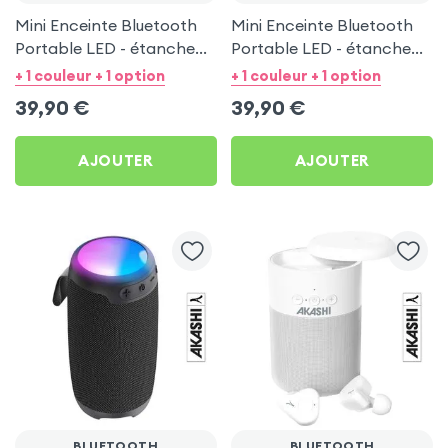
Mini Enceinte Bluetooth
Mini Enceinte Bluetooth
Portable LED - étanche
Portable LED - étanche
IPX6 - LinQ Bleu
IPX6 - LinQ Noir
+ 1 couleur + 1 option
+ 1 couleur + 1 option
39,90
€
39,90
€
AJOUTER
AJOUTER
BLUETOOTH
BLUETOOTH