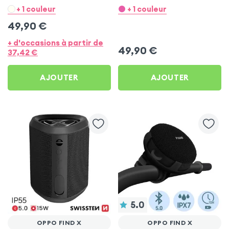
Micros - Rose pour Oppo
Micros - Blanc pour Oppo
+ 1 couleur
+ 1 couleur
Find X
Find X
49,90
€
+ d'occasions à partir de
49,90
€
37,42
€
AJOUTER
AJOUTER
5.0
OPPO FIND X
OPPO FIND X