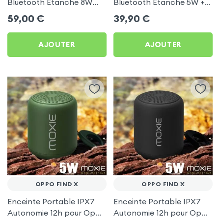
Bluetooth Étanche 8W
Bluetooth Étanche 5W +
avec LED RGB - LinQ pour
LED RGB - LinQ pour
59,00
€
39,90
€
Oppo Find X
Oppo Find X
AJOUTER
AJOUTER
OPPO FIND X
OPPO FIND X
Enceinte Portable IPX7
Enceinte Portable IPX7
Autonomie 12h pour Oppo
Autonomie 12h pour Oppo