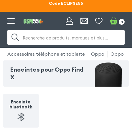
Lunettes d'éclipse OFFERTES
Code ECLIPSE55
0
Recherche de produits, marques et plus…
Accessoires téléphone et tablette
Oppo
Oppo Fin
Enceintes pour Oppo Find
X
Enceinte
bluetooth