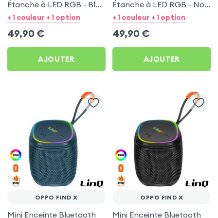
Étanche à LED RGB - Bleu
Étanche à LED RGB - Noir
pour Oppo Find X
pour Oppo Find X
+ 1 couleur + 1 option
+ 1 couleur + 1 option
49,90
€
49,90
€
AJOUTER
AJOUTER
OPPO FIND X
OPPO FIND X
Mini Enceinte Bluetooth
Mini Enceinte Bluetooth