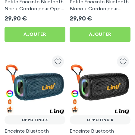
Petite Enceinte Bluetooth
Petite Enceinte Bluetooth
Noir + Cordon pour Oppo
Blanc + Cordon pour
Find X
Oppo Find X
29,90
€
29,90
€
AJOUTER
AJOUTER
OPPO FIND X
OPPO FIND X
Enceinte Bluetooth
Enceinte Bluetooth