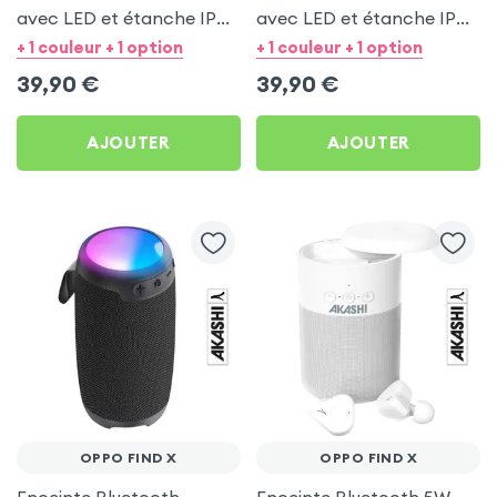
avec LED et étanche IPX6
avec LED et étanche IPX6
- LinQ Bleu pour Oppo
- LinQ Noir pour Oppo
+ 1 couleur + 1 option
+ 1 couleur + 1 option
Find X
Find X
39,90
€
39,90
€
AJOUTER
AJOUTER
OPPO FIND X
OPPO FIND X