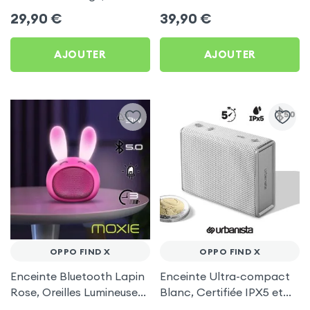
pour Oppo Find X
compatible Micro, Bleu
29,90
€
39,90
€
pour Oppo Find X
AJOUTER
AJOUTER
OPPO FIND X
OPPO FIND X
Enceinte Bluetooth Lapin
Enceinte Ultra-compact
Rose, Oreilles Lumineuses
Blanc, Certifiée IPX5 et
- Moxie pour Oppo Find X
Autonomie 5H Urbanista