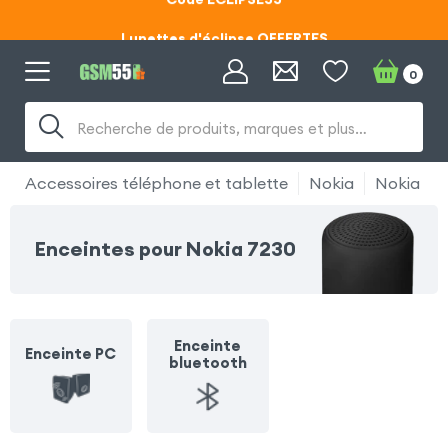
Lunettes d'éclipse OFFERTES
Code ECLIPSE55
0
Recherche de produits, marques et plus…
Accessoires téléphone et tablette
Nokia
Nokia 72
Enceintes pour Nokia 7230
Enceinte
Enceinte PC
bluetooth