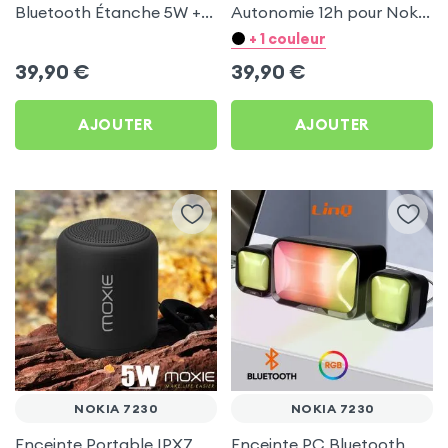
Bluetooth Étanche 5W +
Autonomie 12h pour Nokia
LED RGB - LinQ pour
7230
+ 1 couleur
Nokia 7230
39,90
€
39,90
€
AJOUTER
AJOUTER
NOKIA 7230
NOKIA 7230
Enceinte Portable IPX7
Enceinte PC Bluetooth