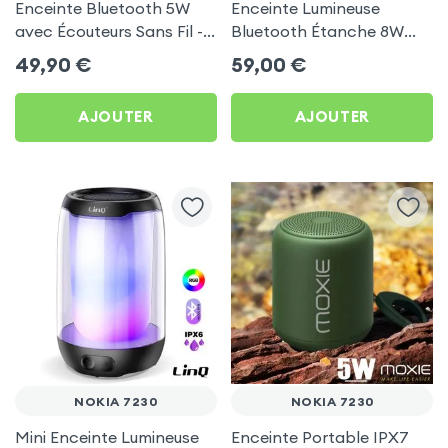
Enceinte Bluetooth 5W
Enceinte Lumineuse
avec Écouteurs Sans Fil -
Bluetooth Étanche 8W
Akashi pour Nokia 7230
avec LED RGB - LinQ pour
49,90
€
59,00
€
Nokia 7230
AJOUTER
AJOUTER
NOKIA 7230
NOKIA 7230
Mini Enceinte Lumineuse
Enceinte Portable IPX7