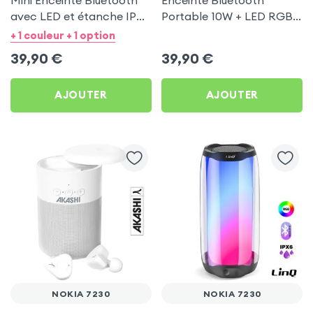
Mini Enceinte Bluetooth
Enceinte Bluetooth
avec LED et étanche IPX6
Portable 10W + LED RGB -
- LinQ Noir pour Nokia
Akashi pour Nokia 7230
+ 1 couleur + 1 option
7230
39,90
€
39,90
€
AJOUTER
AJOUTER
NOKIA 7230
NOKIA 7230