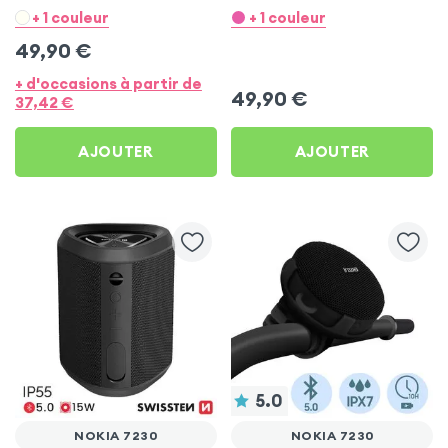
Micros - Rose pour Nokia
Micros - Blanc pour Nokia
+ 1 couleur
+ 1 couleur
7230
7230
49,90
€
+ d'occasions à partir de
49,90
€
37,42
€
AJOUTER
AJOUTER
5.0
NOKIA 7230
NOKIA 7230