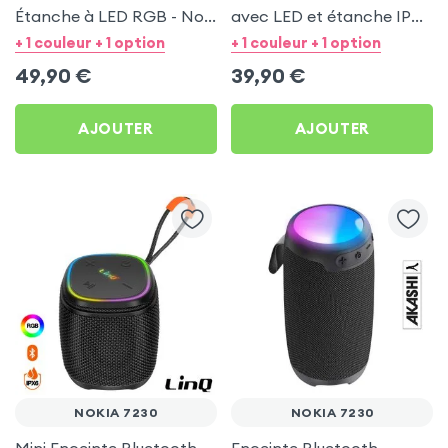
Étanche à LED RGB - Noir
avec LED et étanche IPX6
pour Nokia 7230
- LinQ Bleu pour Nokia
+ 1 couleur + 1 option
+ 1 couleur + 1 option
7230
49,90
€
39,90
€
AJOUTER
AJOUTER
NOKIA 7230
NOKIA 7230