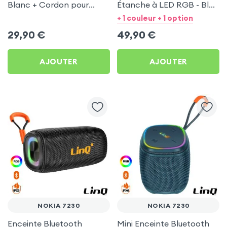
Blanc + Cordon pour
Étanche à LED RGB - Bleu
Nokia 7230
pour Nokia 7230
+ 1 couleur + 1 option
29,90
€
49,90
€
AJOUTER
AJOUTER
NOKIA 7230
NOKIA 7230
Enceinte Bluetooth
Mini Enceinte Bluetooth