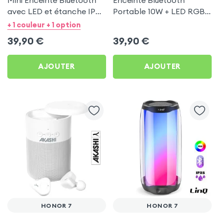
Mini Enceinte Bluetooth
Enceinte Bluetooth
avec LED et étanche IPX6
Portable 10W + LED RGB -
- LinQ Noir pour Honor 7
Akashi pour Honor 7
+ 1 couleur + 1 option
39,90
€
39,90
€
AJOUTER
AJOUTER
HONOR 7
HONOR 7