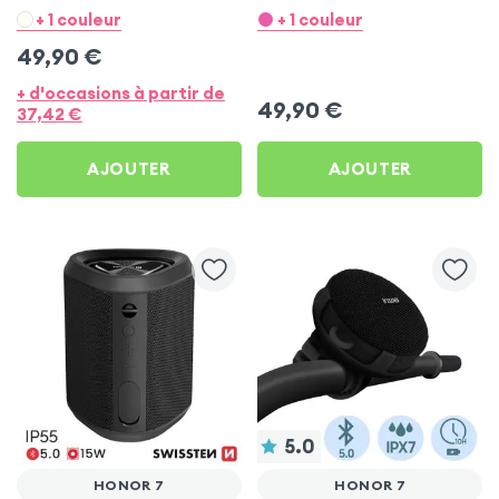
Micros - Rose pour Honor
Micros - Blanc pour
+ 1 couleur
+ 1 couleur
7
Honor 7
49,90
€
+ d'occasions à partir de
49,90
€
37,42
€
AJOUTER
AJOUTER
5.0
HONOR 7
HONOR 7