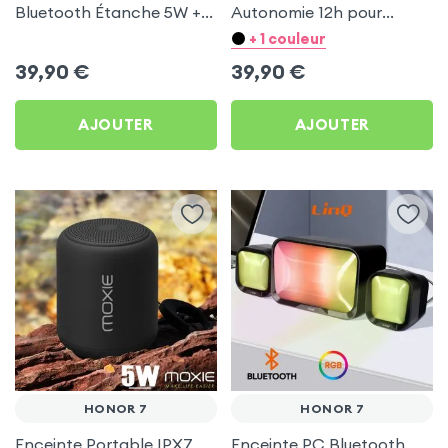
Bluetooth Étanche 5W +
Autonomie 12h pour
LED RGB - LinQ pour
Honor 7
+ 1 couleur
Honor 7
39,90
€
39,90
€
AJOUTER
AJOUTER
HONOR 7
HONOR 7
Enceinte Portable IPX7
Enceinte PC Bluetooth