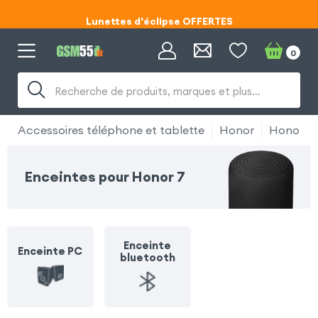
Lunettes d'éclipse OFFERTES
Code ECLIPSE55
0
Lunettes d'éclipse OFFERTES
Recherche de produits, marques et plus…
Code ECLIPSE55
Accessoires téléphone et tablette
Honor
Honor 7
Enceintes pour Honor 7
Enceinte
Enceinte PC
bluetooth