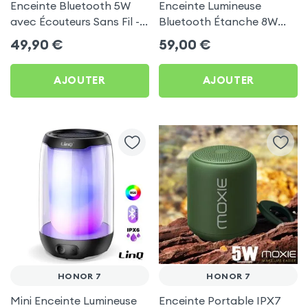
Enceinte Bluetooth 5W
Enceinte Lumineuse
avec Écouteurs Sans Fil -
Bluetooth Étanche 8W
Akashi pour Honor 7
avec LED RGB - LinQ pour
49,90
€
59,00
€
Honor 7
AJOUTER
AJOUTER
HONOR 7
HONOR 7
Mini Enceinte Lumineuse
Enceinte Portable IPX7