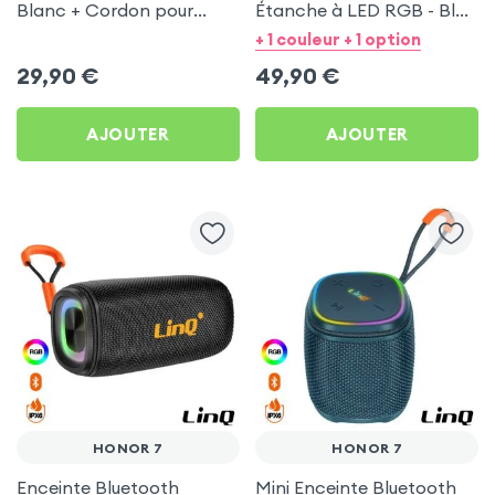
Blanc + Cordon pour
Étanche à LED RGB - Bleu
Honor 7
pour Honor 7
+ 1 couleur + 1 option
29,90
€
49,90
€
AJOUTER
AJOUTER
HONOR 7
HONOR 7
Enceinte Bluetooth
Mini Enceinte Bluetooth