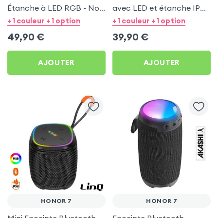
Étanche à LED RGB - Noir
avec LED et étanche IPX6
pour Honor 7
- LinQ Bleu pour Honor 7
+ 1 couleur + 1 option
+ 1 couleur + 1 option
49,90
€
39,90
€
AJOUTER
AJOUTER
HONOR 7
HONOR 7