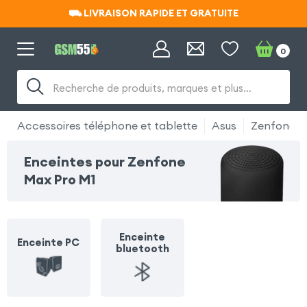
⛟ LIVRAISON RAPIDE ET GRATUITE
⛟ LIVRAISON RAPIDE ET GRATUITE
0
Recherche de produits, marques et plus…
Accessoires téléphone et tablette
Asus
Zenfone M
Enceintes pour Zenfone
Max Pro M1
Enceinte
Enceinte PC
bluetooth