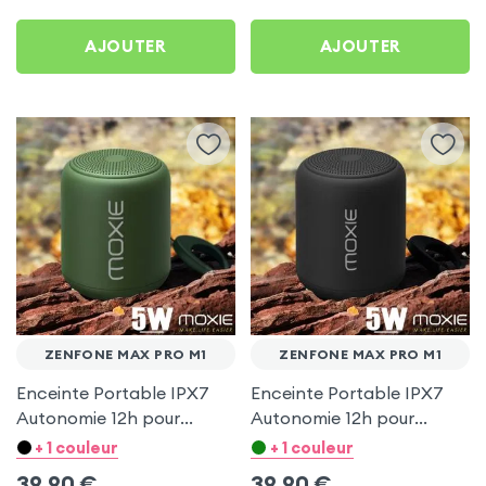
Zenfone Max Pro M1
Zenfone Max Pro M1
AJOUTER
AJOUTER
ZENFONE MAX PRO M1
ZENFONE MAX PRO M1
Enceinte Portable IPX7
Enceinte Portable IPX7
Autonomie 12h pour
Autonomie 12h pour
Zenfone Max Pro M1
Zenfone Max Pro M1
+ 1 couleur
+ 1 couleur
39,90
€
39,90
€