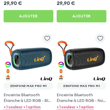
Zenfone Max Pro M1
Zenfone Max Pro M1
29,90
€
29,90
€
AJOUTER
AJOUTER
ZENFONE MAX PRO M1
ZENFONE MAX PRO M1
Enceinte Bluetooth
Enceinte Bluetooth
Étanche à LED RGB - Bleu
Étanche à LED RGB - Noir
pour Zenfone Max Pro M1
pour Zenfone Max Pro M1
+ 1 couleur + 1 option
+ 1 couleur + 1 option