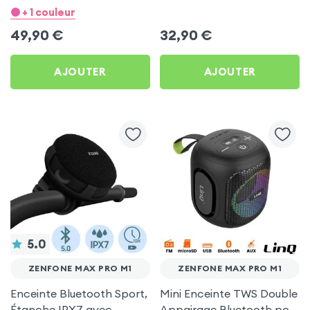
Micros - Blanc pour
Zenfone Max Pro M1
+ 1 couleur
Zenfone Max Pro M1
49,90
€
32,90
€
AJOUTER
AJOUTER
5.0
ZENFONE MAX PRO M1
ZENFONE MAX PRO M1
Enceinte Bluetooth Sport,
Mini Enceinte TWS Double
Étanche IPX7 avec
Appairage Bluetooth pour