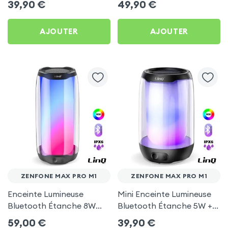
39,90
€
49,90
€
Pro M1
Pro M1
AJOUTER
AJOUTER
ZENFONE MAX PRO M1
ZENFONE MAX PRO M1
Enceinte Lumineuse
Mini Enceinte Lumineuse
Bluetooth Étanche 8W
Bluetooth Étanche 5W +
avec LED RGB - LinQ pour
LED RGB - LinQ pour
59,00
€
39,90
€