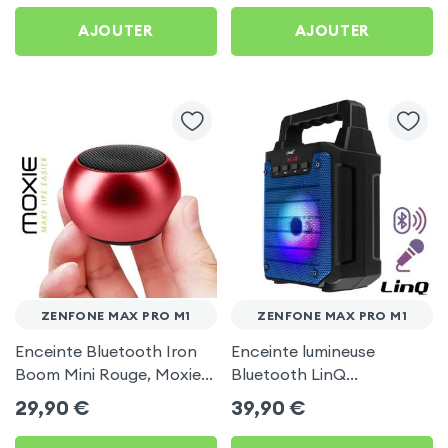
AJOUTER
AJOUTER
ZENFONE MAX PRO M1
ZENFONE MAX PRO M1
Enceinte Bluetooth Iron
Enceinte lumineuse
Boom Mini Rouge, Moxie
Bluetooth LinQ
pour Zenfone Max Pro M1
compatible Micro, Bleu
29,90
€
39,90
€
pour Zenfone Max Pro M1