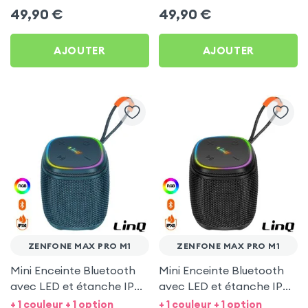
49,90
€
49,90
€
AJOUTER
AJOUTER
ZENFONE MAX PRO M1
ZENFONE MAX PRO M1
Mini Enceinte Bluetooth
Mini Enceinte Bluetooth
avec LED et étanche IPX6
avec LED et étanche IPX6
- LinQ Bleu pour Zenfone
- LinQ Noir pour Zenfone
+ 1 couleur + 1 option
+ 1 couleur + 1 option