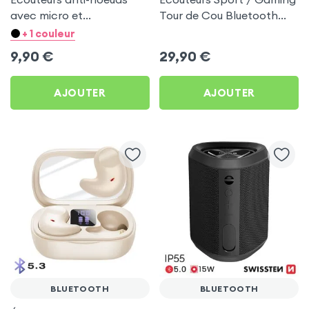
avec micro et
Tour de Cou Bluetooth
télécommande - prise
Autonomie 160h Acefast
+ 1 couleur
jack 3.5 – Blanc
Noir
9,90
€
29,90
€
AJOUTER
AJOUTER
BLUETOOTH
BLUETOOTH