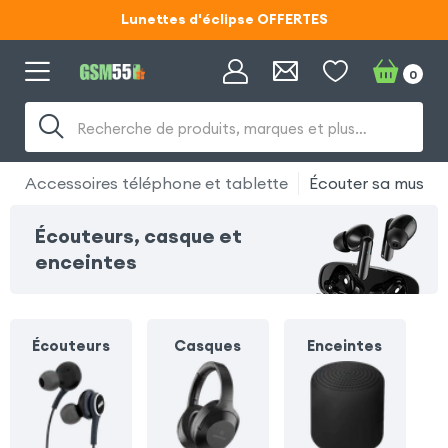
Code ECLIPSE55
Lunettes d'éclipse OFFERTES
0
Code ECLIPSE55
Recherche de produits, marques et plus…
Accessoires téléphone et tablette
Écouter sa musiqu
Écouteurs, casque et
enceintes
Écouteurs
Casques
Enceintes