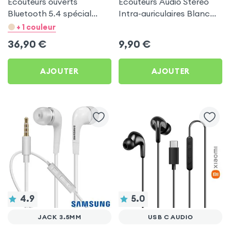
Ecouteurs ouverts
Écouteurs Audio Stéréo
Bluetooth 5.4 spécial
Intra-auriculaires Blanc
Sport et Running -
by Forever
+ 1 couleur
Swissten Run Noir
36,90
€
9,90
€
AJOUTER
AJOUTER
4.9
5.0
JACK 3.5MM
USB C AUDIO