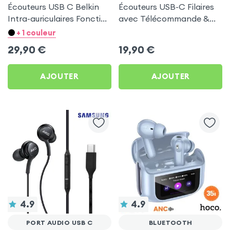
Écouteurs USB C Belkin
Écouteurs USB-C Filaires
Intra-auriculaires Fonction
avec Télécommande &
Kit Mains Libres - Blanc
Micro Kit Mains Libres -
+ 1 couleur
Noir
29,90
€
19,90
€
AJOUTER
AJOUTER
4.9
4.9
PORT AUDIO USB C
BLUETOOTH