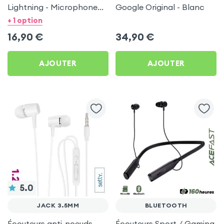
Lightning - Microphone
Google Original - Blanc
Intégré Noir
+ 1 option
16,90
€
34,90
€
AJOUTER
AJOUTER
5.0
JACK 3.5MM
BLUETOOTH
Écouteurs anti-noeuds
Écouteurs Sport / Gaming