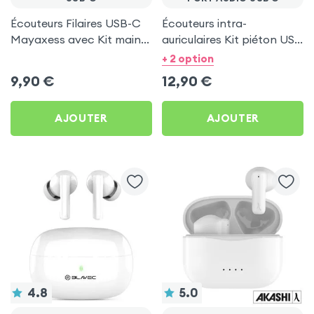
Écouteurs Filaires USB-C
Écouteurs intra-
Mayaxess avec Kit main
auriculaires Kit piéton USB
libre - Blanc
Type C - Blanc
+ 2 option
9,90
€
12,90
€
AJOUTER
AJOUTER
4.8
5.0