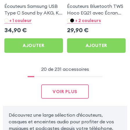
Écouteurs Samsung USB
Écouteurs Bluetooth TWS
Type C Sound by AKG, Kit
Hoco EQ21 avec Écran
Mains Libres - Noir
Tactile et Réduction
+ 1 couleur
+ 2 couleurs
Active du Bruit - Hoco -
34,90
€
29,90
€
Bleu
AJOUTER
AJOUTER
20 de 231 accessoires
VOIR PLUS
Découvrez une large sélection d'écouteurs,
casques et enceintes audio pour profiter de vos
musiques et podcastes depuis votre téléphone,