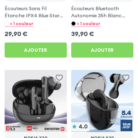
Écouteurs Sans Fil
Écouteurs Bluetooth
Étanche IPX4 Blue Star
Autonomie 35h Blanc
Noir pour Nokia X20
pour Nokia X20
+ 1 couleur
+ 1 couleur
29,90
€
39,90
€
AJOUTER
AJOUTER
4.0
NOKIA X20
NOKIA X20