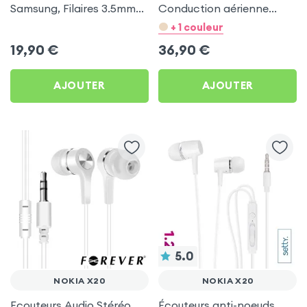
Samsung, Filaires 3.5mm
Conduction aérienne
Kit mains Libres (Service
Swissten Run Noir pour
+ 1 couleur
Pack) - Noir pour Nokia
Nokia X20
19,90
€
36,90
€
X20
AJOUTER
AJOUTER
5.0
NOKIA X20
NOKIA X20
Ecouteurs Audio Stéréo
Écouteurs anti-noeuds