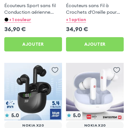
Écouteurs Sport sans fil
Écouteurs sans Fil à
Conduction aérienne
Crochets d'Oreille pour
Swissten Run Beige pour
Nokia X20
+ 1 couleur
+ 1 option
Nokia X20
36,90
€
34,90
€
AJOUTER
AJOUTER
5.0
5.0
NOKIA X20
NOKIA X20