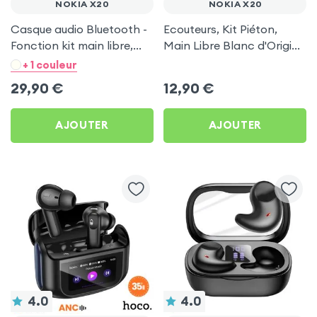
NOKIA X20
NOKIA X20
Casque audio Bluetooth -
Ecouteurs, Kit Piéton,
Fonction kit main libre,
Main Libre Blanc d'Origine
pliable - Noir pour Nokia
Samsung pour Nokia X20
+ 1 couleur
X20
29,90
€
12,90
€
AJOUTER
AJOUTER
4.0
4.0