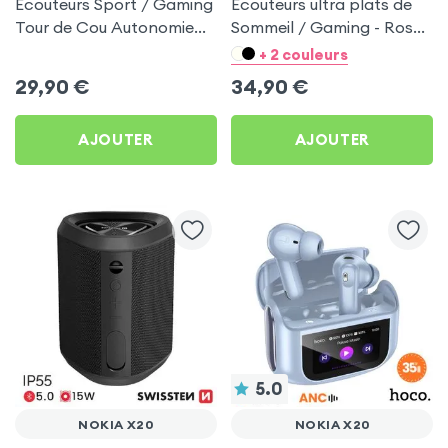
Écouteurs Sport / Gaming
Écouteurs ultra plats de
Tour de Cou Autonomie
Sommeil / Gaming - Rose
160h Acefast pour Nokia
pour Nokia X20
+ 2 couleurs
X20
29,90
€
34,90
€
AJOUTER
AJOUTER
5.0
NOKIA X20
NOKIA X20