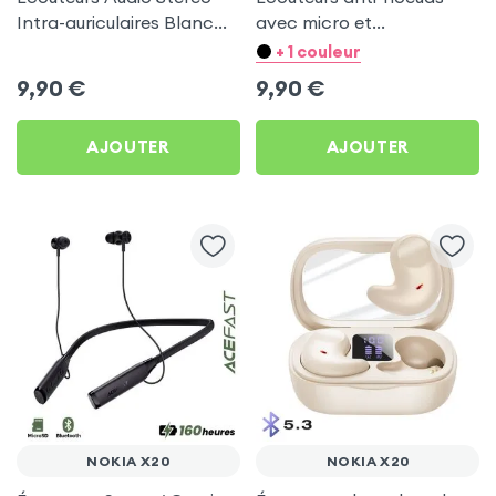
Intra-auriculaires Blanc
avec micro et
by Forever pour Nokia
télécommande - prise
+ 1 couleur
X20
jack 3.5 - Blanc pour
9,90
€
9,90
€
Nokia X20
AJOUTER
AJOUTER
NOKIA X20
NOKIA X20