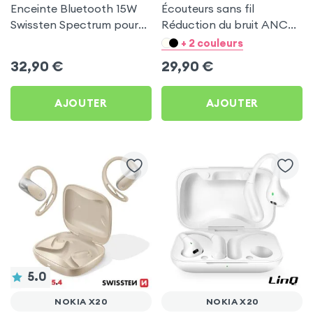
Enceinte Bluetooth 15W
Écouteurs sans fil
Swissten Spectrum pour
Réduction du bruit ANC
Nokia X20
ENC - Hoco Bleu pour
+ 2 couleurs
Nokia X20
32,90
€
29,90
€
AJOUTER
AJOUTER
5.0
NOKIA X20
NOKIA X20