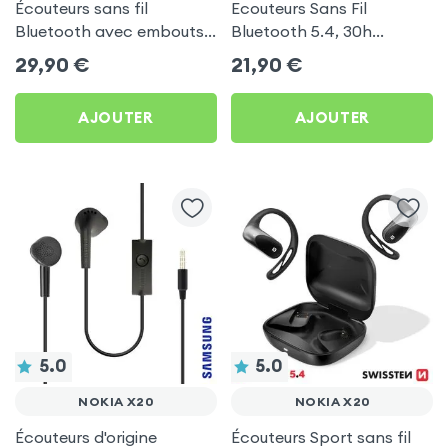
Écouteurs sans fil
Ecouteurs Sans Fil
Bluetooth avec embouts
Bluetooth 5.4, 30h
intra-auriculaires - Blanc
d'autonomie, Son Stéréo,
29,90
€
21,90
€
pour Nokia X20
Akashi - Blanc pour Nokia
X20
AJOUTER
AJOUTER
5.0
5.0
NOKIA X20
NOKIA X20
Écouteurs d'origine
Écouteurs Sport sans fil