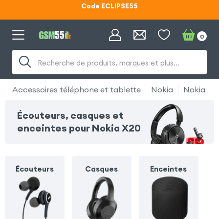
Lunettes d'éclipse OFFERTES
Code ECLIPSE55
0
Recherche de produits, marques et plus…
Accessoires téléphone et tablette
Nokia
Nokia X2
Écouteurs, casques et
enceintes pour Nokia X20
Écouteurs
Casques
Enceintes