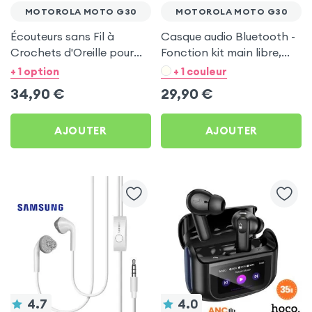
MOTOROLA MOTO G30
MOTOROLA MOTO G30
Écouteurs sans Fil à
Casque audio Bluetooth -
Crochets d'Oreille pour
Fonction kit main libre,
Motorola Moto G30
pliable - Noir pour
+ 1 option
+ 1 couleur
Motorola Moto G30
34,90
€
29,90
€
AJOUTER
AJOUTER
4.7
4.0