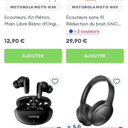
MOTOROLA MOTO G30
MOTOROLA MOTO G30
Ecouteurs, Kit Piéton,
Écouteurs sans fil
Main Libre Blanc d'Origine
Réduction du bruit ANC
Samsung pour Motorola
ENC - Hoco Noir pour
+ 2 couleurs
Moto G30
Motorola Moto G30
12,90
€
29,90
€
AJOUTER
AJOUTER
5.0