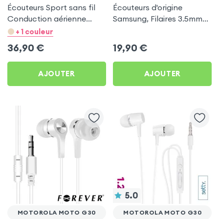
Écouteurs Sport sans fil
Écouteurs d'origine
Conduction aérienne
Samsung, Filaires 3.5mm
Swissten Run Noir pour
Kit mains Libres (Service
+ 1 couleur
Motorola Moto G30
Pack) - Noir pour
36,90
€
19,90
€
Motorola Moto G30
AJOUTER
AJOUTER
5.0
MOTOROLA MOTO G30
MOTOROLA MOTO G30