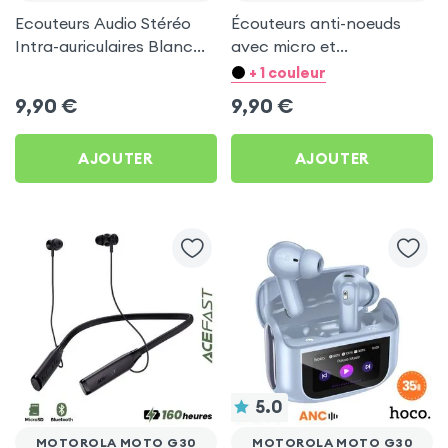
Ecouteurs Audio Stéréo
Écouteurs anti-noeuds
Intra-auriculaires Blanc
avec micro et
by Forever pour Motorola
télécommande - prise
+ 1 couleur
Moto G30
jack 3.5 - Blanc pour
9,90
€
9,90
€
Motorola Moto G30
AJOUTER
AJOUTER
5.0
MOTOROLA MOTO G30
MOTOROLA MOTO G30