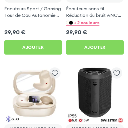
Écouteurs Sport / Gaming
Écouteurs sans fil
Tour de Cou Autonomie
Réduction du bruit ANC
160h Acefast pour
ENC - Hoco Bleu pour
+ 2 couleurs
Motorola Moto G30
Motorola Moto G30
29,90
€
29,90
€
AJOUTER
AJOUTER