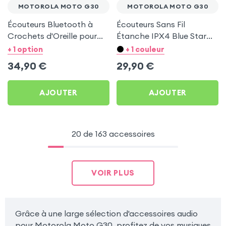
MOTOROLA MOTO G30
MOTOROLA MOTO G30
Écouteurs Bluetooth à
Écouteurs Sans Fil
Crochets d'Oreille pour
Étanche IPX4 Blue Star
Motorola Moto G30
Blanc pour Motorola
+ 1 option
+ 1 couleur
Moto G30
34,90
€
29,90
€
AJOUTER
AJOUTER
20 de 163 accessoires
VOIR PLUS
Grâce à une large sélection d'accessoires audio
pour Motorola Moto G30, profitez de vos musiques