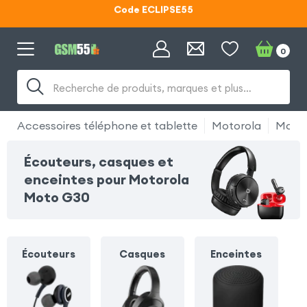
Lunettes d'éclipse OFFERTES
0
Code ECLIPSE55
Recherche de produits, marques et plus…
Accessoires téléphone et tablette
Motorola
Motor
Écouteurs, casques et
enceintes pour Motorola
Moto G30
Écouteurs
Casques
Enceintes