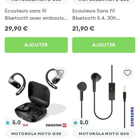
Écouteurs sans fil
Ecouteurs Sans Fil
Bluetooth avec embouts
Bluetooth 5.4, 30h
intra-auriculaires - Blanc
d'autonomie, Son Stéréo,
29,90
€
21,90
€
pour Motorola Moto G30
Akashi - Blanc pour
Motorola Moto G30
AJOUTER
AJOUTER
5.0
5.0
MOTOROLA MOTO G30
MOTOROLA MOTO G30