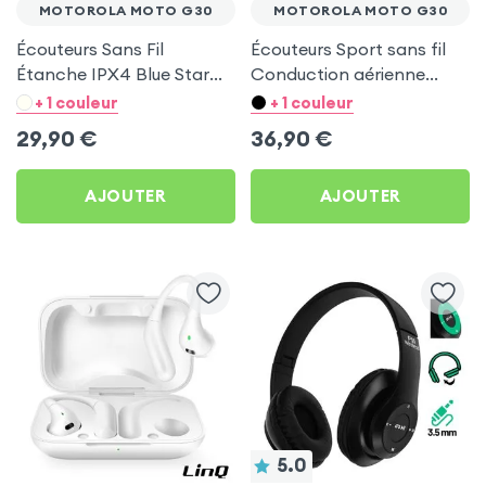
MOTOROLA MOTO G30
MOTOROLA MOTO G30
Écouteurs Sans Fil
Écouteurs Sport sans fil
Étanche IPX4 Blue Star
Conduction aérienne
Noir pour Motorola Moto
Swissten Run Beige pour
+ 1 couleur
+ 1 couleur
G30
Motorola Moto G30
29,90
€
36,90
€
AJOUTER
AJOUTER
5.0