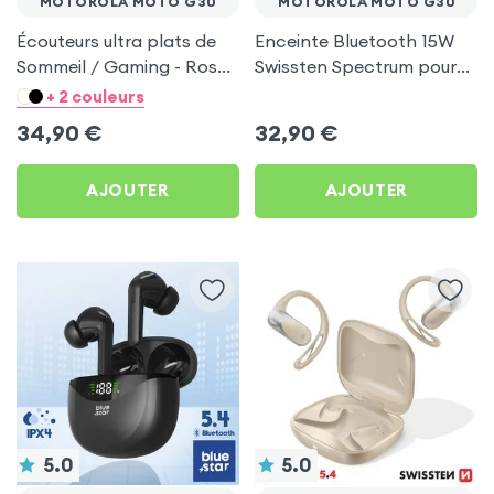
MOTOROLA MOTO G30
MOTOROLA MOTO G30
Écouteurs ultra plats de
Enceinte Bluetooth 15W
Sommeil / Gaming - Rose
Swissten Spectrum pour
pour Motorola Moto G30
Motorola Moto G30
+ 2 couleurs
34,90
€
32,90
€
AJOUTER
AJOUTER
5.0
5.0