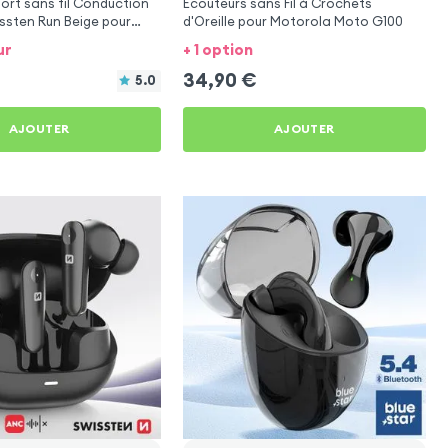
ort sans fil Conduction
Écouteurs sans Fil à Crochets
ssten Run Beige pour
d'Oreille pour Motorola Moto G100
to G100
ur
+ 1 option
34,90
€
5.0
AJOUTER
AJOUTER