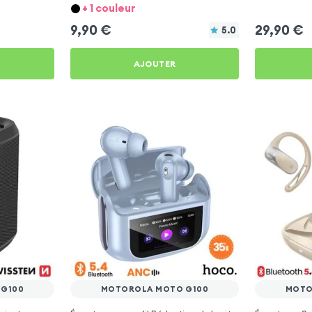
pour Motorola Moto G100
Motorola Mo
+ 1 couleur
9,90
€
29,90
€
5.0
AJOUTER
G100
MOTOROLA MOTO G100
MOTO