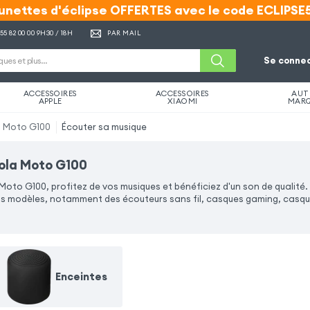
unettes d'éclipse OFFERTES avec le code ECLIPSE
unettes d'éclipse OFFERTES avec le code ECLIPSE
 55 82 00 00
9H30 / 18H
PAR MAIL
Se connec
ACCESSOIRES
ACCESSOIRES
AUT
APPLE
XIAOMI
MAR
 Moto G100
Écouter sa musique
ola Moto G100
oto G100, profitez de vos musiques et bénéficiez d'un son de qualité.
ts modèles, notamment des écouteurs sans fil, casques gaming, casques
Enceintes