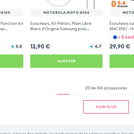
G100
MOTOROLA MOTO G100
MOTO
Fonction kit
Ecouteurs, Kit Piéton, Main Libre
Écouteurs san
our
Blanc d'Origine Samsung pour
ANC ENC - H
Motorola Moto G100
Moto G100
+ 2 cou
12,90
€
29,90
€
5.0
4.7
AJOUTER
20 de 158 accessoires
VOIR PLUS