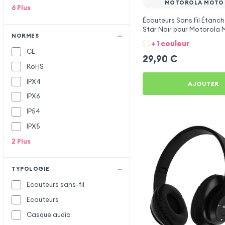
MOTOROLA MOTO 
6
Plus
Écouteurs Sans Fil Étanch
Star Noir pour Motorola
NORMES
+ 1 couleur
CE
29,90
€
RoHS
IPX4
AJOUTER
IPX6
IP54
IPX5
2
Plus
TYPOLOGIE
Ecouteurs sans-fil
Ecouteurs
Casque audio