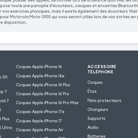
usique, passer des appels, se motiver lors de la séance sportive, les 
ose toute une panoplie d'écouteurs, casques et enceintes Bluetooth 
our vos exercices physiques, mais il existe également des écouteurs fi
pour Motorola Moto G100 qui vous seront utiles lors de vos sorties e
e disposition.
Coques Apple iPhone 16
ACCESSOIRE
TÉLÉPHONE
Coques Apple iPhone 16e
 S11
Coques
Coques Apple iPhone 16 Plus
Étuis
ip 7
Coques Apple iPhone 16 Pro
Films protecteurs
old 7
Coques Apple iPhone 16 Pro Max
Chargeurs
6
Coques Apple iPhone 17e
Supports
 Plus
Coques Apple iPhone 17
Audio
 Ultra
Coques Apple iPhone Air
Batteries
5