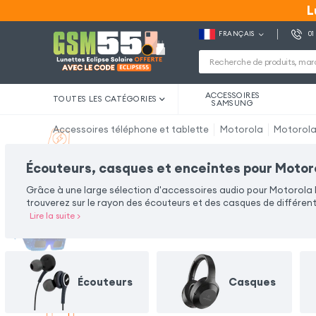
L
L
FRANÇAIS
01
ACCESSOIRES
TOUTES LES CATÉGORIES
SAMSUNG
Accessoires téléphone et tablette
Motorola
Motorola
Écouteurs, casques et enceintes pour Motor
Grâce à une large sélection d'accessoires audio pour Motorola M
trouverez sur le rayon des écouteurs et des casques de différen
Lire la suite
>
Écouteurs
Casques