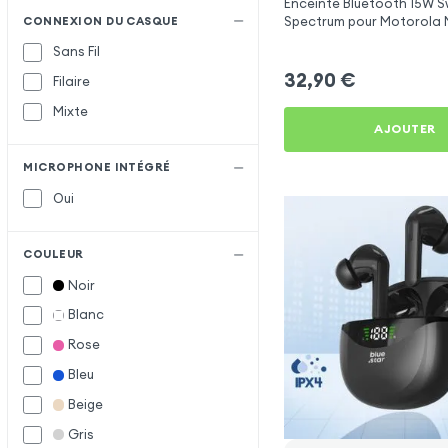
Enceinte Bluetooth 15W S
Oppo
O
Spectrum pour Motorola
CONNEXION DU CASQUE
Remax
R
Sans Fil
32,90
€
Samsung
S
Filaire
Setty
Mixte
AJOUTER
Urbanista
U
MICROPHONE INTÉGRÉ
Oui
COULEUR
Noir
Blanc
Rose
Bleu
Beige
Gris