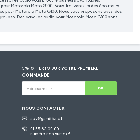
accessoires audio vous procure plusieurs avantages.
pour Motorola Moto G100. Vous trouverez ici des écouteurs
laires pour Motorola Moto G100. Nous vous proposons aussi des
n groupes. Des casques audio pour Motorola Moto G100 sont
5% OFFERTS SUR VOTRE PREMIÈRE
COMMANDE
OK
Adresse mail
*
NOUS CONTACTER
sav@gsm55.net
01.55.82.00.00
numéro non surtaxé