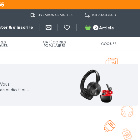
55
55
LIVRAISON GRATUITE
ECHANGE 30J
ter & s'inscrire
Article
0
RES
CATÉGORIES
COQUES
QUES
POPULAIRES
 Vous
 audio filai...