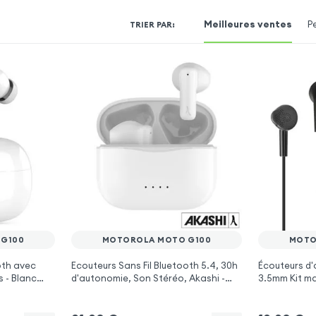
Meilleures ventes
P
TRIER PAR
:
G100
MOTOROLA MOTO G100
MOTO
oth avec
Ecouteurs Sans Fil Bluetooth 5.4, 30h
Écouteurs d'
s - Blanc
d'autonomie, Son Stéréo, Akashi -
3.5mm Kit ma
0
Blanc pour Motorola Moto G100
- Noir pour 