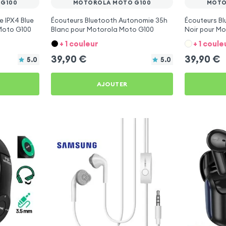
G100
MOTOROLA MOTO G100
MOTO
e IPX4 Blue
Écouteurs Bluetooth Autonomie 35h
Écouteurs B
 Moto G100
Blanc pour Motorola Moto G100
Noir pour M
+ 1 couleur
+ 1 coule
39,90
€
39,90
€
5.0
5.0
AJOUTER