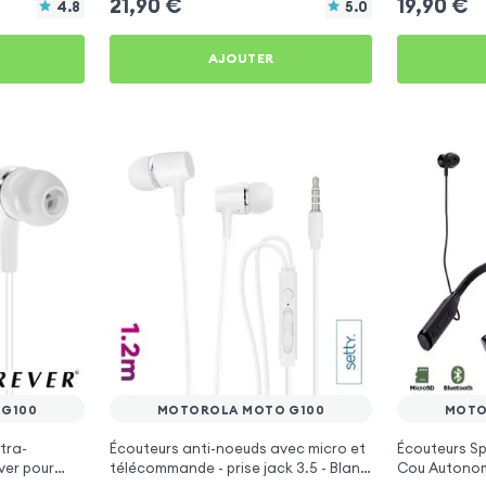
21,90
€
19,90
€
4.8
5.0
AJOUTER
G100
MOTOROLA MOTO G100
MOTO
tra-
Écouteurs anti-noeuds avec micro et
Écouteurs Sp
ver pour
télécommande - prise jack 3.5 - Blanc
Cou Autonom