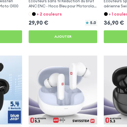
wissten
Écouteurs sans fil Réduction du bruit
Écouteurs Sp
 Moto G100
ANC ENC - Hoco Bleu pour Motorola
aérienne Swi
Moto G100
Motorola Mo
+ 2 couleurs
+ 1 coule
29,90
€
36,90
€
5.0
AJOUTER