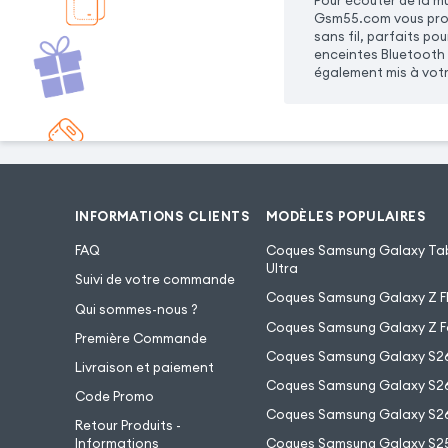
Pour écouter de la m
Gsm55.com vous prop
sans fil, parfaits p
enceintes Bluetooth 
également mis à votr
INFORMATIONS CLIENTS
MODÈLES POPULAIRES
FAQ
Coques Samsung Galaxy Tab
Ultra
Suivi de votre commande
Coques Samsung Galaxy Z Fl
Qui sommes-nous ?
Coques Samsung Galaxy Z F
Première Commande
Coques Samsung Galaxy S2
Livraison et paiement
Coques Samsung Galaxy S26
Code Promo
Coques Samsung Galaxy S26
Retour Produits -
Informations
Coques Samsung Galaxy S2