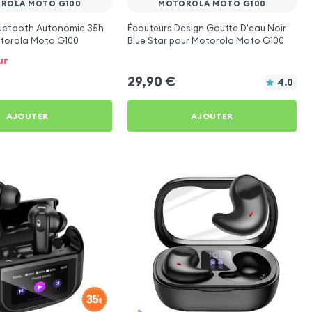
ROLA MOTO G100
MOTOROLA MOTO G100
luetooth Autonomie 35h
Écouteurs Design Goutte D'eau Noir
otorola Moto G100
Blue Star pour Motorola Moto G100
ur
29,90
€
4.0
AJOUTER
AJOUTER