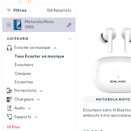
Filtres
158
Résultats
Motorola Moto
G100
CATÉGORIE
Écouter sa musique
Tous Écouter sa musique
Écouteurs
Casques
Enceintes
Protections
Chargeurs
MOTOROLA MOTO 
Audio
Écouteurs sans fil Blueto
embouts intra-auriculaire
Supports
pour Motorola Moto G10
10
Plus