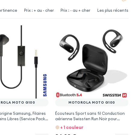
ertinence
Prix : + au - cher
Prix : - au + cher
Les plus récents
ROLA MOTO G100
MOTOROLA MOTO G100
origine Samsung, Filaires
Écouteurs Sport sans fil Conduction
ins Libres (Service Pack)
aérienne Swissten Run Noir pour
Motorola Moto G100
Motorola Moto G100
+ 1 couleur