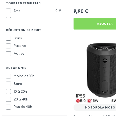
Motorola Moto G100
TOUS LES RÉSULTATS
9,90
€
3mk
0-9
Acefast
A
AJOUTER
Awei
RÉDUCTION DE BRUIT
Belkin
B
Sans
Bigben
Passive
Defunc
D
Active
Doro
Force Play
F
AUTONOMIE
Moins de 10h
Forever
Sans
Hoco
H
10 à 20h
Inkax
I
20 à 40h
JBL
J
Plus de 40h
MOTOROLA MOTO 
Moxie
M