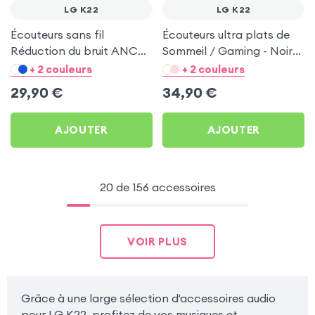
LG K22
LG K22
Écouteurs sans fil
Écouteurs ultra plats de
Réduction du bruit ANC
Sommeil / Gaming - Noir
ENC - Hoco Noir pour LG
pour LG K22
+ 2 couleurs
+ 2 couleurs
K22
29,90
€
34,90
€
AJOUTER
AJOUTER
20 de 156 accessoires
VOIR PLUS
Grâce à une large sélection d'accessoires audio
pour LG K22, profitez de vos musiques et