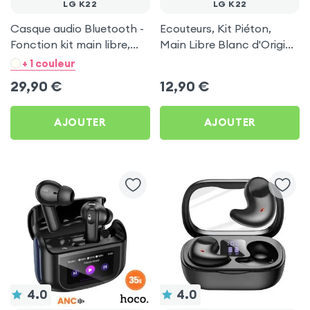
LG K22
LG K22
Casque audio Bluetooth -
Ecouteurs, Kit Piéton,
Fonction kit main libre,
Main Libre Blanc d'Origine
pliable - Noir pour LG K22
Samsung pour LG K22
+ 1 couleur
29,90
€
12,90
€
AJOUTER
AJOUTER
4.0
4.0