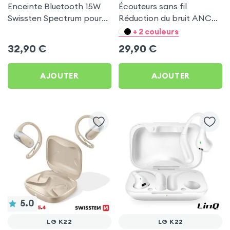
Enceinte Bluetooth 15W
Écouteurs sans fil
Swissten Spectrum pour
Réduction du bruit ANC
LG K22
ENC - Hoco Bleu pour LG
+ 2 couleurs
K22
32,90
€
29,90
€
AJOUTER
AJOUTER
5.0
LG K22
LG K22