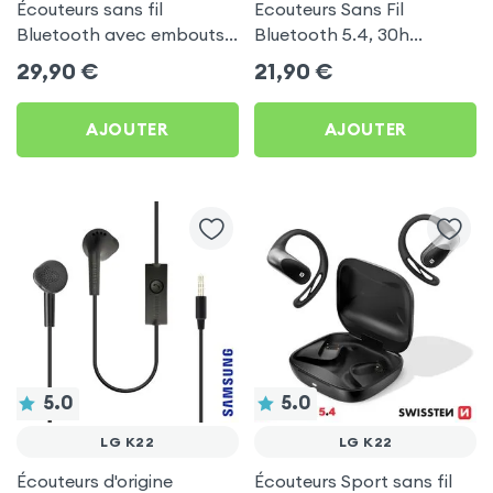
Écouteurs sans fil
Ecouteurs Sans Fil
Bluetooth avec embouts
Bluetooth 5.4, 30h
intra-auriculaires - Blanc
d'autonomie, Son Stéréo,
29,90
€
21,90
€
pour LG K22
Akashi - Blanc pour LG
K22
AJOUTER
AJOUTER
5.0
5.0
LG K22
LG K22
Écouteurs d'origine
Écouteurs Sport sans fil