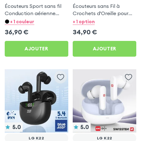
Écouteurs Sport sans fil
Écouteurs sans Fil à
Conduction aérienne
Crochets d'Oreille pour
Swissten Run Beige pour
LG K22
+ 1 couleur
+ 1 option
LG K22
36,90
€
34,90
€
AJOUTER
AJOUTER
5.0
5.0
LG K22
LG K22