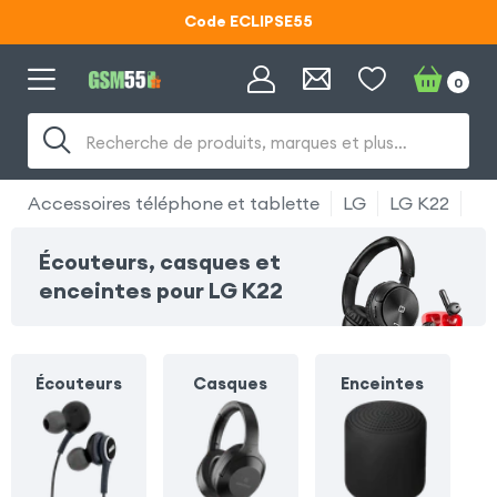
Code ECLIPSE55
Lunettes d'éclipse OFFERTES
0
Code ECLIPSE55
Recherche de produits, marques et plus…
Accessoires téléphone et tablette
LG
LG K22
Éc
Écouteurs, casques et
enceintes pour LG K22
Écouteurs
Casques
Enceintes