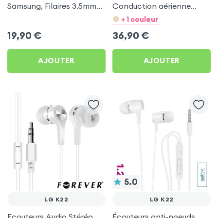
Samsung, Filaires 3.5mm
Conduction aérienne
Kit mains Libres (Service
Swissten Run Noir pour LG
+ 1 couleur
Pack) - Noir pour LG K22
K22
19,90
€
36,90
€
AJOUTER
AJOUTER
5.0
LG K22
LG K22
Ecouteurs Audio Stéréo
Écouteurs anti-noeuds