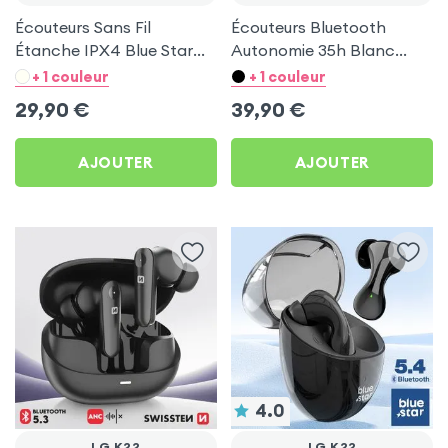
Écouteurs Sans Fil
Écouteurs Bluetooth
Étanche IPX4 Blue Star
Autonomie 35h Blanc
Noir pour LG K22
pour LG K22
+ 1 couleur
+ 1 couleur
29,90
€
39,90
€
AJOUTER
AJOUTER
4.0
LG K22
LG K22