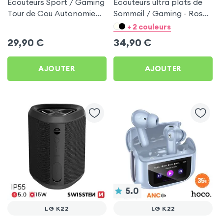
Écouteurs Sport / Gaming
Écouteurs ultra plats de
Tour de Cou Autonomie
Sommeil / Gaming - Rose
160h Acefast pour LG K22
pour LG K22
+ 2 couleurs
29,90
€
34,90
€
AJOUTER
AJOUTER
5.0
LG K22
LG K22