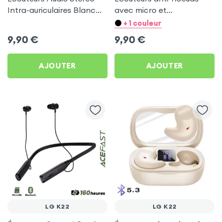
Intra-auriculaires Blanc
avec micro et
by Forever pour LG K22
télécommande - prise
+ 1 couleur
jack 3.5 - Blanc pour LG
9,90
€
9,90
€
K22
AJOUTER
AJOUTER
LG K22
LG K22