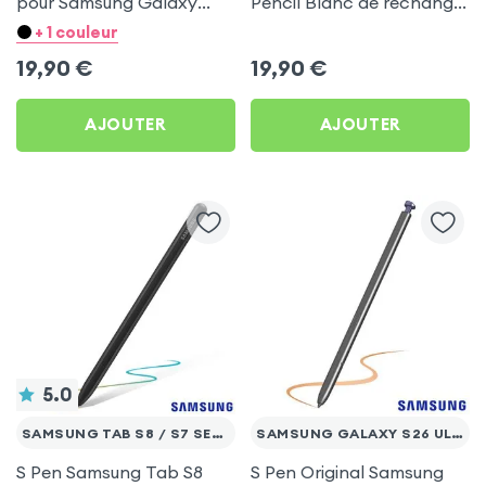
pour Samsung Galaxy
Pencil Blanc de rechange
Tab S9 et S10 (tous
Toutes Générations
+ 1 couleur
modèles)
19,90
€
19,90
€
AJOUTER
AJOUTER
5.0
SAMSUNG TAB S8 / S7 SERIES
SAMSUNG GALAXY S26 ULTRA
S Pen Samsung Tab S8
S Pen Original Samsung