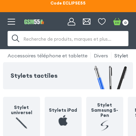
Lunettes d'éclipse OFFERTES
0
Code ECLIPSE55
Recherche de produits, marques et plus…
Accessoires téléphone et tablette
Divers
Stylets
Stylets tactiles
Stylet
Stylet
Stylets iPad
Samsung S-
universel
Pen
S