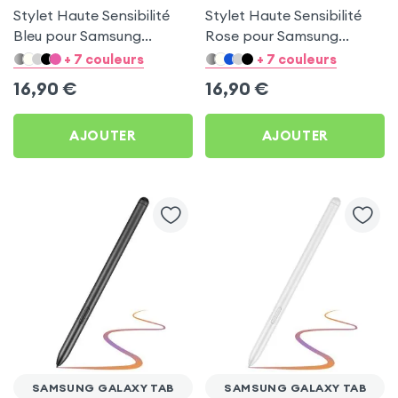
Stylet Haute Sensibilité
Stylet Haute Sensibilité
Bleu pour Samsung
Rose pour Samsung
Galaxy Tab S10 Ultra /
Galaxy Tab S10 Ultra /
+ 7 couleurs
+ 7 couleurs
S10 Plus / S9 / S8 / S7 et
S10 Plus / S9 / S8 / S7 et
16,90
€
16,90
€
S6 Lite
S6 Lite
AJOUTER
AJOUTER
SAMSUNG GALAXY TAB
SAMSUNG GALAXY TAB