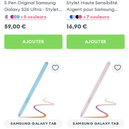
S Pen Original Samsung
Stylet Haute Sensibilité
Galaxy S26 Ultra - Stylet
Argent pour Samsung
officiel Noir by Samsung
Galaxy Tab S10 Ultra /
+ 5 couleurs
+ 7 couleurs
S10 Plus / S9 / S8 / S7 et
59,00
€
16,90
€
S6 Lite
AJOUTER
AJOUTER
SAMSUNG GALAXY TAB
SAMSUNG GALAXY TAB