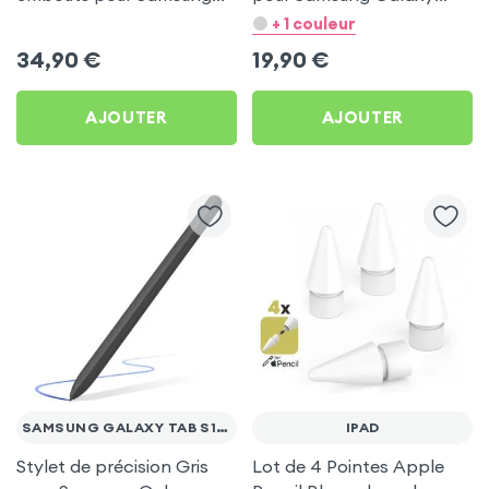
Galaxy Tab S11 / S11 Ultra
Tab S9 et S10 (tous
+ 1 couleur
- Blanc
modèles)
34,90
€
19,90
€
AJOUTER
AJOUTER
SAMSUNG GALAXY TAB S10 / S9
IPAD
Stylet de précision Gris
Lot de 4 Pointes Apple