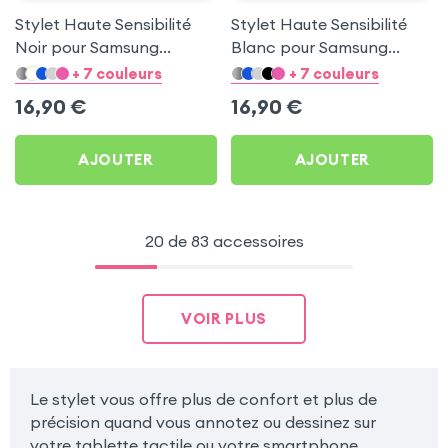
Stylet Haute Sensibilité
Stylet Haute Sensibilité
Noir pour Samsung
Blanc pour Samsung
Galaxy Tab S10 Ultra /
Galaxy Tab S10 Ultra /
+ 7 couleurs
+ 7 couleurs
S10 Plus / S9 / S8 / S7 et
S10 Plus / S9 / S8 / S7 et
16,90
€
16,90
€
S6 Lite
S6 Lite
AJOUTER
AJOUTER
20 de 83 accessoires
VOIR PLUS
Le stylet vous offre plus de confort et plus de
précision quand vous annotez ou dessinez sur
votre tablette tactile ou votre smartphone.