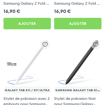
Samsung Galaxy Z Fold 4
Samsung Galaxy Z Fold 3 -
- Noir
Noir
16,90
€
16,90
€
AJOUTER
AJOUTER
GALAXY TAB S11 / S11 ULTRA
SAMSUNG GALAXY TAB S10 / S9
Stylet de précision avec 2
Stylet de précision Noir
embouts pour Samsung
pour Samsung Galaxy