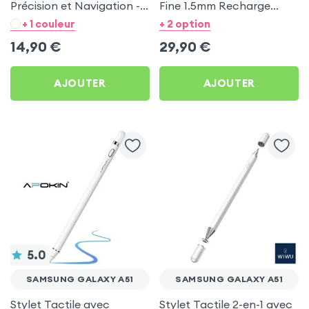
Précision et Navigation -
Fine 1.5mm Recharge
Hoco noir pour Samsung
Type-C - Apokin pour
+ 1 couleur
+ 2 option
Galaxy A51
Samsung Galaxy A51
14,90
€
29,90
€
AJOUTER
AJOUTER
5.0
SAMSUNG GALAXY A51
SAMSUNG GALAXY A51
Stylet Tactile avec
Stylet Tactile 2-en-1 avec