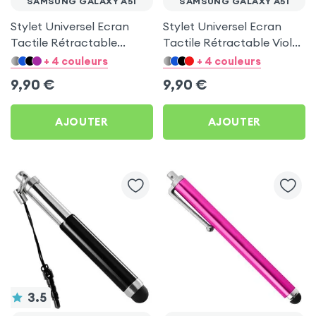
SAMSUNG GALAXY A51
SAMSUNG GALAXY A51
Stylet Universel Ecran
Stylet Universel Ecran
Tactile Rétractable
Tactile Rétractable Violet
Rouge Adaptable Jack
Adaptable Jack 3.5 mm
+ 4 couleurs
+ 4 couleurs
3.5 mm pour Samsung
pour Samsung Galaxy A51
9,90
€
9,90
€
Galaxy A51
AJOUTER
AJOUTER
3.5