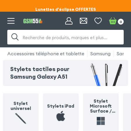
Lunettes d'éclipse OFFERTES
Code ECLIPSE55
0
Lunettes d'éclipse OFFERTES
Recherche de produits, marques et plus…
Code ECLIPSE55
Accessoires téléphone et tablette
Samsung
Samsu
Stylets tactiles pour
Samsung Galaxy A51
Stylet
Stylet
Stylets iPad
Microsoft
universel
Surface /
Surface Pro