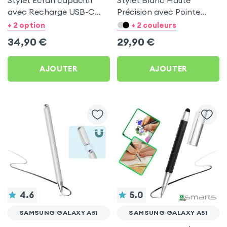
Stylet Ecran capacitif
Stylet Blanc Haute
avec Recharge USB-C
Précision avec Pointe
Apokin pour Samsung
Ultra-Fine pour Samsung
+ 2 option
+ 2 couleurs
Galaxy A51
Galaxy A51
34,90
€
29,90
€
AJOUTER
AJOUTER
4.6
5.0
SAMSUNG GALAXY A51
SAMSUNG GALAXY A51