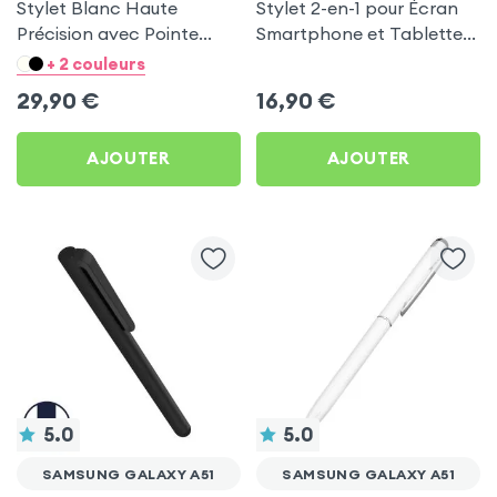
Stylet Blanc Haute
Stylet 2-en-1 pour Écran
Précision avec Pointe
Smartphone et Tablette,
Ultra-Fine pour Samsung
avec Stylo à Bille
+ 2 couleurs
Galaxy A51
Tendance et Pointe Ultra-
29,90
€
16,90
€
Fine - 4smarts
AJOUTER
AJOUTER
5.0
5.0
SAMSUNG GALAXY A51
SAMSUNG GALAXY A51