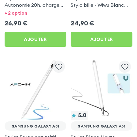
Autonomie 20h, charge
Stylo bille - Wiwu Blanc
micro-USB - Apokin Blanc
pour Samsung Galaxy A51
+ 2 option
pour Samsung Galaxy A51
26,90
€
24,90
€
AJOUTER
AJOUTER
5.0
SAMSUNG GALAXY A51
SAMSUNG GALAXY A51