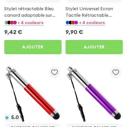
Stylet rétractable Bleu
Stylet Universel Ecran
canard adaptable sur
Tactile Rétractable
Jack 35 pour Samsung
Argenté Adaptable Jack
+ 4 couleurs
+ 4 couleurs
Galaxy A51
3.5 mm pour Samsung
9,42
€
9,90
€
Galaxy A51
AJOUTER
AJOUTER
5.0