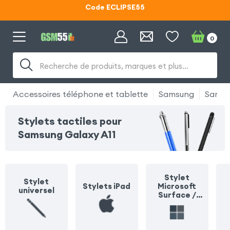
Code ECLIPSE55
Lunettes d'éclipse OFFERTES
0
Code ECLIPSE55
Recherche de produits, marques et plus…
Accessoires téléphone et tablette
Samsung
Samsu
Stylets tactiles pour
Samsung Galaxy A11
Stylet
Stylet
Stylets iPad
Microsoft
universel
Surface /
Surface Pro