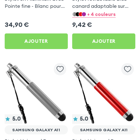
Pointe fine - Blanc pour
canard adaptable sur
Samsung Galaxy A11
Jack 35 pour Samsung
+ 4 couleurs
Galaxy A11
34,90
€
9,42
€
AJOUTER
AJOUTER
5.0
5.0
SAMSUNG GALAXY A11
SAMSUNG GALAXY A11