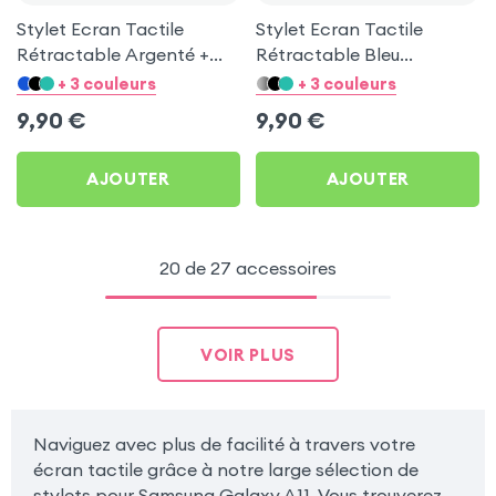
Stylet Ecran Tactile
Stylet Ecran Tactile
Rétractable Argenté +
Rétractable Bleu
Attache Jack 3.5 mm
Adaptable Jack 3.5 mm
+ 3 couleurs
+ 3 couleurs
pour Samsung Galaxy A11
pour Samsung Galaxy A11
9,90
€
9,90
€
AJOUTER
AJOUTER
20 de 27 accessoires
VOIR PLUS
Naviguez avec plus de facilité à travers votre
écran tactile grâce à notre large sélection de
stylets pour Samsung Galaxy A11. Vous trouverez