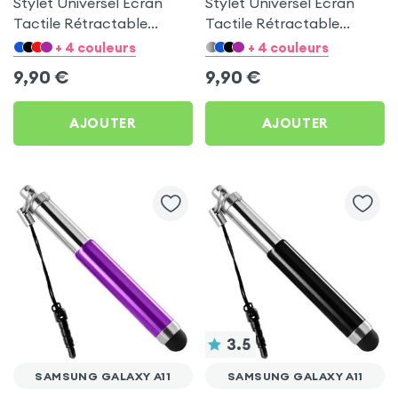
Stylet Universel Ecran
Stylet Universel Ecran
Tactile Rétractable
Tactile Rétractable
Argenté Adaptable Jack
Rouge Adaptable Jack
+ 4 couleurs
+ 4 couleurs
3.5 mm pour Samsung
3.5 mm pour Samsung
9,90
€
9,90
€
Galaxy A11
Galaxy A11
AJOUTER
AJOUTER
3.5
SAMSUNG GALAXY A11
SAMSUNG GALAXY A11