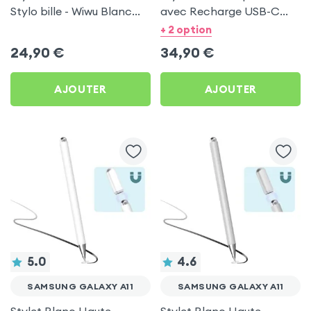
Stylo bille - Wiwu Blanc
avec Recharge USB-C
pour Samsung Galaxy A11
Apokin pour Samsung
+ 2 option
Galaxy A11
24,90
€
34,90
€
AJOUTER
AJOUTER
5.0
4.6
SAMSUNG GALAXY A11
SAMSUNG GALAXY A11