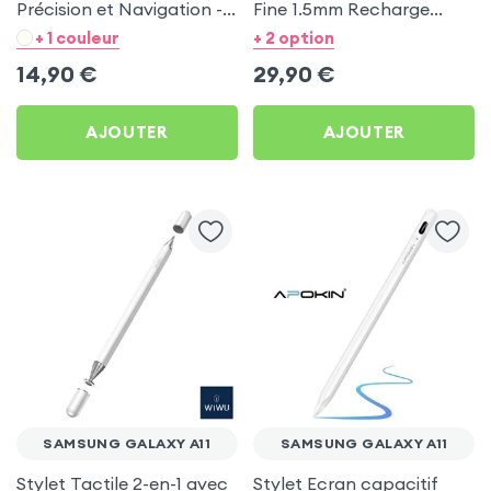
Précision et Navigation -
Fine 1.5mm Recharge
Hoco noir pour Samsung
Type-C - Apokin pour
+ 1 couleur
+ 2 option
Galaxy A11
Samsung Galaxy A11
14,90
€
29,90
€
AJOUTER
AJOUTER
SAMSUNG GALAXY A11
SAMSUNG GALAXY A11
Stylet Tactile 2-en-1 avec
Stylet Ecran capacitif