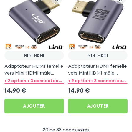
MINI HDMI
MINI HDMI
Adaptateur HDMI femelle
Adaptateur HDMI femelle
vers Mini HDMI mâle
vers Mini HDMI mâle
coudé à gauche 8K UHD -
coudé à droite 8K UHD -
+ 2 option + 3 connecteurs de sortie
+ 2 option + 3 connecteurs de sortie
LinQ
LinQ
14,90
€
14,90
€
AJOUTER
AJOUTER
20 de 83 accessoires