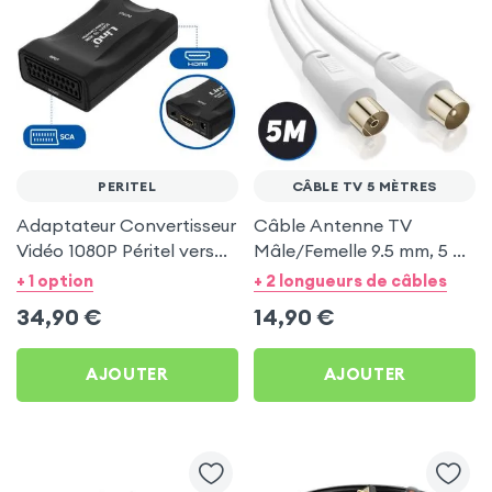
PERITEL
CÂBLE TV 5 MÈTRES
Adaptateur Convertisseur
Câble Antenne TV
Vidéo 1080P Péritel vers
Mâle/Femelle 9.5 mm, 5 m
HDMI, LinQ - Noir
by LinQ - Blanc
+ 1 option
+ 2 longueurs de câbles
34,90
€
14,90
€
AJOUTER
AJOUTER