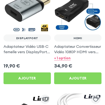
DISPLAYPORT
HDMI
Adaptateur Vidéo USB-C
Adaptateur Convertisseur
femelle vers DisplayPort
Vidéo 1080P HDMI vers
mâle - Gris
Péritel, LinQ - Noir
+ 1 option
19,90
€
34,90
€
AJOUTER
AJOUTER