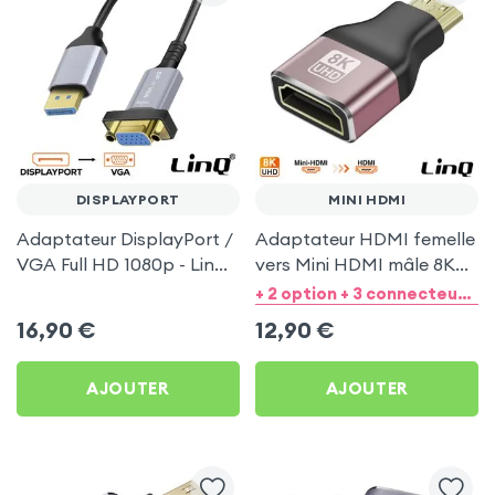
DISPLAYPORT
MINI HDMI
Adaptateur DisplayPort /
Adaptateur HDMI femelle
VGA Full HD 1080p - LinQ
vers Mini HDMI mâle 8K
Noir et Gris
UHD - LinQ
+ 2 option + 3 connecteurs de sortie
16,90
€
12,90
€
AJOUTER
AJOUTER