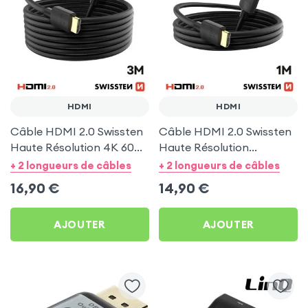
HDMI
HDMI
Câble HDMI 2.0 Swissten
Câble HDMI 2.0 Swissten
Haute Résolution 4K 60Hz
Haute Résolution
3m Noir
4K/60Hz 1m Noir
+ 2 longueurs de câbles
+ 2 longueurs de câbles
16,90
€
14,90
€
AJOUTER
AJOUTER