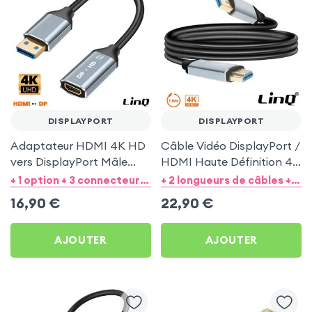
DISPLAYPORT
DISPLAYPORT
Adaptateur HDMI 4K HD
Câble Vidéo DisplayPort /
vers DisplayPort Mâle
HDMI Haute Définition 4K
avec Mini câble souple 4K
- LinQ Noir 1.8m
+ 1 option + 3 connecteurs de sortie
+ 2 longueurs de câbles + 2 option
HD - LinQ
16,90
€
22,90
€
AJOUTER
AJOUTER