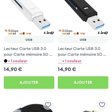
USB
USB
Lecteur Carte USB 3.0
Lecteur Carte USB 3.0
pour Carte mémoire SD et
pour Carte mémoire SD et
micro-SD - Transfert
micro-SD - Transfert
+ 1 couleur
+ 1 couleur
rapide 5Gbps - LinQ
rapide 5Gbps - LinQ Noir
14,90
€
14,90
€
Blanc
AJOUTER
AJOUTER