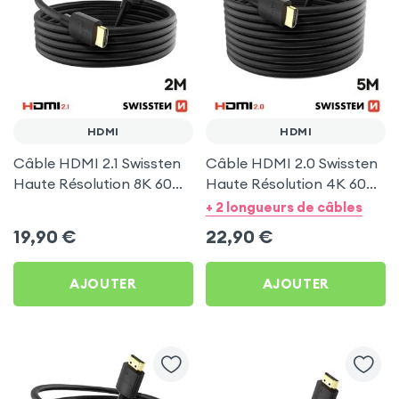
HDMI
HDMI
Câble HDMI 2.1 Swissten
Câble HDMI 2.0 Swissten
Haute Résolution 8K 60Hz
Haute Résolution 4K 60Hz
2m Noir
5m Noir
+ 2 longueurs de câbles
19,90
€
22,90
€
AJOUTER
AJOUTER