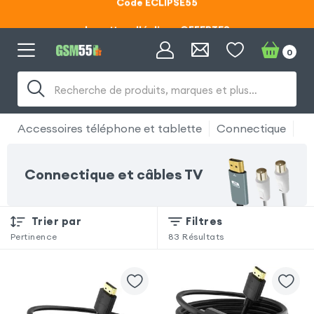
Lunettes d'éclipse OFFERTES
Code ECLIPSE55
0
Lunettes d'éclipse OFFERTES
Recherche de produits, marques et plus…
Code ECLIPSE55
Accessoires téléphone et tablette
Connectique
Co
Connectique et câbles TV
Trier par
Filtres
Pertinence
83
Résultats