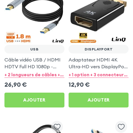
USB
DISPLAYPORT
Câble vidéo USB / HDMI
Adaptateur HDMI 4K
HDTV Full HD 1080p -
Ultra-HD vers DisplayPort
LinQ Noir 1.8m
mâle Ultra compact -
+ 2 longueurs de câbles + 2 option
+ 1 option + 3 connecteurs de sortie
LinQ
26,90
€
12,90
€
AJOUTER
AJOUTER