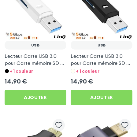
USB
USB
Lecteur Carte USB 3.0
Lecteur Carte USB 3.0
pour Carte mémoire SD et
pour Carte mémoire SD et
micro-SD - Transfert
micro-SD - Transfert
+ 1 couleur
+ 1 couleur
rapide 5Gbps - LinQ
rapide 5Gbps - LinQ Noir
14,90
€
14,90
€
Blanc
AJOUTER
AJOUTER