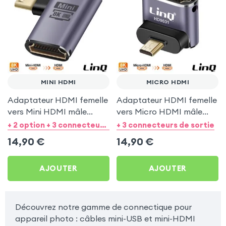
MINI HDMI
MICRO HDMI
Adaptateur HDMI femelle
Adaptateur HDMI femelle
vers Mini HDMI mâle
vers Micro HDMI mâle
coudé à droite 8K UHD -
coudé 90° 8K UHD - LinQ
+ 2 option + 3 connecteurs de sortie
+ 3 connecteurs de sortie
LinQ
14,90
€
14,90
€
AJOUTER
AJOUTER
Découvrez notre gamme de connectique pour
appareil photo : câbles mini-USB et mini-HDMI