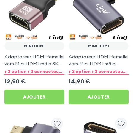
MINI HDMI
MINI HDMI
Adaptateur HDMI femelle
Adaptateur HDMI femelle
vers Mini HDMI mâle 8K
vers Mini HDMI mâle
UHD - LinQ
coudé à gauche 8K UHD -
+ 2 option + 3 connecteurs de sortie
+ 2 option + 3 connecteurs de sortie
LinQ
12,90
€
14,90
€
AJOUTER
AJOUTER