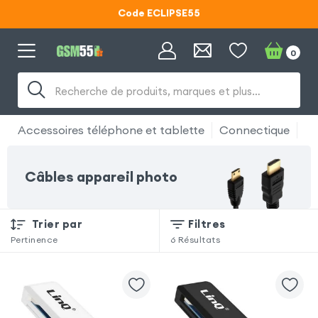
Code ECLIPSE55
Lunettes d'éclipse OFFERTES
0
Code ECLIPSE55
Recherche de produits, marques et plus…
Accessoires téléphone et tablette
Connectique
Co
Câbles appareil photo
Trier par
Filtres
Pertinence
6
Résultats