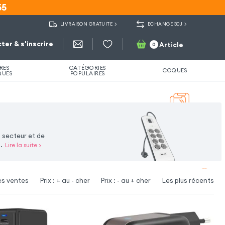
55
55
LIVRAISON GRATUITE
ECHANGE 30J
ter & s'inscrire
Article
0
RES
CATÉGORIES
COQUES
QUES
POPULAIRES
 secteur et de
.
Lire la suite
>
es ventes
Prix : + au - cher
Prix : - au + cher
Les plus récents