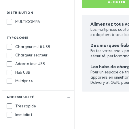
AJOUTER
DISTRIBUTION
MULTICOMPA
Alimentez tous vo
Les multiprises sect
s’adaptent à tous le
TYPOLOGIE
Des marques fiab
Chargeur multi USB
Faites votre choix p
Chargeur secteur
sécurité, performance
Adaptateur USB
Les hubs de char
Pour un espace de tr
Hub USB
appareils en simulta
Multiprise
Delivery et GaN, pour
ACCESSIBILITÉ
Très rapide
Immédiat