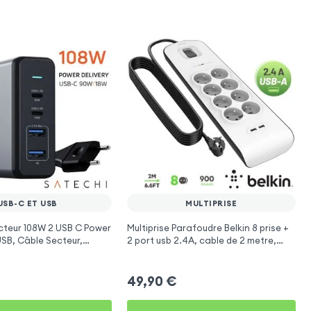
USB-C ET USB
MULTIPRISE
cteur 108W 2 USB C Power
Multiprise Parafoudre Belkin 8 prise +
USB, Câble Secteur,
2 port usb 2.4A, cable de 2 metre,
s
Bouton d'alimentation
49,90
€