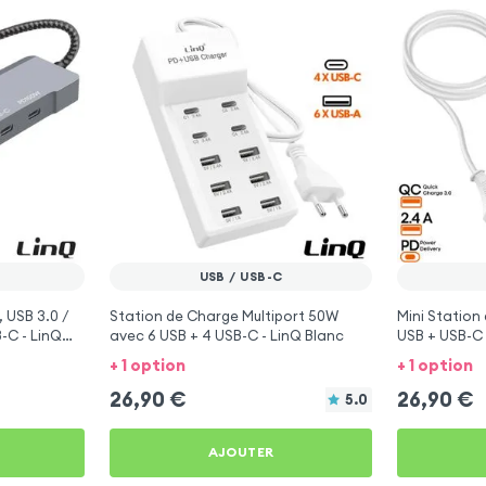
USB / USB-C
 USB 3.0 /
Station de Charge Multiport 50W
Mini Station
-C - LinQ
avec 6 USB + 4 USB-C - LinQ Blanc
USB + USB-C 
+ 1 option
+ 1 option
26,90
€
26,90
€
5.0
AJOUTER