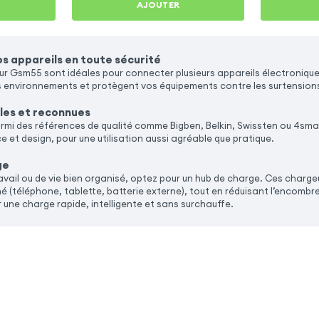
AJOUTER
s appareils en toute sécurité
eur Gsm55 sont idéales pour connecter plusieurs appareils électronique
s environnements et protègent vos équipements contre les surtension
les et reconnues
armi des références de qualité comme Bigben, Belkin, Swissten ou 4sma
 et design, pour une utilisation aussi agréable que pratique.
ge
avail ou de vie bien organisé, optez pour un hub de charge. Ces charge
né (téléphone, tablette, batterie externe), tout en réduisant l’encom
 une charge rapide, intelligente et sans surchauffe.