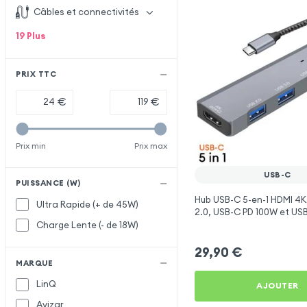
Câbles et connectivités
19
Plus
PRIX TTC
€
€
Prix min
Prix max
USB-C
PUISSANCE (W)
Hub USB-C 5-en-1 HDMI 4K,
Ultra Rapide (+ de 45W)
2.0, USB-C PD 100W et USB
Gris
Charge Lente (- de 18W)
29,90
€
MARQUE
LinQ
AJOUTER
Avizar