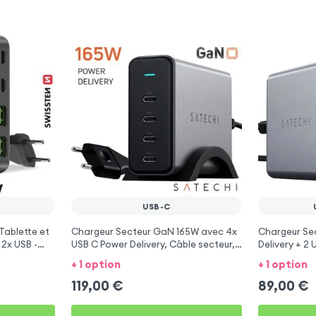
USB-C
Tablette et
Chargeur Secteur GaN 165W avec 4x
Chargeur Se
 2x USB -
USB C Power Delivery, Câble secteur,
Delivery + 2 
Satechi - Gris
Satechi - Gri
+ 1 option
+ 1 option
119,00
€
89,00
€