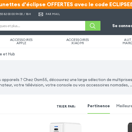
unettes d'éclipse OFFERTES avec le code ECLIPSE
unettes d'éclipse OFFERTES avec le code ECLIPSE
 55 82 00 00
9H30 / 18H
PAR MAIL
Se connec
ACCESSOIRES
ACCESSOIRES
AUT
APPLE
XIAOMI
MAR
se et Hub
s appareils ? Chez Gsm55, découvrez une large sélection de multiprises
inateur, votre télévision, votre console ou vos accessoires nomades, ..
Pertinence
Meilleur
TRIER PAR
: