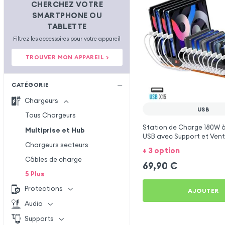
CHERCHEZ VOTRE
SMARTPHONE OU
TABLETTE
Filtrez les accessoires pour votre appareil
TROUVER MON APPAREIL >
CATÉGORIE
Chargeurs
USB
Tous Chargeurs
Station de Charge 180W à
Multiprise et Hub
USB avec Support et Venti
Chargeurs secteurs
Noir
+ 3 option
Câbles de charge
69,90
€
5
Plus
Protections
AJOUTER
Audio
Supports