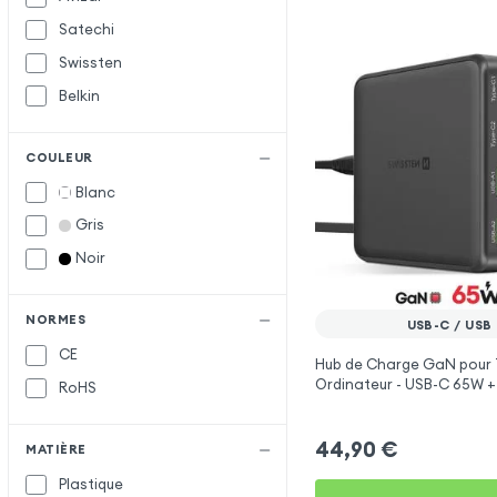
Satechi
Swissten
Belkin
COULEUR
Blanc
Gris
Noir
NORMES
USB-C / USB
CE
Hub de Charge GaN pour 
Ordinateur - USB-C 65W +
RoHS
Swissten
44,90
€
MATIÈRE
Plastique