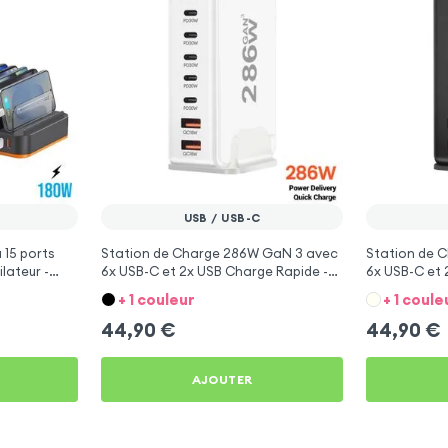
USB / USB-C
 15 ports
Station de Charge 286W GaN 3 avec
Station de 
lateur -
6x USB-C et 2x USB Charge Rapide -
6x USB-C et 
Blanc
Noir
+ 1 couleur
+ 1 coule
44,90
€
44,90
€
AJOUTER