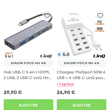
5.0
XIAOMI POCO M6 4G
XIAOMI POCO M6 4G
Hub USB-C 5-en-1 HDMI,
Chargeur Multiport 50W 6
2 USB, 2 USB-C LinQ Gris
USB + 4 USB-C LinQ pour
pour Xiaomi Poco M6 4G
Xiaomi Poco M6 4G
+ 1 option
29,90
€
26,90
€
AJOUTER
AJOUTER