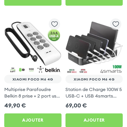
XIAOMI POCO M6 4G
XIAOMI POCO M6 4G
Multiprise Parafoudre
Station de Charge 100W 5
Belkin 8 prise + 2 port usb
USB-C + USB 4smarts
2.4A, cable de 2 metre,
pour Xiaomi Poco M6 4G
49,90
€
69,00
€
Bouton d'alimentation
AJOUTER
AJOUTER