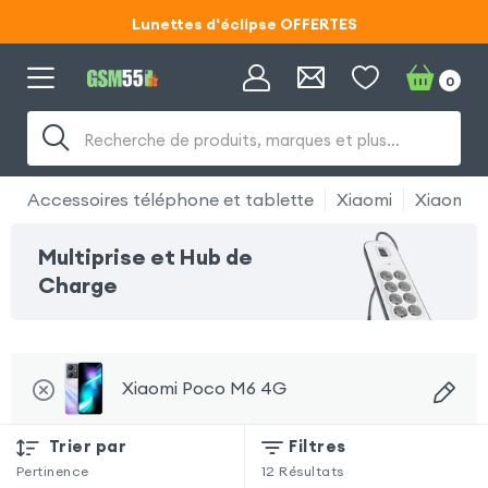
Lunettes d'éclipse OFFERTES
Code ECLIPSE55
0
Lunettes d'éclipse OFFERTES
Recherche de produits, marques et plus…
Code ECLIPSE55
Accessoires téléphone et tablette
Xiaomi
Xiaomi 
Multiprise et Hub de
Charge
Xiaomi Poco M6 4G
Trier par
Filtres
Pertinence
12
Résultats