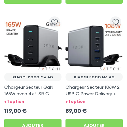
XIAOMI POCO M6 4G
XIAOMI POCO M6 4G
Chargeur Secteur GaN
Chargeur Secteur 108W 2
165W avec 4x USB C
USB C Power Delivery + 2
Power Delivery, Câble
USB, Câble Secteur,
+ 1 option
+ 1 option
secteur, Satechi - Gris
Satechi - Gris
119,00
€
89,00
€
AJOUTER
AJOUTER