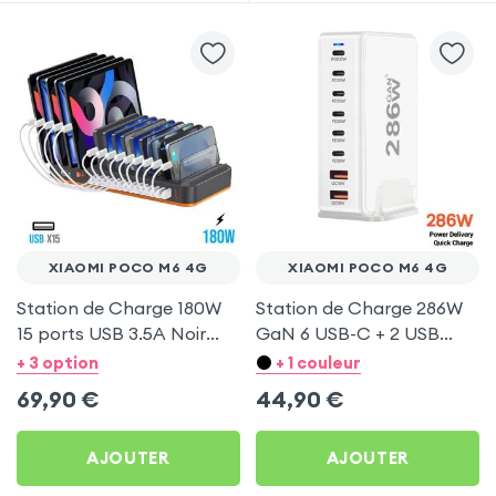
XIAOMI POCO M6 4G
XIAOMI POCO M6 4G
Station de Charge 180W
Station de Charge 286W
15 ports USB 3.5A Noir
GaN 6 USB-C + 2 USB
pour Xiaomi Poco M6 4G
Blanc pour Xiaomi Poco
+ 3 option
+ 1 couleur
M6 4G
69,90
€
44,90
€
AJOUTER
AJOUTER