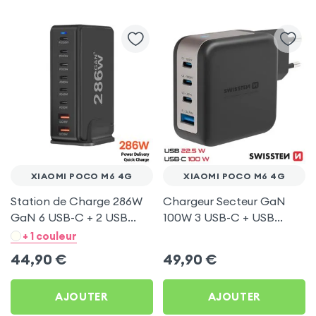
XIAOMI POCO M6 4G
XIAOMI POCO M6 4G
Station de Charge 286W
Chargeur Secteur GaN
GaN 6 USB-C + 2 USB
100W 3 USB-C + USB
Noir pour Xiaomi Poco M6
Swissten pour Xiaomi
+ 1 couleur
4G
Poco M6 4G
44,90
€
49,90
€
AJOUTER
AJOUTER