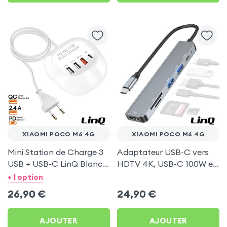
XIAOMI POCO M6 4G
XIAOMI POCO M6 4G
Mini Station de Charge 3
Adaptateur USB-C vers
USB + USB-C LinQ Blanc
HDTV 4K, USB-C 100W et
pour Xiaomi Poco M6 4G
Lecteurs Cartes - LinQ
+ 1 option
Gris pour Xiaomi Poco M6
26,90
€
24,90
€
4G
AJOUTER
AJOUTER