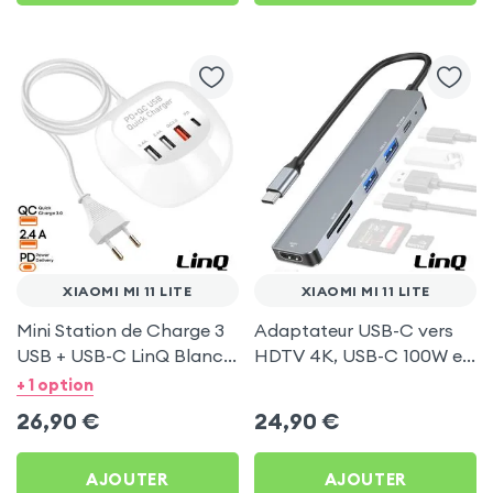
XIAOMI MI 11 LITE
XIAOMI MI 11 LITE
Mini Station de Charge 3
Adaptateur USB-C vers
USB + USB-C LinQ Blanc
HDTV 4K, USB-C 100W et
pour Xiaomi Mi 11 Lite
Lecteurs Cartes - LinQ
+ 1 option
Gris pour Xiaomi Mi 11 Lite
26,90
€
24,90
€
AJOUTER
AJOUTER