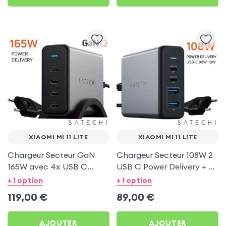
XIAOMI MI 11 LITE
XIAOMI MI 11 LITE
Chargeur Secteur GaN
Chargeur Secteur 108W 2
165W avec 4x USB C
USB C Power Delivery + 2
Power Delivery, Câble
USB, Câble Secteur,
+ 1 option
+ 1 option
secteur, Satechi - Gris
Satechi - Gris
119,00
€
89,00
€
AJOUTER
AJOUTER