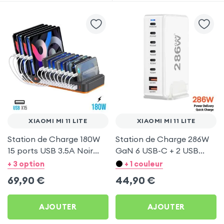
XIAOMI MI 11 LITE
XIAOMI MI 11 LITE
Station de Charge 180W
Station de Charge 286W
15 ports USB 3.5A Noir
GaN 6 USB-C + 2 USB
pour Xiaomi Mi 11 Lite
Blanc pour Xiaomi Mi 11
+ 3 option
+ 1 couleur
Lite
69,90
€
44,90
€
AJOUTER
AJOUTER