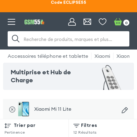
Lunettes d'éclipse OFFERTES
Code ECLIPSE55
0
Recherche de produits, marques et plus…
Accessoires téléphone et tablette
Xiaomi
Xiaomi Mi
Multiprise et Hub de
Charge
Xiaomi Mi 11 Lite
Trier par
Filtres
Pertinence
12
Résultats