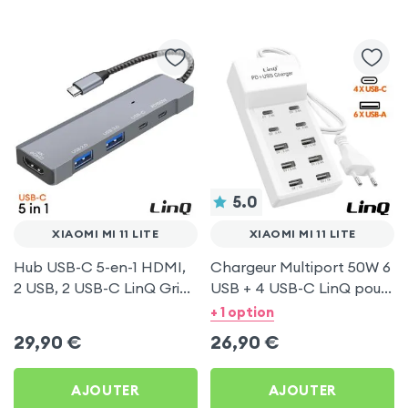
5.0
XIAOMI MI 11 LITE
XIAOMI MI 11 LITE
Hub USB-C 5-en-1 HDMI,
Chargeur Multiport 50W 6
2 USB, 2 USB-C LinQ Gris
USB + 4 USB-C LinQ pour
pour Xiaomi Mi 11 Lite
Xiaomi Mi 11 Lite
+ 1 option
29,90
€
26,90
€
AJOUTER
AJOUTER