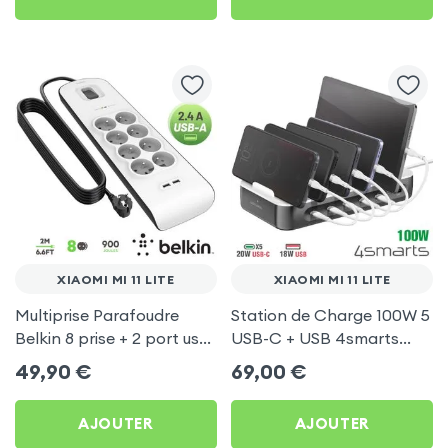
XIAOMI MI 11 LITE
XIAOMI MI 11 LITE
Multiprise Parafoudre
Station de Charge 100W 5
Belkin 8 prise + 2 port usb
USB-C + USB 4smarts
2.4A, cable de 2 metre,
pour Xiaomi Mi 11 Lite
49,90
€
69,00
€
Bouton d'alimentation
AJOUTER
AJOUTER