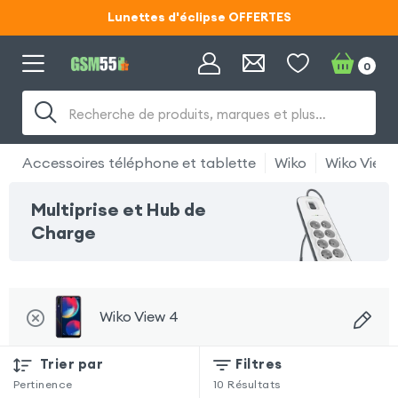
Lunettes d'éclipse OFFERTES
Code ECLIPSE55
0
Lunettes d'éclipse OFFERTES
Recherche de produits, marques et plus…
Code ECLIPSE55
Accessoires téléphone et tablette
Wiko
Wiko View 
Multiprise et Hub de
Charge
Wiko View 4
Trier par
Filtres
Pertinence
10
Résultats