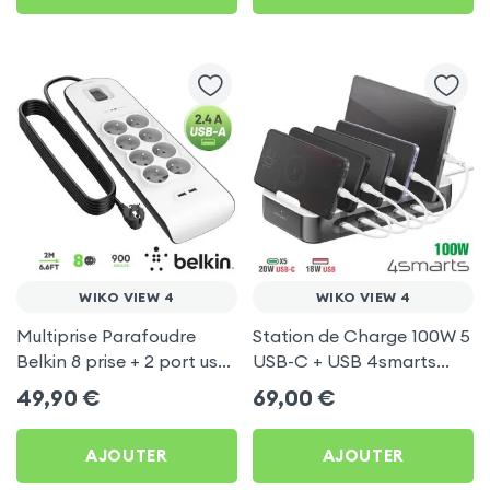
WIKO VIEW 4
WIKO VIEW 4
Multiprise Parafoudre
Station de Charge 100W 5
Belkin 8 prise + 2 port usb
USB-C + USB 4smarts
2.4A, cable de 2 metre,
pour Wiko View 4
49,90
€
69,00
€
Bouton d'alimentation
AJOUTER
AJOUTER