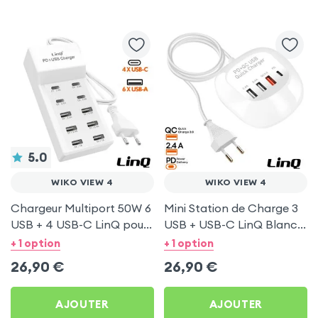
5.0
WIKO VIEW 4
WIKO VIEW 4
Chargeur Multiport 50W 6
Mini Station de Charge 3
USB + 4 USB-C LinQ pour
USB + USB-C LinQ Blanc
Wiko View 4
pour Wiko View 4
+ 1 option
+ 1 option
26,90
€
26,90
€
AJOUTER
AJOUTER