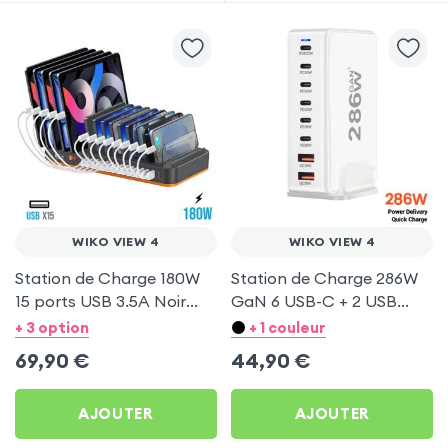
WIKO VIEW 4
WIKO VIEW 4
Station de Charge 180W
Station de Charge 286W
15 ports USB 3.5A Noir
GaN 6 USB-C + 2 USB
pour Wiko View 4
Blanc pour Wiko View 4
+ 3 option
+ 1 couleur
69,90
€
44,90
€
AJOUTER
AJOUTER