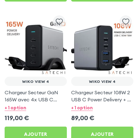
WIKO VIEW 4
WIKO VIEW 4
Chargeur Secteur GaN
Chargeur Secteur 108W 2
165W avec 4x USB C
USB C Power Delivery + 2
Power Delivery, Câble
USB, Câble Secteur,
+ 1 option
+ 1 option
secteur, Satechi - Gris
Satechi - Gris
119,00
€
89,00
€
AJOUTER
AJOUTER