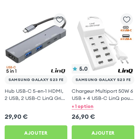
5.0
SAMSUNG GALAXY S23 FE
SAMSUNG GALAXY S23 FE
Hub USB-C 5-en-1 HDMI,
Chargeur Multiport 50W 6
2 USB, 2 USB-C LinQ Gris
USB + 4 USB-C LinQ pour
pour Samsung Galaxy S23
Samsung Galaxy S23 FE
+ 1 option
FE
29,90
€
26,90
€
AJOUTER
AJOUTER