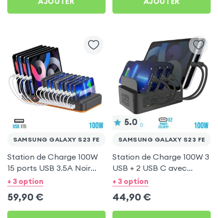
AJOUTER
AJOUTER
5.0
SAMSUNG GALAXY S23 FE
SAMSUNG GALAXY S23 FE
Station de Charge 100W
Station de Charge 100W 3
15 ports USB 3.5A Noir
USB + 2 USB C avec
pour Samsung Galaxy S23
Ventilation pour Samsung
+ 3 option
+ 3 option
FE
Galaxy S23 FE
59,90
€
44,90
€