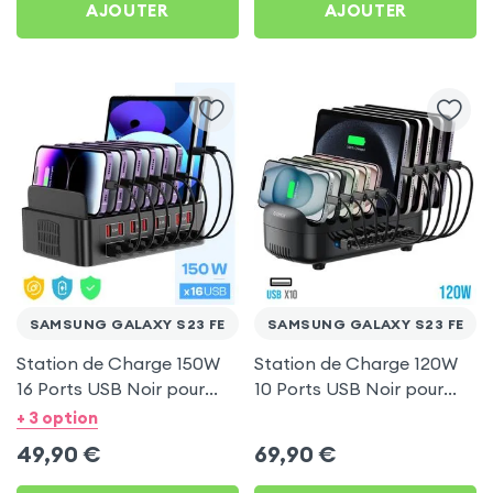
AJOUTER
AJOUTER
SAMSUNG GALAXY S23 FE
SAMSUNG GALAXY S23 FE
Station de Charge 150W
Station de Charge 120W
16 Ports USB Noir pour
10 Ports USB Noir pour
Samsung Galaxy S23 FE
Samsung Galaxy S23 FE
+ 3 option
49,90
€
69,90
€