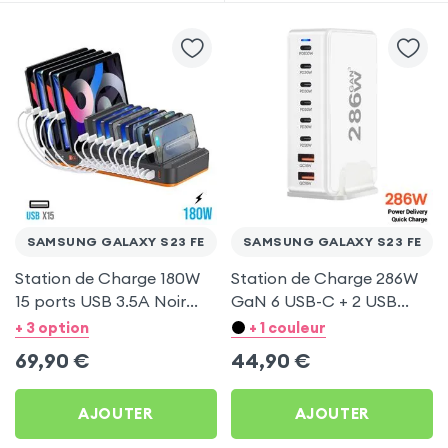
SAMSUNG GALAXY S23 FE
SAMSUNG GALAXY S23 FE
Station de Charge 180W
Station de Charge 286W
15 ports USB 3.5A Noir
GaN 6 USB-C + 2 USB
pour Samsung Galaxy S23
Blanc pour Samsung
+ 3 option
+ 1 couleur
FE
Galaxy S23 FE
69,90
€
44,90
€
AJOUTER
AJOUTER