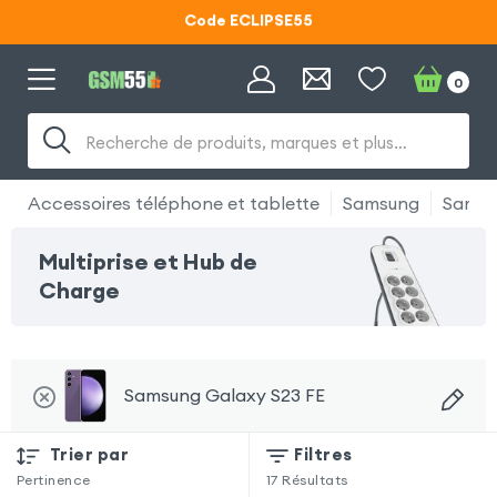
Code ECLIPSE55
Lunettes d'éclipse OFFERTES
0
Code ECLIPSE55
Recherche de produits, marques et plus…
Accessoires téléphone et tablette
Samsung
Samsu
Multiprise et Hub de
Charge
Samsung Galaxy S23 FE
Trier par
Filtres
Pertinence
17
Résultats