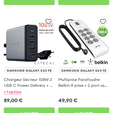
SAMSUNG GALAXY S23 FE
SAMSUNG GALAXY S23 FE
Chargeur Secteur 108W 2
Multiprise Parafoudre
USB C Power Delivery + 2
Belkin 8 prise + 2 port usb
USB, Câble Secteur,
2.4A, cable de 2 metre,
+ 1 option
Satechi - Gris
Bouton d'alimentation
89,00
€
49,90
€