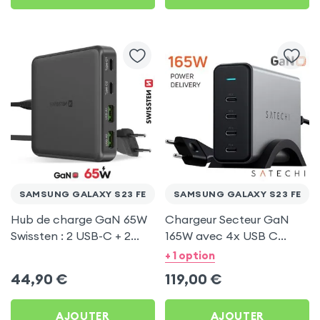
SAMSUNG GALAXY S23 FE
SAMSUNG GALAXY S23 FE
Hub de charge GaN 65W
Chargeur Secteur GaN
Swissten : 2 USB-C + 2
165W avec 4x USB C
USB pour Samsung
Power Delivery, Câble
+ 1 option
Galaxy S23 FE
secteur, Satechi - Gris
44,90
€
119,00
€
AJOUTER
AJOUTER