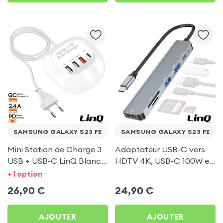
SAMSUNG GALAXY S23 FE
SAMSUNG GALAXY S23 FE
Mini Station de Charge 3
Adaptateur USB-C vers
USB + USB-C LinQ Blanc
HDTV 4K, USB-C 100W et
pour Samsung Galaxy S23
Lecteurs Cartes - LinQ
+ 1 option
FE
Gris pour Samsung Galaxy
26,90
€
24,90
€
S23 FE
AJOUTER
AJOUTER