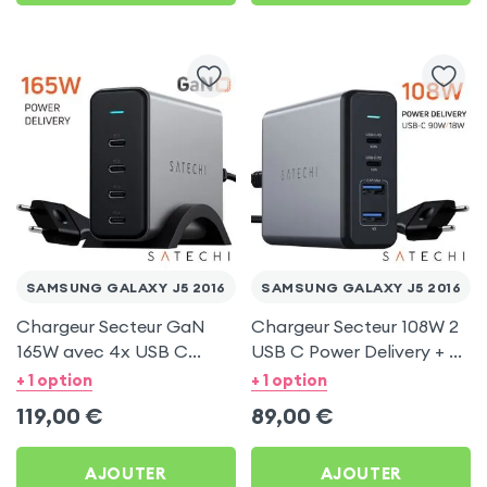
SAMSUNG GALAXY J5 2016
SAMSUNG GALAXY J5 2016
Chargeur Secteur GaN
Chargeur Secteur 108W 2
165W avec 4x USB C
USB C Power Delivery + 2
Power Delivery, Câble
USB, Câble Secteur,
+ 1 option
+ 1 option
secteur, Satechi - Gris
Satechi - Gris
119,00
€
89,00
€
AJOUTER
AJOUTER