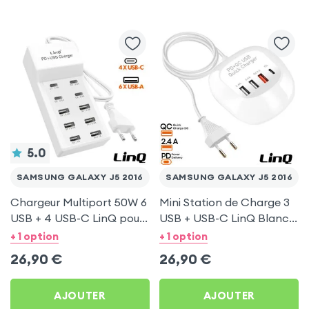
5.0
SAMSUNG GALAXY J5 2016
SAMSUNG GALAXY J5 2016
Chargeur Multiport 50W 6
Mini Station de Charge 3
USB + 4 USB-C LinQ pour
USB + USB-C LinQ Blanc
Samsung Galaxy J5 2016
pour Samsung Galaxy J5
+ 1 option
+ 1 option
2016
26,90
€
26,90
€
AJOUTER
AJOUTER