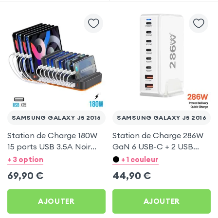
SAMSUNG GALAXY J5 2016
SAMSUNG GALAXY J5 2016
Station de Charge 180W
Station de Charge 286W
15 ports USB 3.5A Noir
GaN 6 USB-C + 2 USB
pour Samsung Galaxy J5
Blanc pour Samsung
+ 3 option
+ 1 couleur
2016
Galaxy J5 2016
69,90
€
44,90
€
AJOUTER
AJOUTER