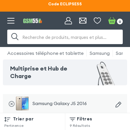
Code ECLIPSE55
Lunettes d'éclipse OFFERTES
0
Code ECLIPSE55
Recherche de produits, marques et plus…
Accessoires téléphone et tablette
Samsung
Samsu
Multiprise et Hub de
Charge
Samsung Galaxy J5 2016
Trier par
Filtres
Pertinence
9
Résultats