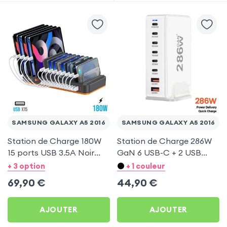
SAMSUNG GALAXY A5 2016
SAMSUNG GALAXY A5 2016
Station de Charge 180W
Station de Charge 286W
15 ports USB 3.5A Noir
GaN 6 USB-C + 2 USB
pour Samsung Galaxy A5
Blanc pour Samsung
+ 3 option
+ 1 couleur
2016
Galaxy A5 2016
69,90
€
44,90
€
AJOUTER
AJOUTER