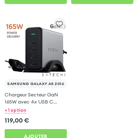
SAMSUNG GALAXY A5 2016
Chargeur Secteur GaN
165W avec 4x USB C
Power Delivery, Câble
+ 1 option
secteur, Satechi - Gris
119,00
€
AJOUTER