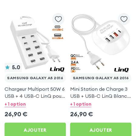
5.0
SAMSUNG GALAXY A5 2016
SAMSUNG GALAXY A5 2016
Chargeur Multiport 50W 6
Mini Station de Charge 3
USB + 4 USB-C LinQ pour
USB + USB-C LinQ Blanc
Samsung Galaxy A5 2016
pour Samsung Galaxy A5
+ 1 option
+ 1 option
2016
26,90
€
26,90
€
AJOUTER
AJOUTER