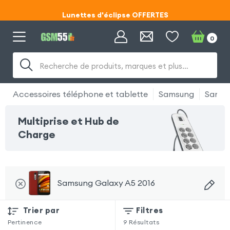
Lunettes d'éclipse OFFERTES
Code ECLIPSE55
0
Lunettes d'éclipse OFFERTES
Recherche de produits, marques et plus…
Code ECLIPSE55
Accessoires téléphone et tablette
Samsung
Samsu
Multiprise et Hub de
Charge
Samsung Galaxy A5 2016
Trier par
Filtres
Pertinence
9
Résultats