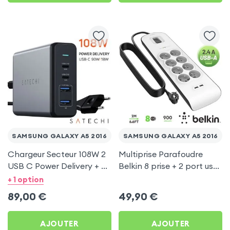
SAMSUNG GALAXY A5 2016
SAMSUNG GALAXY A5 2016
Chargeur Secteur 108W 2
Multiprise Parafoudre
USB C Power Delivery + 2
Belkin 8 prise + 2 port usb
USB, Câble Secteur,
2.4A, cable de 2 metre,
+ 1 option
Satechi - Gris
Bouton d'alimentation
89,00
€
49,90
€
AJOUTER
AJOUTER