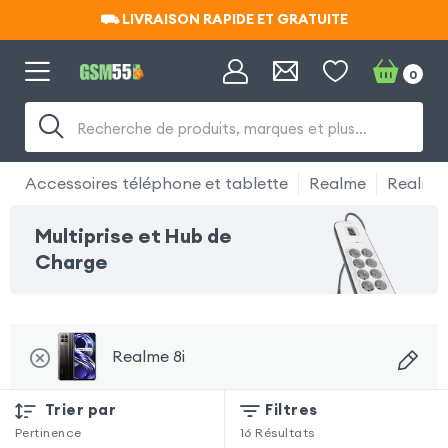
⛟ LIVRAISON RAPIDE ET GRATUITE
⛟ LIVRAISON RAPIDE ET GRATUITE
0
Recherche de produits, marques et plus…
Accessoires téléphone et tablette
Realme
Realme 
Multiprise et Hub de
Charge
Realme 8i
Trier par
Filtres
Pertinence
16
Résultats