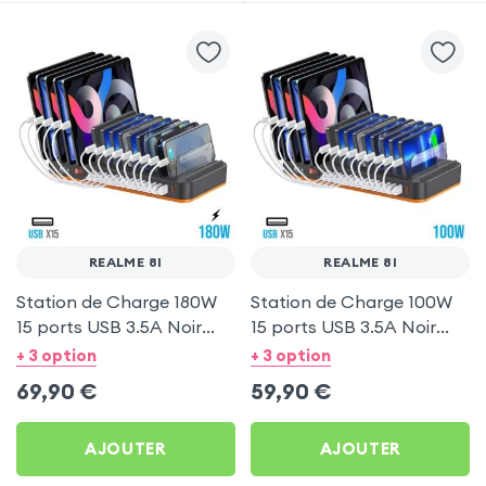
REALME 8I
REALME 8I
Station de Charge 180W
Station de Charge 100W
15 ports USB 3.5A Noir
15 ports USB 3.5A Noir
pour Realme 8i
pour Realme 8i
+ 3 option
+ 3 option
69,90
€
59,90
€
AJOUTER
AJOUTER