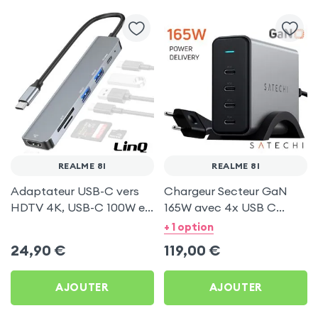
REALME 8I
REALME 8I
Adaptateur USB-C vers
Chargeur Secteur GaN
HDTV 4K, USB-C 100W et
165W avec 4x USB C
Lecteurs Cartes - LinQ
Power Delivery, Câble
+ 1 option
Gris pour Realme 8i
secteur, Satechi - Gris
24,90
€
119,00
€
AJOUTER
AJOUTER