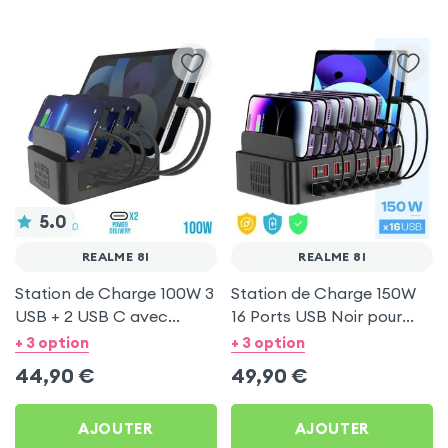
5.0
REALME 8I
REALME 8I
Station de Charge 100W 3
Station de Charge 150W
USB + 2 USB C avec
16 Ports USB Noir pour
Ventilation pour Realme 8i
Realme 8i
+ 3 option
+ 3 option
44,90
€
49,90
€
AJOUTER
AJOUTER