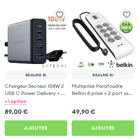
REALME 8I
REALME 8I
Chargeur Secteur 108W 2
Multiprise Parafoudre
USB C Power Delivery + 2
Belkin 8 prise + 2 port usb
USB, Câble Secteur,
2.4A, cable de 2 metre,
+ 1 option
Satechi - Gris
Bouton d'alimentation
89,00
€
49,90
€
AJOUTER
AJOUTER