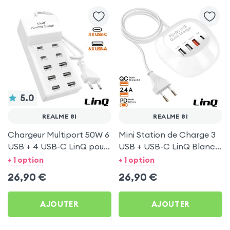
5.0
REALME 8I
REALME 8I
Chargeur Multiport 50W 6
Mini Station de Charge 3
USB + 4 USB-C LinQ pour
USB + USB-C LinQ Blanc
Realme 8i
pour Realme 8i
+ 1 option
+ 1 option
26,90
€
26,90
€
AJOUTER
AJOUTER