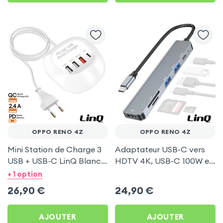
OPPO RENO 4Z
OPPO RENO 4Z
Mini Station de Charge 3
Adaptateur USB-C vers
USB + USB-C LinQ Blanc
HDTV 4K, USB-C 100W et
pour Oppo Reno 4Z
Lecteurs Cartes - LinQ
+ 1 option
Gris pour Oppo Reno 4Z
26,90
€
24,90
€
AJOUTER
AJOUTER