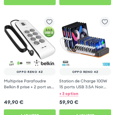
OPPO RENO 4Z
OPPO RENO 4Z
Multiprise Parafoudre
Station de Charge 100W
Belkin 8 prise + 2 port usb
15 ports USB 3.5A Noir
2.4A, cable de 2 metre,
pour Oppo Reno 4Z
+ 3 option
Bouton d'alimentation
49,90
€
59,90
€