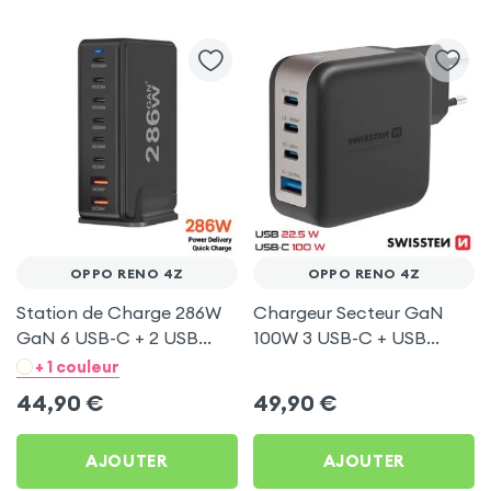
OPPO RENO 4Z
OPPO RENO 4Z
Station de Charge 286W
Chargeur Secteur GaN
GaN 6 USB-C + 2 USB
100W 3 USB-C + USB
Noir pour Oppo Reno 4Z
Swissten pour Oppo Reno
+ 1 couleur
4Z
44,90
€
49,90
€
AJOUTER
AJOUTER