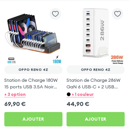
OPPO RENO 4Z
OPPO RENO 4Z
Station de Charge 180W
Station de Charge 286W
15 ports USB 3.5A Noir
GaN 6 USB-C + 2 USB
pour Oppo Reno 4Z
Blanc pour Oppo Reno
+ 3 option
+ 1 couleur
4Z
69,90
€
44,90
€
AJOUTER
AJOUTER