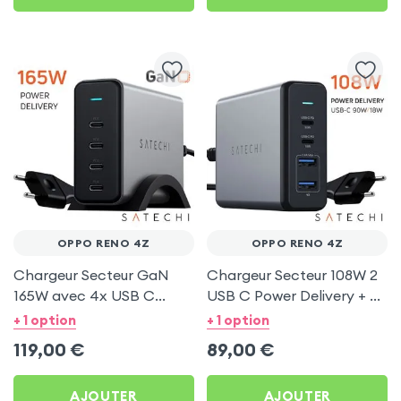
OPPO RENO 4Z
OPPO RENO 4Z
Chargeur Secteur GaN
Chargeur Secteur 108W 2
165W avec 4x USB C
USB C Power Delivery + 2
Power Delivery, Câble
USB, Câble Secteur,
+ 1 option
+ 1 option
secteur, Satechi - Gris
Satechi - Gris
119,00
€
89,00
€
AJOUTER
AJOUTER