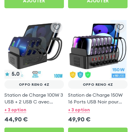
AJOUTER
AJOUTER
5.0
OPPO RENO 4Z
OPPO RENO 4Z
Station de Charge 100W 3
Station de Charge 150W
USB + 2 USB C avec
16 Ports USB Noir pour
Ventilation pour Oppo
Oppo Reno 4Z
+ 3 option
+ 3 option
Reno 4Z
44,90
€
49,90
€