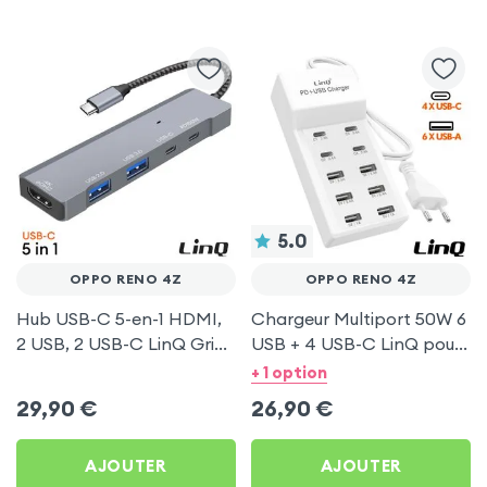
5.0
OPPO RENO 4Z
OPPO RENO 4Z
Hub USB-C 5-en-1 HDMI,
Chargeur Multiport 50W 6
2 USB, 2 USB-C LinQ Gris
USB + 4 USB-C LinQ pour
pour Oppo Reno 4Z
Oppo Reno 4Z
+ 1 option
29,90
€
26,90
€
AJOUTER
AJOUTER