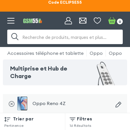
Lunettes d'éclipse OFFERTES
Code ECLIPSE55
0
Recherche de produits, marques et plus…
Accessoires téléphone et tablette
Oppo
Oppo Re
Multiprise et Hub de
Charge
Oppo Reno 4Z
Trier par
Filtres
Pertinence
16
Résultats