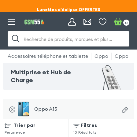
Lunettes d'éclipse OFFERTES
Code ECLIPSE55
0
Recherche de produits, marques et plus…
Accessoires téléphone et tablette
Oppo
Oppo A1
Multiprise et Hub de
Charge
Oppo A15
Trier par
Filtres
Pertinence
10
Résultats