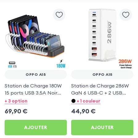
OPPO A15
OPPO A15
Station de Charge 180W
Station de Charge 286W
15 ports USB 3.5A Noir
GaN 6 USB-C + 2 USB
pour Oppo A15
Blanc pour Oppo A15
+ 3 option
+ 1 couleur
69,90
€
44,90
€
AJOUTER
AJOUTER