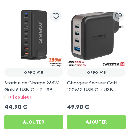
OPPO A15
OPPO A15
Station de Charge 286W
Chargeur Secteur GaN
GaN 6 USB-C + 2 USB
100W 3 USB-C + USB
Noir pour Oppo A15
Swissten pour Oppo A15
+ 1 couleur
44,90
€
49,90
€
AJOUTER
AJOUTER