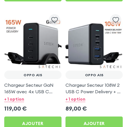
OPPO A15
OPPO A15
Chargeur Secteur GaN
Chargeur Secteur 108W 2
165W avec 4x USB C
USB C Power Delivery + 2
Power Delivery, Câble
USB, Câble Secteur,
+ 1 option
+ 1 option
secteur, Satechi - Gris
Satechi - Gris
119,00
€
89,00
€
AJOUTER
AJOUTER