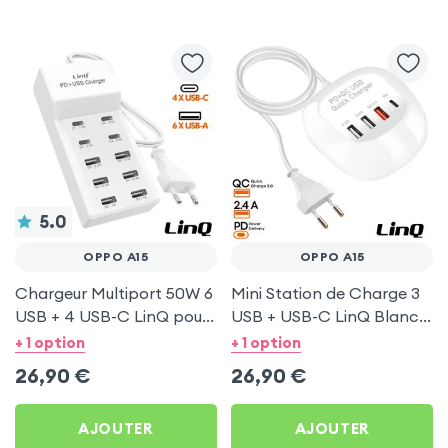
5.0
OPPO A15
OPPO A15
Chargeur Multiport 50W 6
Mini Station de Charge 3
USB + 4 USB-C LinQ pour
USB + USB-C LinQ Blanc
Oppo A15
pour Oppo A15
+ 1 option
+ 1 option
26,90
€
26,90
€
AJOUTER
AJOUTER