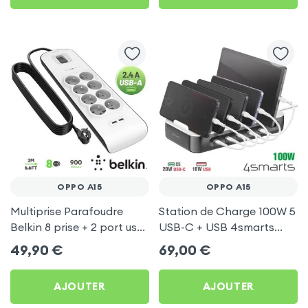
OPPO A15
OPPO A15
Multiprise Parafoudre
Station de Charge 100W 5
Belkin 8 prise + 2 port usb
USB-C + USB 4smarts
2.4A, cable de 2 metre,
pour Oppo A15
49,90
€
69,00
€
Bouton d'alimentation
AJOUTER
AJOUTER