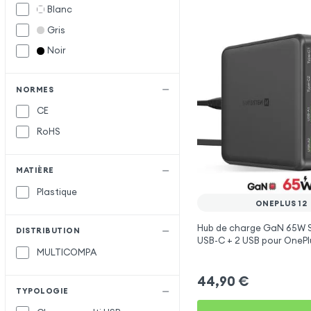
Blanc
Gris
Noir
NORMES
CE
RoHS
MATIÈRE
Plastique
ONEPLUS 12
Hub de charge GaN 65W S
DISTRIBUTION
USB-C + 2 USB pour OnePl
MULTICOMPA
44,90
€
TYPOLOGIE