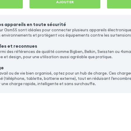
AJOUTER
s appareils en toute sécurité
eur Gsm55 sont idéales pour connecter plusieurs appareils électronique
s environnements et protègent vos équipements contre les surtension
les et reconnues
armi des références de qualité comme Bigben, Belkin, Swissten ou 4sma
 et design, pour une utilisation aussi agréable que pratique.
ge
avail ou de vie bien organisé, optez pour un hub de charge. Ces charge
né (téléphone, tablette, batterie externe), tout en réduisant l’encom
 une charge rapide, intelligente et sans surchauffe.