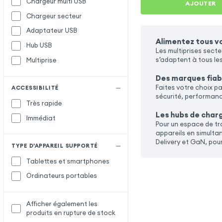
Chargeur multi USB
AJOUTER
Chargeur secteur
Adaptateur USB
Alimentez tous vo
Hub USB
Les multiprises sect
s’adaptent à tous le
Multiprise
Des marques fiab
Faites votre choix p
ACCESSIBILITÉ
sécurité, performance
Très rapide
Les hubs de char
Immédiat
Pour un espace de tr
appareils en simulta
Delivery et GaN, pour
TYPE D'APPAREIL SUPPORTÉ
Tablettes et smartphones
Ordinateurs portables
Afficher également les
produits en rupture de stock