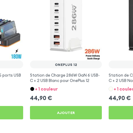
ONEPLUS 12
5 ports USB
Station de Charge 286W GaN 6 USB-
Station de 
C + 2 USB Blanc pour OnePlus 12
C + 2 USB No
+ 1 couleur
+ 1 coule
44,90
€
44,90
€
AJOUTER