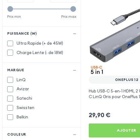
Prix min
Prix max
PUISSANCE (W)
Ultra Rapide (+ de 45W)
Charge Lente (- de 18W)
MARQUE
LinQ
ONEPLUS 12
Avizar
Hub USB-C 5-en-1 HDMI, 2 
C LinQ Gris pour OnePlus 
Satechi
Swissten
29,90
€
Belkin
AJOUTER
COULEUR