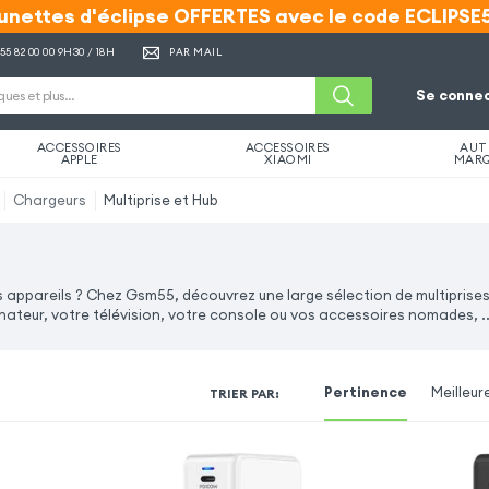
unettes d'éclipse OFFERTES avec le code ECLIPSE
unettes d'éclipse OFFERTES avec le code ECLIPSE
 55 82 00 00
9H30 / 18H
PAR MAIL
Se connec
ACCESSOIRES
ACCESSOIRES
AUT
APPLE
XIAOMI
MAR
Chargeurs
Multiprise et Hub
s appareils ? Chez Gsm55, découvrez une large sélection de multiprises
inateur, votre télévision, votre console ou vos accessoires nomades, ..
Pertinence
Meilleur
TRIER PAR
: