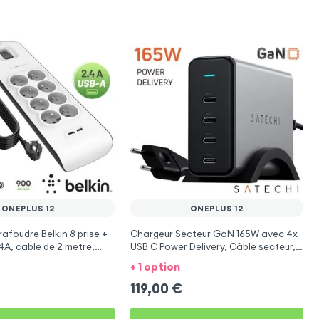
ONEPLUS 12
ONEPLUS 12
rafoudre Belkin 8 prise +
Chargeur Secteur GaN 165W avec 4x
.4A, cable de 2 metre,
USB C Power Delivery, Câble secteur,
imentation
Satechi - Gris
+ 1 option
119,00
€