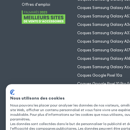
Offres d'emploi
Coques Samsung Galaxy A5
Coques Samsung Galaxy A5
Coques Samsung Galaxy A3
Coques Samsung Galaxy A3
Coques Samsung Galaxy A2
Coques Samsung Galaxy A1
Coques Samsung Galaxy A1
Coques Samsung Galaxy Xc
Coques Google Pixel 10a
Coques Google Pixel 10 Pro F
Coques Google Pixel 10 Pro 
Nous utilisons des cookies
Coques Google Pixel 10 Pro
Nous pouvons les placer pour analyser les données de nos visiteurs, améli
Coques Google Pixel 10
site Web, afficher un contenu personnalisé et vous faire vivre une expéri
inoubliable. Pour plus d'informations sur les cookies que nous utilisons, ou
paramètres.
Les données sont collectées dans le but de personnaliser la publicité et 
l'efficacité des campagnes publicitaires. Les données peuvent être part