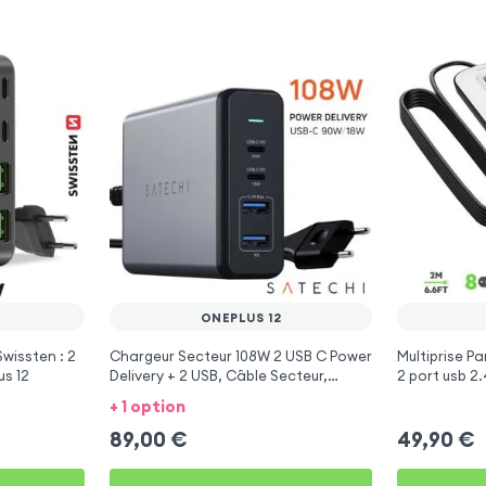
ONEPLUS 12
wissten : 2
Chargeur Secteur 108W 2 USB C Power
Multiprise Pa
us 12
Delivery + 2 USB, Câble Secteur,
2 port usb 2
Satechi - Gris
Bouton d'al
+ 1 option
89,00
€
49,90
€