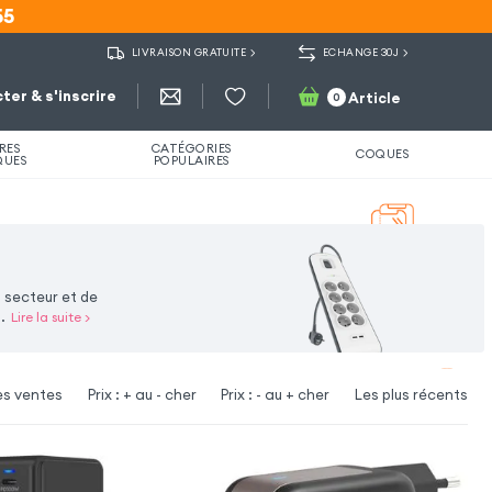
55
55
LIVRAISON GRATUITE
ECHANGE 30J
ter & s'inscrire
Article
0
RES
CATÉGORIES
COQUES
QUES
POPULAIRES
 secteur et de
.
Lire la suite
>
es ventes
Prix : + au - cher
Prix : - au + cher
Les plus récents