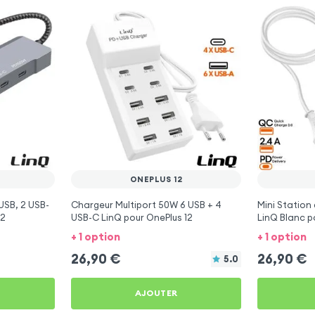
ONEPLUS 12
USB, 2 USB-
Chargeur Multiport 50W 6 USB + 4
Mini Station
12
USB-C LinQ pour OnePlus 12
LinQ Blanc p
+ 1 option
+ 1 option
26,90
€
26,90
€
5.0
AJOUTER