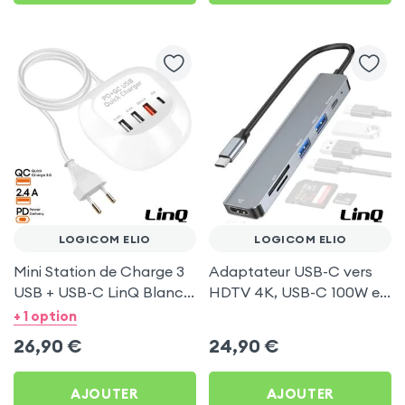
LOGICOM ELIO
LOGICOM ELIO
Mini Station de Charge 3
Adaptateur USB-C vers
USB + USB-C LinQ Blanc
HDTV 4K, USB-C 100W et
pour Logicom Elio
Lecteurs Cartes - LinQ
+ 1 option
Gris pour Logicom Elio
26,90
€
24,90
€
AJOUTER
AJOUTER