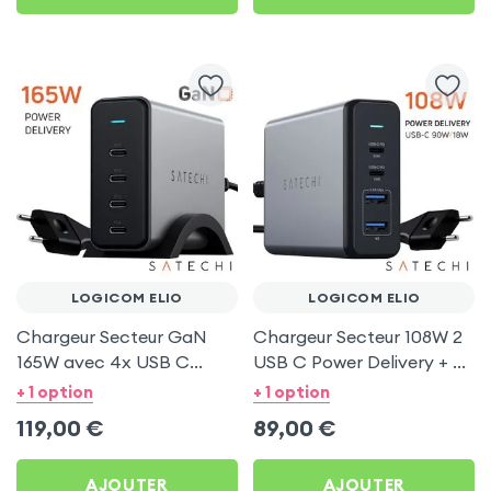
LOGICOM ELIO
LOGICOM ELIO
Chargeur Secteur GaN
Chargeur Secteur 108W 2
165W avec 4x USB C
USB C Power Delivery + 2
Power Delivery, Câble
USB, Câble Secteur,
+ 1 option
+ 1 option
secteur, Satechi - Gris
Satechi - Gris
119,00
€
89,00
€
AJOUTER
AJOUTER