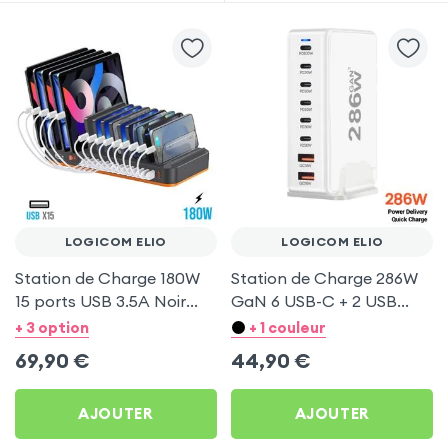
LOGICOM ELIO
LOGICOM ELIO
Station de Charge 180W
Station de Charge 286W
15 ports USB 3.5A Noir
GaN 6 USB-C + 2 USB
pour Logicom Elio
Blanc pour Logicom Elio
+ 3 option
+ 1 couleur
69,90
€
44,90
€
AJOUTER
AJOUTER