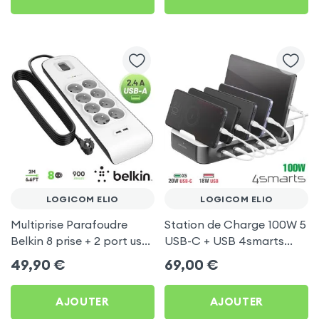
LOGICOM ELIO
LOGICOM ELIO
Multiprise Parafoudre
Station de Charge 100W 5
Belkin 8 prise + 2 port usb
USB-C + USB 4smarts
2.4A, cable de 2 metre,
pour Logicom Elio
49,90
€
69,00
€
Bouton d'alimentation
AJOUTER
AJOUTER