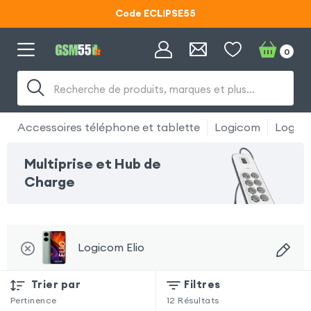
Code ECLIPSE55
Lunettes d'éclipse OFFERTES
0
Code ECLIPSE55
Recherche de produits, marques et plus…
Accessoires téléphone et tablette
Logicom
Logico
Multiprise et Hub de
Charge
Logicom Elio
Trier par
Filtres
Pertinence
12
Résultats