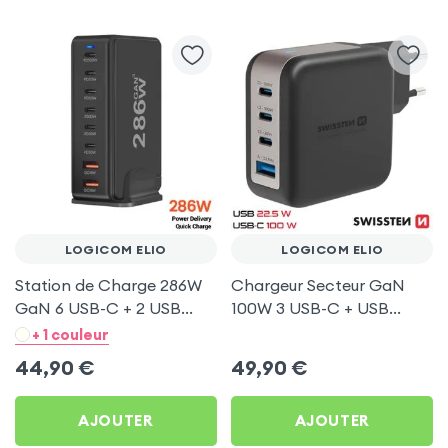
LOGICOM ELIO
LOGICOM ELIO
Station de Charge 286W
Chargeur Secteur GaN
GaN 6 USB-C + 2 USB
100W 3 USB-C + USB
Noir pour Logicom Elio
Swissten pour Logicom
+ 1 couleur
Elio
44,90
€
49,90
€
AJOUTER
AJOUTER