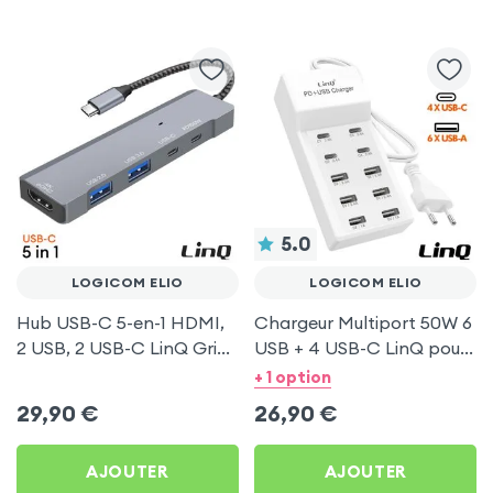
5.0
LOGICOM ELIO
LOGICOM ELIO
Hub USB-C 5-en-1 HDMI,
Chargeur Multiport 50W 6
2 USB, 2 USB-C LinQ Gris
USB + 4 USB-C LinQ pour
pour Logicom Elio
Logicom Elio
+ 1 option
29,90
€
26,90
€
AJOUTER
AJOUTER